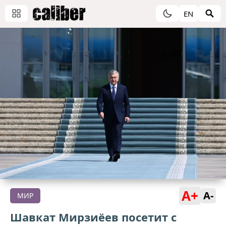
EN
A+
A-
МИР
Шавкат Мирзиёев посетит с