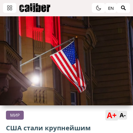
EN
A+
A-
МИР
США стали крупнейшим