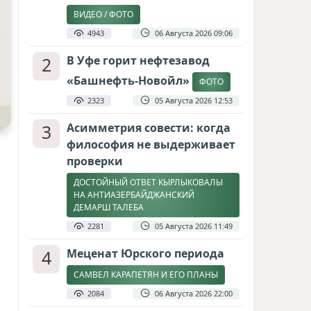
ВИДЕО / ФОТО
4943
06 Августа 2026 09:06
2
В Уфе горит нефтезавод
«Башнефть-Новойл»
ФОТО
2323
05 Августа 2026 12:53
3
Асимметрия совести: когда
философия не выдерживает
проверки
ДОСТОЙНЫЙ ОТВЕТ КЫРЛЫКОВАЛЫ
НА АНТИАЗЕРБАЙДЖАНСКИЙ
ДЕМАРШ ТАЛЕБА
2281
05 Августа 2026 11:49
4
Меценат Юрского периода
САМВЕЛ КАРАПЕТЯН И ЕГО ПЛАНЫ
2084
06 Августа 2026 22:00