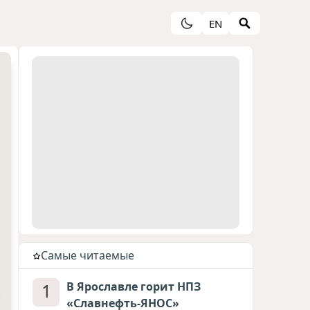
EN
Cамые читаемые
1
В Ярославле горит НПЗ
«Славнефть-ЯНОС»