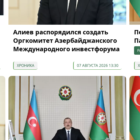
Алиев распорядился создать
П
Оргкомитет Азербайджанского
П
Международного инвестфорума
Р
ХРОНИКА
07 АВГУСТА 2026 13:30