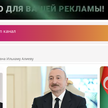
m канал
ана Ильхаму Алиеву