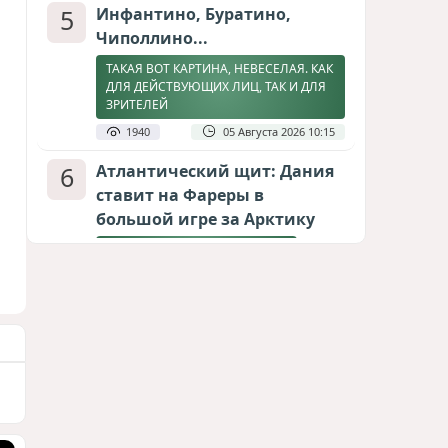
5
Инфантино, Буратино,
Чиполлино...
ТАКАЯ ВОТ КАРТИНА, НЕВЕСЕЛАЯ. КАК
ДЛЯ ДЕЙСТВУЮЩИХ ЛИЦ, ТАК И ДЛЯ
ЗРИТЕЛЕЙ
1940
05 Августа 2026 10:15
6
Атлантический щит: Дания
ставит на Фареры в
большой игре за Арктику
СТАТЬЯ МАТАНАТ НАСИБОВОЙ
1899
05 Августа 2026 08:26
7
Горит Сызранский НПЗ
ВИДЕО / ФОТО
1609
08 Августа 2026 09:02
8
Зять главкома ВКС РФ погиб
при взрыве у ресторана в