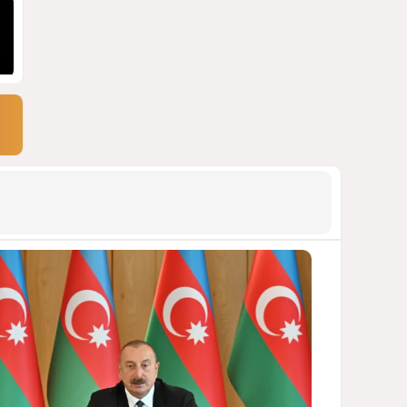
Москве
ВИДЕО / ФОТО
1378
05 Августа 2026 16:31
9
Стало известно, что построят
на месте снесённой
бакинской 14-этажки
ФОТО / ПОДРОБНОСТИ
1244
07 Августа 2026 10:34
10
Тень биткоина над Грузией:
блэкауты и проблемы
майнинга
СТАТЬЯ ВЛАДИМИРА ЦХВЕДИАНИ
1232
05 Августа 2026 17:46