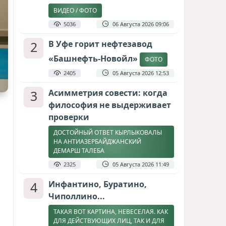
ВИДЕО / ФОТО
5036
06 Августа 2026 09:06
2
В Уфе горит нефтезавод
«Башнефть-Новойл»
ФОТО
2405
05 Августа 2026 12:53
3
Асимметрия совести: когда
философия не выдерживает
проверки
ДОСТОЙНЫЙ ОТВЕТ КЫРЛЫКОВАЛЫ
НА АНТИАЗЕРБАЙДЖАНСКИЙ
ДЕМАРШ ТАЛЕБА
2325
05 Августа 2026 11:49
4
Инфантино, Буратино,
Чиполлино...
ТАКАЯ ВОТ КАРТИНА, НЕВЕСЕЛАЯ. КАК
ДЛЯ ДЕЙСТВУЮЩИХ ЛИЦ, ТАК И ДЛЯ