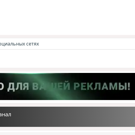
оциальных сетях
анал