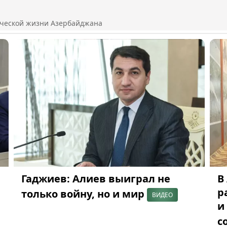
ической жизни Азербайджана
Гаджиев: Алиев выиграл не
В
р
только войну, но и мир
ВИДЕО
и
с