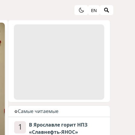
EN
Cамые читаемые
1
В Ярославле горит НПЗ
«Славнефть-ЯНОС»