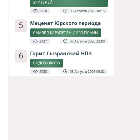
ЗРИТЕЛЕЙ
2210
05 Августа 2026 10:15
5
Меценат Юрского периода
САМВЕЛ КАРАПЕТЯН И ЕГО ПЛАНЫ
2127
06 Августа 2026 22:00
6
Горит Сызранский НПЗ
ВИДЕО / ФОТО
2033
08 Августа 2026 09:02
7
Атлантический щит: Дания
ставит на Фареры в
большой игре за Арктику
СТАТЬЯ МАТАНАТ НАСИБОВОЙ
1938
05 Августа 2026 08:26
8
Зять главкома ВКС РФ погиб
при взрыве у ресторана в