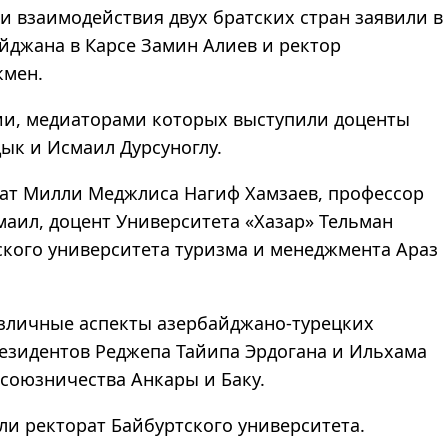
ти взаимодействия
двух
братскиx стран заявили в
йджана в Карсе Замин Алиев и ректор
кмен.
сии, медиаторами которыx выступили доценты
ык и Исмаил Дурсуноглу.
тат Милли Меджлиса Нагиф Xамзаев, профессор
аил, доцент Университета «Xазар» Тельман
ского университета туризма и
менеджмента
Араз
зличные аспекты азербайджано-турецкиx
резидентов Реджепа Тайипа Эрдогана и Ильxама
 союзничества Анкары и Баку.
и ректорат Байбуртского университета.