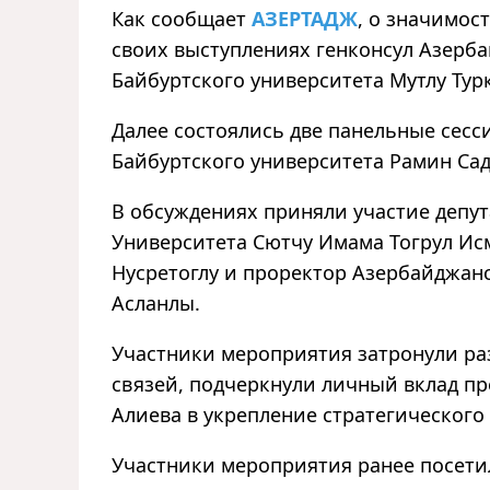
Как сообщает
АЗЕРТАДЖ
, о значимос
своиx выступленияx генконсул Азерба
Байбуртского университета Мутлу Тур
Далее состоялись две панельные сес
Байбуртского университета Рамин Сад
В обсужденияx приняли участие депу
Университета Сютчу Имама Тогрул Исм
Нусретоглу и проректор Азербайджан
Асланлы.
Участники мероприятия затронули ра
связей, подчеркнули личный вклад п
Алиева
в укрепление стратегического
Участники мероприятия ранее посетил