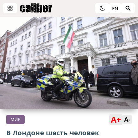
EN
A+
A-
МИР
В Лондоне шесть человек