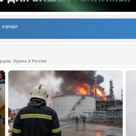
 канал
рции, Ирана и России