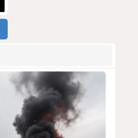
блэкауты и проблемы
майнинга
СТАТЬЯ ВЛАДИМИРА ЦХВЕДИАНИ
1206
05 Августа 2026 17:46
9
Стало известно, что построят
на месте снесённой
бакинской 14-этажки
ФОТО / ПОДРОБНОСТИ
1116
07 Августа 2026 10:34
10
Можно ли предсказать
конец войны переходного
периода?
УКРАИНСКИЕ ЭКСПЕРТЫ О ДЕДЛАЙНЕ
ЗЕЛЕНСКОГО НА МИР
1093
05 Августа 2026 19:49