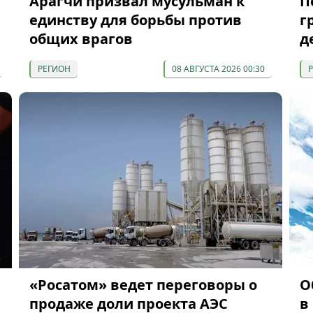
Арагчи призвал мусульман к
П
единству для борьбы против
г
общих врагов
д
РЕГИОН
08 АВГУСТА 2026 00:30
«Росатом» ведет переговоры о
О
продаже доли проекта АЭС
в