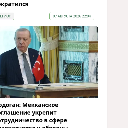
ократился
РЕГИОН
07 АВГУСТА 2026 22:04
рдоган: Мекканское
оглашение укрепит
отрудничество в сфере
езопасности и обороны