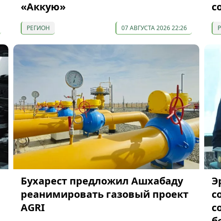
«Аккую»
с
РЕГИОН
07 АВГУСТА 2026 22:26
Бухарест предложил Ашхабаду
Э
реанимировать газовый проект
с
AGRI
с
б