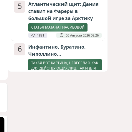
5
Атлантический щит: Дания
ставит на Фареры в
большой игре за Арктику
СТАТЬЯ МАТАНАТ НАСИБОВОЙ
1881
05 Августа 2026 08:26
6
Инфантино, Буратино,
Чиполлино...
ТАКАЯ ВОТ КАРТИНА, НЕВЕСЕЛАЯ. КАК
ДЛЯ ДЕЙСТВУЮЩИХ ЛИЦ, ТАК И ДЛЯ
ЗРИТЕЛЕЙ
1755
05 Августа 2026 10:15
7
Зять главкома ВКС РФ погиб
при взрыве у ресторана в
Москве
ВИДЕО / ФОТО
1349
05 Августа 2026 16:31
8
Тень биткоина над Грузией: