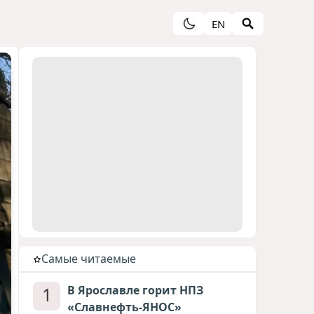
EN
Cамые читаемые
1
В Ярославле горит НПЗ
«Славнефть-ЯНОС»