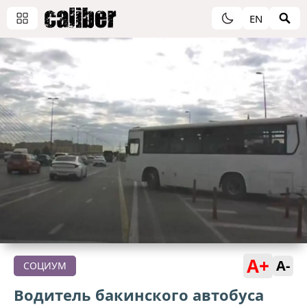
EN
A+
A-
СОЦИУМ
Водитель бакинского автобуса