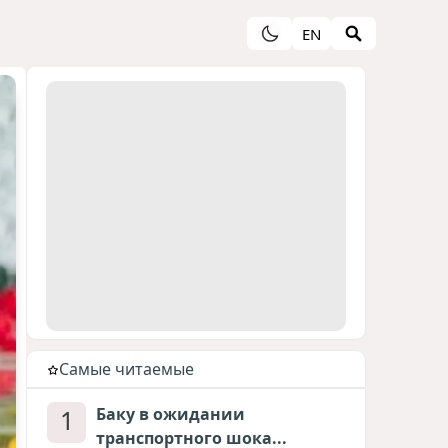
EN
Cамые читаемые
1
Баку в ожидании
транспортного шока...