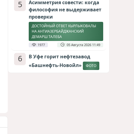
5
Асимметрия совести: когда
философия не выдерживает
проверки
ДОСТОЙНЫЙ ОТВЕТ КЫРЛЫКОВАЛЫ
НА АНТИАЗЕРБАЙДЖАНСКИЙ
ДЕМАРШ ТАЛЕБА
1977
05 Августа 2026 11:49
6
В Уфе горит нефтезавод
«Башнефть-Новойл»
ФОТО
1830
05 Августа 2026 12:53
7
Атлантический щит: Дания
ставит на Фареры в
большой игре за Арктику
СТАТЬЯ МАТАНАТ НАСИБОВОЙ
1643
05 Августа 2026 08:26
8
Европарламент без маски