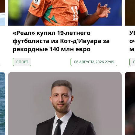
«Реал» купил 19-летнего
У
футболиста из Кот-д'Ивуара за
о
рекордные 140 млн евро
м
СПОРТ
06 АВГУСТА 2026 22:09