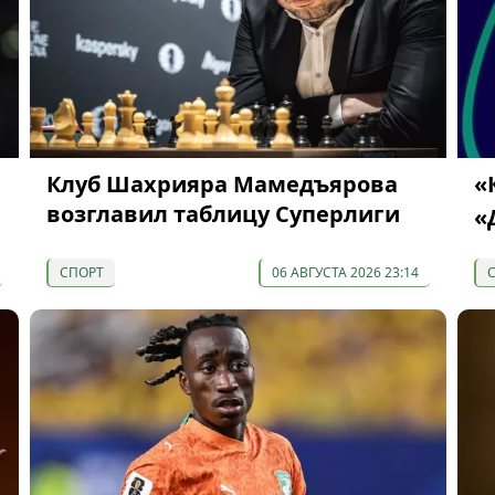
Клуб Шахрияра Мамедъярова
«
возглавил таблицу Суперлиги
«
СПОРТ
06 АВГУСТА 2026 23:14