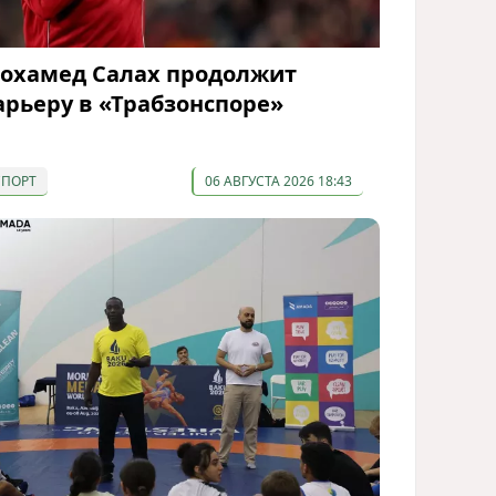
охамед Салах продолжит
арьеру в «Трабзонспоре»
СПОРТ
06 АВГУСТА 2026 18:43