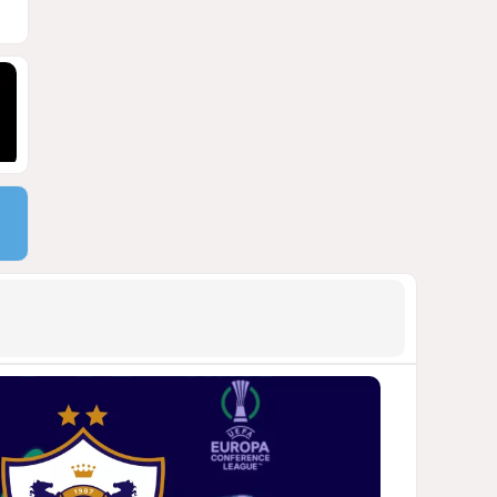
АРМЯНСКОЕ ЛОББИ, РОССИЙСКИЙ
СЛЕД И КРИЗИС ЕВРОПЕЙСКОЙ
МОРАЛИ
1403
04 Августа 2026 14:14
9
Зять главкома ВКС РФ погиб
при взрыве у ресторана в
Москве
ВИДЕО / ФОТО
1100
05 Августа 2026 16:31
10
Тень биткоина над Грузией:
блэкауты и проблемы
майнинга
СТАТЬЯ ВЛАДИМИРА ЦХВЕДИАНИ
979
05 Августа 2026 17:46