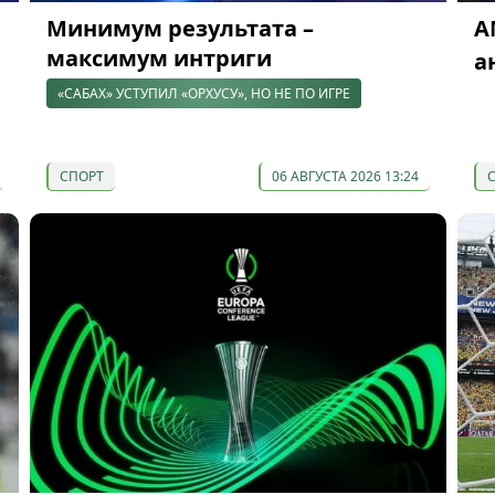
Минимум результата –
A
максимум интриги
а
«САБАХ» УСТУПИЛ «ОРХУСУ», НО НЕ ПО ИГРЕ
СПОРТ
06 АВГУСТА 2026 13:24