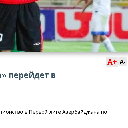
A+
A-
» перейдет в
б
мпионство в Первой лиге Азербайджана по