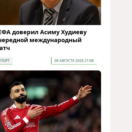
ЕФА доверил Асиму Худиеву
чередной международный
атч
СПОРТ
06 АВГУСТА 2026 21:08