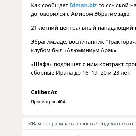
Как сообщает
İdman.biz
со ссылкой на
договорился с Амиром Эбрагимзаде.
21-летний центральный нападающий 
Эбрагимзаде, воспитанник "Трактора
»
клубом был
Алюминиум Арак
.
«
»
Шафа
подпишет с ним контракт срок
«
»
сборные Ирана до 16, 19, 20 и 23 лет.
Caliber.Az
Просмотров:
404
Вам понравилась новость? Поделиться в с