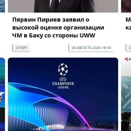
Пярвин Пириев заявил о
М
высокой оценке организации
к
ЧМ в Баку со стороны UWW
СПОРТ
06 АВГУСТА 2026 19:18