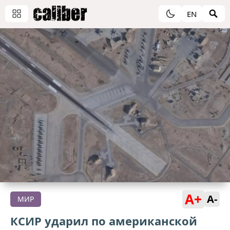
EN
A+
A-
МИР
КСИР ударил по американской