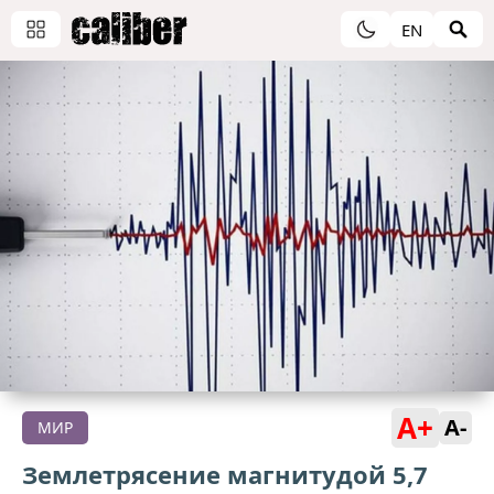
EN
A+
A-
МИР
Землетрясение магнитудой 5,7