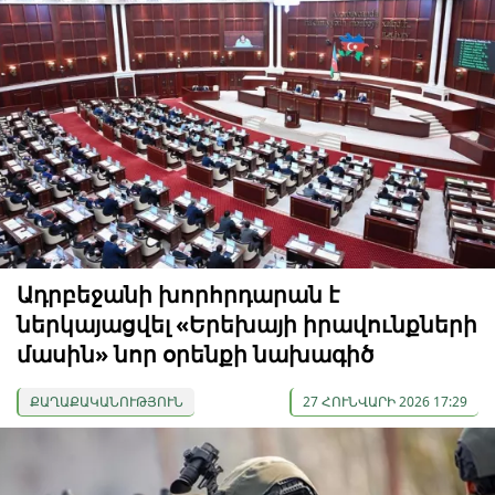
Ադրբեջանի խորհրդարան է
ներկայացվել «Երեխայի իրավունքների
մասին» նոր օրենքի նախագիծ
ՔԱՂԱՔԱԿԱՆՈՒԹՅՈՒՆ
27 ՀՈՒՆՎԱՐԻ 2026 17:29