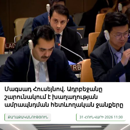
Մագսադ Հուսեյնով. Ադրբեջանը
շարունակում է խաղաղության
ամրապնդման հետևողական ջանքերը
ՔԱՂԱՔԱԿԱՆՈՒԹՅՈՒՆ
31 ՀՈՒՆՎԱՐԻ 2026 11:30