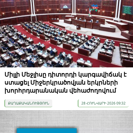
Միլլի Մեջլիսը դիտորդի կարգավիճակ է
ստացել Միջերկրածովյան երկրների
խորհրդարանական վեհաժողովում
ՔԱՂԱՔԱԿԱՆՈՒԹՅՈՒՆ
28 ՀՈՒՆՎԱՐԻ 2026 09:32