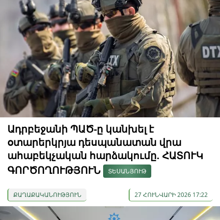
Ադրբեջանի ՊԱԾ-ը կանխել է
օտարերկրյա դեսպանատան վրա
ահաբեկչական հարձակումը. ՀԱՏՈՒԿ
ԳՈՐԾՈՂՈՒԹՅՈՒՆ
ՏԵՍԱՆՅՈՒԹ
ՔԱՂԱՔԱԿԱՆՈՒԹՅՈՒՆ
27 ՀՈՒՆՎԱՐԻ 2026 17:22