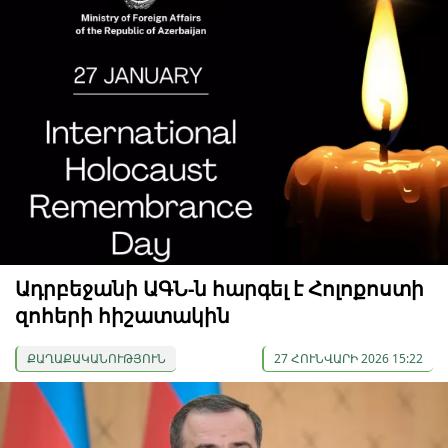
Ադրբեջանի ԱԳՆ-ն հարգել է Հոլոքոստի
զոհերի հիշատակին
ՔԱՂԱՔԱԿԱՆՈՒԹՅՈՒՆ
27 ՀՈՒՆՎԱՐԻ 2026 15:22