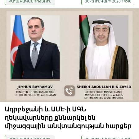
ՔԱՂԱՔԱԿԱՆՈՒԹՅՈՒՆ
30 ՀՈՒՆՎԱՐԻ 2026 14:40
Ադրբեջանի և ԱՄԷ-ի ԱԳՆ
ղեկավարները քննարկել են
միջազգային անվտանգության հարցեր