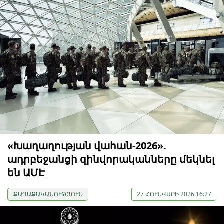
«Խաղաղության վահան-2026».
ադրբեջանցի զինվորականները մեկնել
են ԱՄԷ
ՔԱՂԱՔԱԿԱՆՈՒԹՅՈՒՆ
27 ՀՈՒՆՎԱՐԻ 2026 16:27