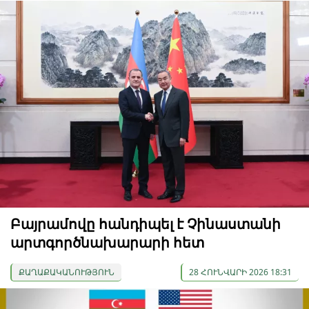
Բայրամովը հանդիպել է Չինաստանի
արտգործնախարարի հետ
ՔԱՂԱՔԱԿԱՆՈՒԹՅՈՒՆ
28 ՀՈՒՆՎԱՐԻ 2026 18:31