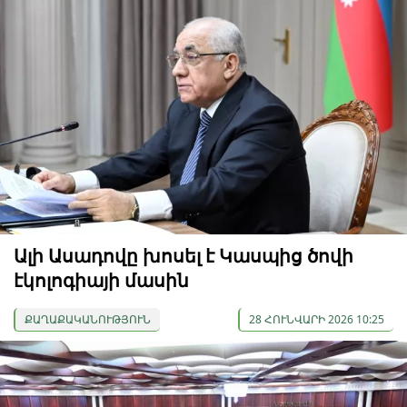
Ալի Ասադովը խոսել է Կասպից ծովի
էկոլոգիայի մասին
ՔԱՂԱՔԱԿԱՆՈՒԹՅՈՒՆ
28 ՀՈՒՆՎԱՐԻ 2026 10:25