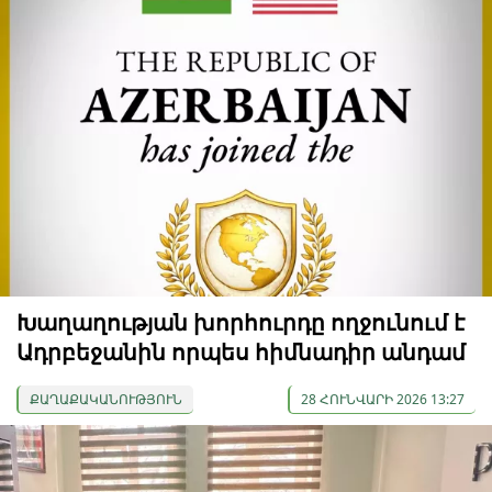
Խաղաղության խորհուրդը ողջունում է
Ադրբեջանին որպես հիմնադիր անդամ
ՔԱՂԱՔԱԿԱՆՈՒԹՅՈՒՆ
28 ՀՈՒՆՎԱՐԻ 2026 13:27