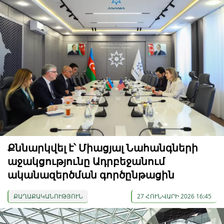
Քննարկվել է՝ Միացյալ Նահանգների
աջակցությունը Ադրբեջանում
ականազերծման գործընթացին
ՔԱՂԱՔԱԿԱՆՈՒԹՅՈՒՆ
27 ՀՈՒՆՎԱՐԻ 2026 16:45