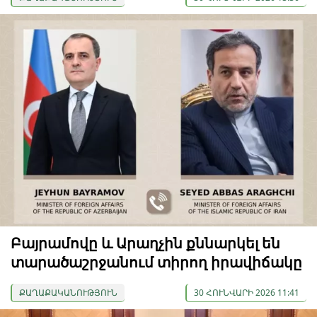
Բայրամովը և Արաղչին քննարկել են
տարածաշրջանում տիրող իրավիճակը
ՔԱՂԱՔԱԿԱՆՈՒԹՅՈՒՆ
30 ՀՈՒՆՎԱՐԻ 2026 11:41