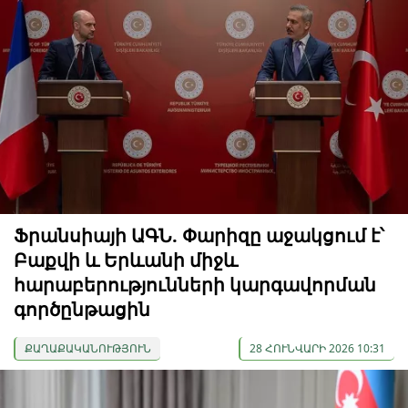
Ֆրանսիայի ԱԳՆ. Փարիզը աջակցում է՝
Բաքվի և Երևանի միջև
հարաբերությունների կարգավորման
գործընթացին
ՔԱՂԱՔԱԿԱՆՈՒԹՅՈՒՆ
28 ՀՈՒՆՎԱՐԻ 2026 10:31