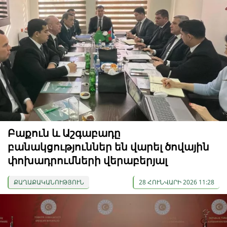
Բաքուն և Աշգաբադը
բանակցություններ են վարել ծովային
փոխադրումների վերաբերյալ
ՔԱՂԱՔԱԿԱՆՈՒԹՅՈՒՆ
28 ՀՈՒՆՎԱՐԻ 2026 11:28