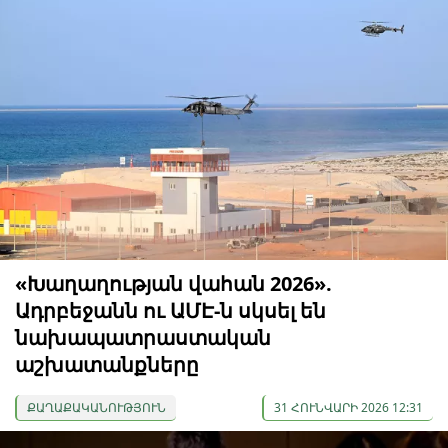
«Խաղաղության վահան 2026».
Ադրբեջանն ու ԱՄԷ-ն սկսել են
նախապատրաստական ​​
աշխատանքները
ՔԱՂԱՔԱԿԱՆՈՒԹՅՈՒՆ
31 ՀՈՒՆՎԱՐԻ 2026 12:31