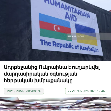
Ադրբեջանից Ուկրաինա է ուղարկվել
մարդասիրական օգնության
հերթական խմբաքանակը
ՔԱՂԱՔԱԿԱՆՈՒԹՅՈՒՆ
27 ՀՈՒՆՎԱՐԻ 2026 17:46