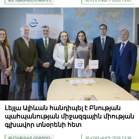
ՔԱՂԱՔԱԿԱՆՈՒԹՅՈՒՆ
30 ՀՈՒՆՎԱՐԻ 2026 13:45
Լեյլա Ալիևան հանդիպել է Բնության
պահպանության միջազգային միության
գլխավոր տնօրենի հետ
ՔԱՂԱՔԱԿԱՆՈՒԹՅՈՒՆ
30 ՀՈՒՆՎԱՐԻ 2026 13:36