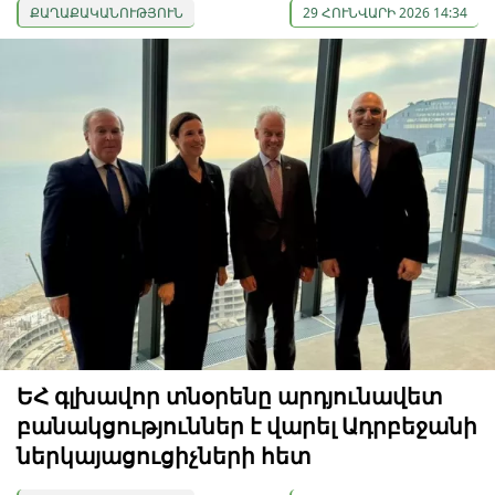
ՔԱՂԱՔԱԿԱՆՈՒԹՅՈՒՆ
29 ՀՈՒՆՎԱՐԻ 2026 14:34
ԵՀ գլխավոր տնօրենը արդյունավետ
բանակցություններ է վարել Ադրբեջանի
ներկայացուցիչների հետ