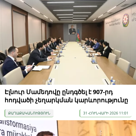
Էլնուր Մամեդովը ընդգծել է 907-րդ
հոդվածի չեղարկման կարևորությունը
ՔԱՂԱՔԱԿԱՆՈՒԹՅՈՒՆ
31 ՀՈՒՆՎԱՐԻ 2026 11:01