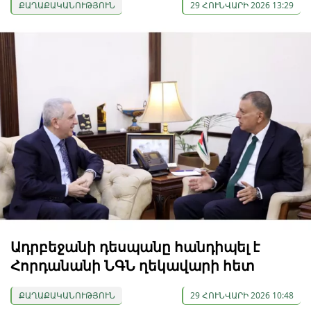
ՔԱՂԱՔԱԿԱՆՈՒԹՅՈՒՆ
29 ՀՈՒՆՎԱՐԻ 2026 13:29
Ադրբեջանի դեսպանը հանդիպել է
Հորդանանի ՆԳՆ ղեկավարի հետ
ՔԱՂԱՔԱԿԱՆՈՒԹՅՈՒՆ
29 ՀՈՒՆՎԱՐԻ 2026 10:48