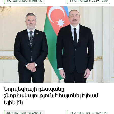
ՔԱՂԱՔԱԿԱՆՈՒԹՅՈՒՆ
31 ՀՈՒՆՎԱՐԻ 2026 10:36
Նորվեգիայի դեսպանը
շնորհակալություն է հայտնել Իլհամ
Ալիևին
ՔԱՂԱՔԱԿԱՆՈՒԹՅՈՒՆ
31 ՀՈՒՆՎԱՐԻ 2026 10:25