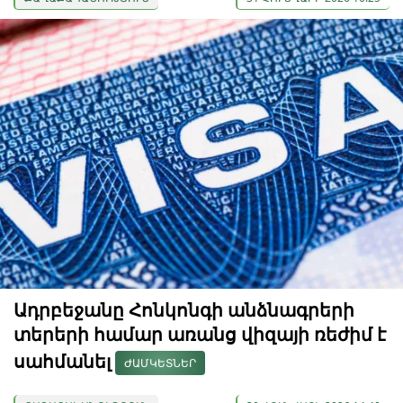
Ադրբեջանը Հոնկոնգի անձնագրերի
տերերի համար առանց վիզայի ռեժիմ է
սահմանել
ԺԱՄԿԵՏՆԵՐ