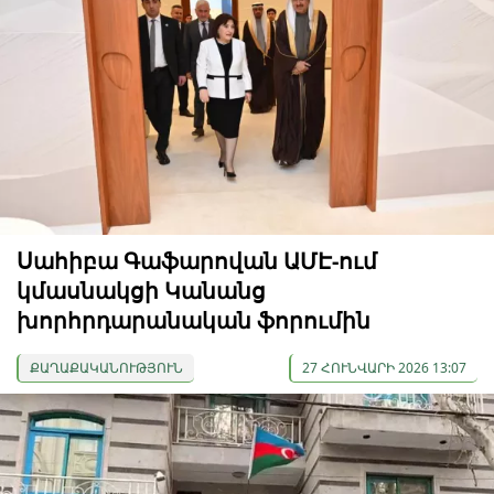
Սահիբա Գաֆարովան ԱՄԷ-ում
կմասնակցի Կանանց
խորհրդարանական ֆորումին
ՔԱՂԱՔԱԿԱՆՈՒԹՅՈՒՆ
27 ՀՈՒՆՎԱՐԻ 2026 13:07