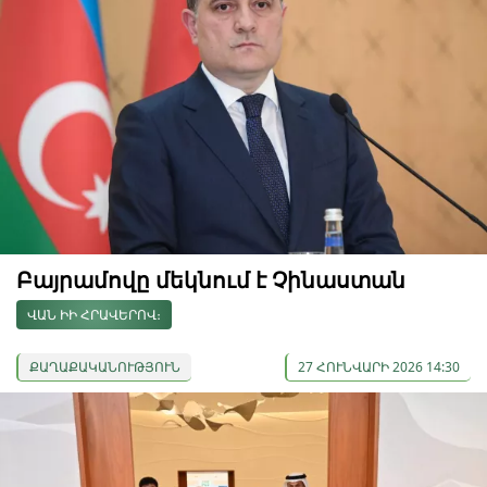
Բայրամովը մեկնում է Չինաստան
ՎԱՆ ԻԻ ՀՐԱՎԵՐՈՎ։
ՔԱՂԱՔԱԿԱՆՈՒԹՅՈՒՆ
27 ՀՈՒՆՎԱՐԻ 2026 14:30