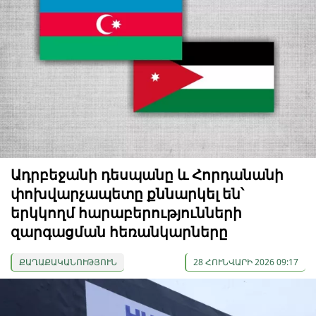
Ադրբեջանի դեսպանը և Հորդանանի
փոխվարչապետը քննարկել են՝
երկկողմ հարաբերությունների
զարգացման հեռանկարները
ՔԱՂԱՔԱԿԱՆՈՒԹՅՈՒՆ
28 ՀՈՒՆՎԱՐԻ 2026 09:17