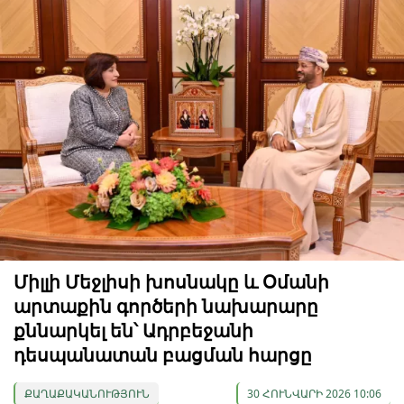
Միլլի Մեջլիսի խոսնակը և Օմանի
արտաքին գործերի նախարարը
քննարկել են՝ Ադրբեջանի
դեսպանատան բացման հարցը
ՔԱՂԱՔԱԿԱՆՈՒԹՅՈՒՆ
30 ՀՈՒՆՎԱՐԻ 2026 10:06