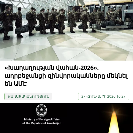
«Խաղաղության վահան-2026».
ադրբեջանցի զինվորականները մեկնել
են ԱՄԷ
ՔԱՂԱՔԱԿԱՆՈՒԹՅՈՒՆ
27 ՀՈՒՆՎԱՐԻ 2026 16:27