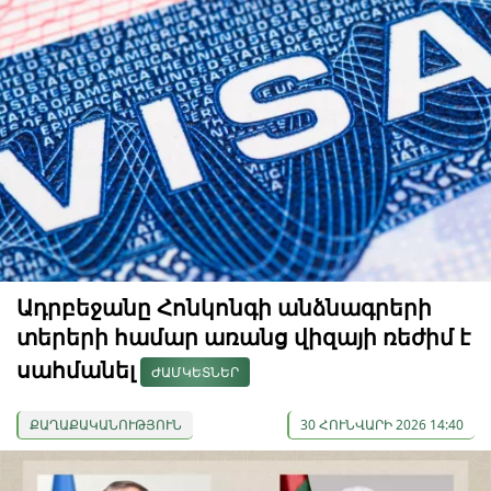
Ադրբեջանը Հոնկոնգի անձնագրերի
տերերի համար առանց վիզայի ռեժիմ է
սահմանել
ԺԱՄԿԵՏՆԵՐ
ՔԱՂԱՔԱԿԱՆՈՒԹՅՈՒՆ
30 ՀՈՒՆՎԱՐԻ 2026 14:40