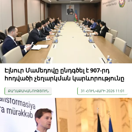
Էլնուր Մամեդովը ընդգծել է 907-րդ
հոդվածի չեղարկման կարևորությունը
ՔԱՂԱՔԱԿԱՆՈՒԹՅՈՒՆ
31 ՀՈՒՆՎԱՐԻ 2026 11:01