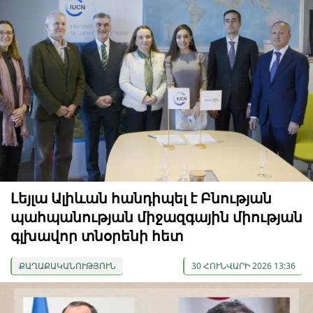
Լեյլա Ալիևան հանդիպել է Բնության
պահպանության միջազգային միության
գլխավոր տնօրենի հետ
ՔԱՂԱՔԱԿԱՆՈՒԹՅՈՒՆ
30 ՀՈՒՆՎԱՐԻ 2026 13:36