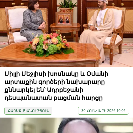
Միլլի Մեջլիսի խոսնակը և Օմանի
արտաքին գործերի նախարարը
քննարկել են՝ Ադրբեջանի
դեսպանատան բացման հարցը
ՔԱՂԱՔԱԿԱՆՈՒԹՅՈՒՆ
30 ՀՈՒՆՎԱՐԻ 2026 10:06