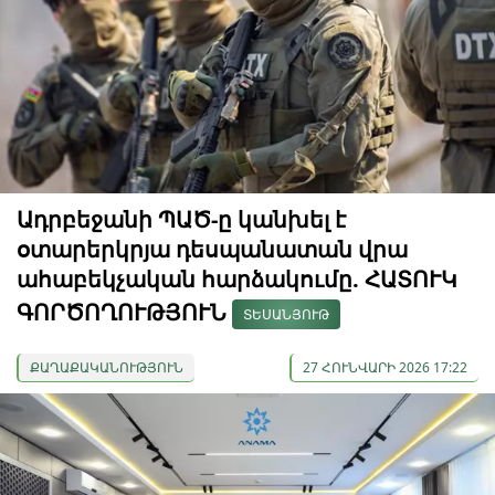
Ադրբեջանի ՊԱԾ-ը կանխել է
օտարերկրյա դեսպանատան վրա
ահաբեկչական հարձակումը. ՀԱՏՈՒԿ
ԳՈՐԾՈՂՈՒԹՅՈՒՆ
ՏԵՍԱՆՅՈՒԹ
ՔԱՂԱՔԱԿԱՆՈՒԹՅՈՒՆ
27 ՀՈՒՆՎԱՐԻ 2026 17:22