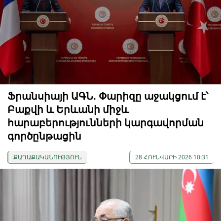
Ֆրանսիայի ԱԳՆ. Փարիզը աջակցում է՝
Բաքվի և Երևանի միջև
հարաբերությունների կարգավորման
գործընթացին
ՔԱՂԱՔԱԿԱՆՈՒԹՅՈՒՆ
28 ՀՈՒՆՎԱՐԻ 2026 10:31