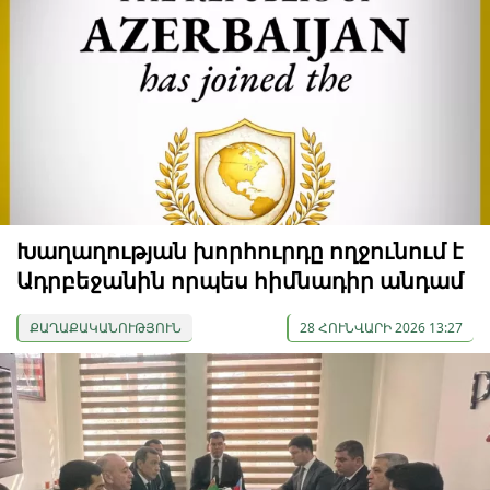
Խաղաղության խորհուրդը ողջունում է
Ադրբեջանին որպես հիմնադիր անդամ
ՔԱՂԱՔԱԿԱՆՈՒԹՅՈՒՆ
28 ՀՈՒՆՎԱՐԻ 2026 13:27