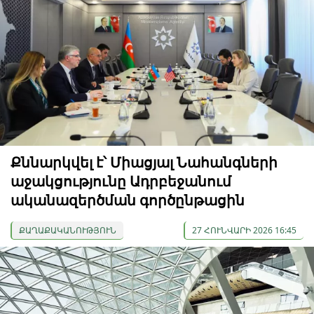
Քննարկվել է՝ Միացյալ Նահանգների
աջակցությունը Ադրբեջանում
ականազերծման գործընթացին
ՔԱՂԱՔԱԿԱՆՈՒԹՅՈՒՆ
27 ՀՈՒՆՎԱՐԻ 2026 16:45