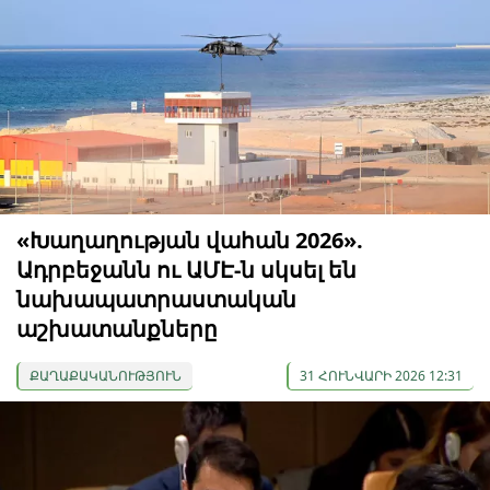
«Խաղաղության վահան 2026».
Ադրբեջանն ու ԱՄԷ-ն սկսել են
նախապատրաստական ​​
աշխատանքները
ՔԱՂԱՔԱԿԱՆՈՒԹՅՈՒՆ
31 ՀՈՒՆՎԱՐԻ 2026 12:31