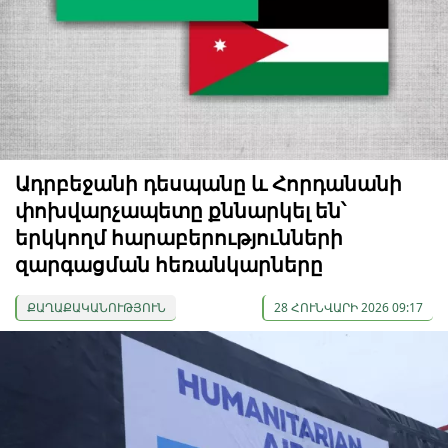
Ադրբեջանի դեսպանը և Հորդանանի
փոխվարչապետը քննարկել են՝
երկկողմ հարաբերությունների
զարգացման հեռանկարները
ՔԱՂԱՔԱԿԱՆՈՒԹՅՈՒՆ
28 ՀՈՒՆՎԱՐԻ 2026 09:17