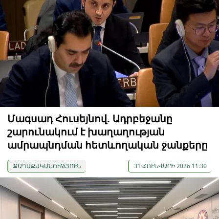
Մագսադ Հուսեյնով. Ադրբեջանը
շարունակում է խաղաղության
ամրապնդման հետևողական ջանքերը
ՔԱՂԱՔԱԿԱՆՈՒԹՅՈՒՆ
31 ՀՈՒՆՎԱՐԻ 2026 11:30