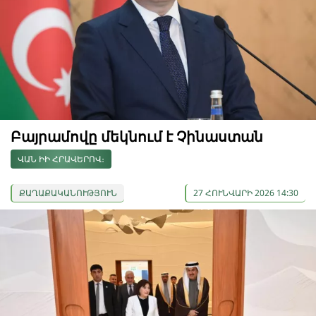
Բայրամովը մեկնում է Չինաստան
ՎԱՆ ԻԻ ՀՐԱՎԵՐՈՎ։
ՔԱՂԱՔԱԿԱՆՈՒԹՅՈՒՆ
27 ՀՈՒՆՎԱՐԻ 2026 14:30