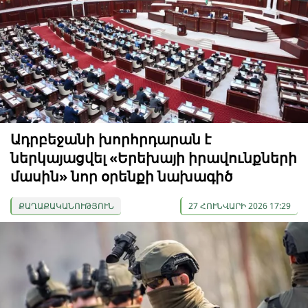
Ադրբեջանի խորհրդարան է
ներկայացվել «Երեխայի իրավունքների
մասին» նոր օրենքի նախագիծ
ՔԱՂԱՔԱԿԱՆՈՒԹՅՈՒՆ
27 ՀՈՒՆՎԱՐԻ 2026 17:29