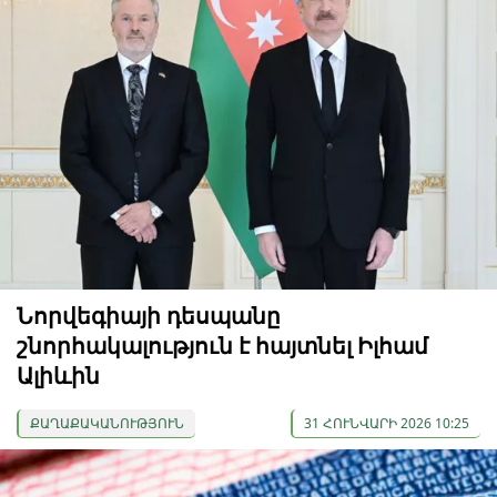
Նորվեգիայի դեսպանը
շնորհակալություն է հայտնել Իլհամ
Ալիևին
ՔԱՂԱՔԱԿԱՆՈՒԹՅՈՒՆ
31 ՀՈՒՆՎԱՐԻ 2026 10:25