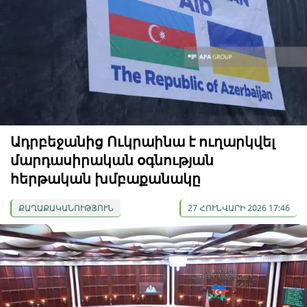
Ադրբեջանից Ուկրաինա է ուղարկվել
մարդասիրական օգնության
հերթական խմբաքանակը
ՔԱՂԱՔԱԿԱՆՈՒԹՅՈՒՆ
27 ՀՈՒՆՎԱՐԻ 2026 17:46