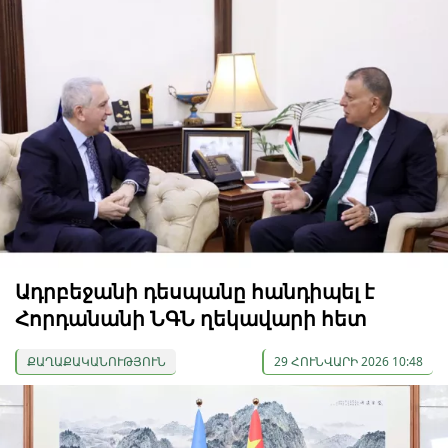
Ադրբեջանի դեսպանը հանդիպել է
Հորդանանի ՆԳՆ ղեկավարի հետ
ՔԱՂԱՔԱԿԱՆՈՒԹՅՈՒՆ
29 ՀՈՒՆՎԱՐԻ 2026 10:48