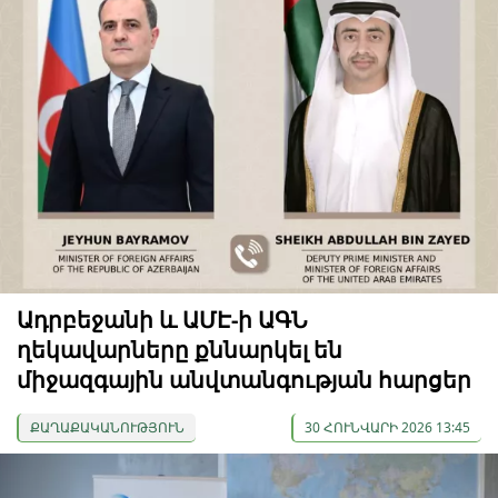
Ադրբեջանի և ԱՄԷ-ի ԱԳՆ
ղեկավարները քննարկել են
միջազգային անվտանգության հարցեր
ՔԱՂԱՔԱԿԱՆՈՒԹՅՈՒՆ
30 ՀՈՒՆՎԱՐԻ 2026 13:45