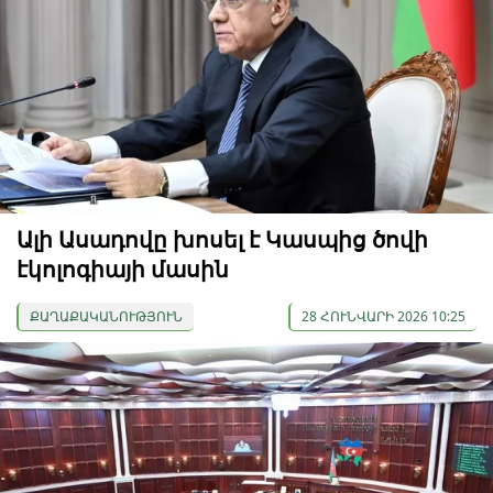
Ալի Ասադովը խոսել է Կասպից ծովի
էկոլոգիայի մասին
ՔԱՂԱՔԱԿԱՆՈՒԹՅՈՒՆ
28 ՀՈՒՆՎԱՐԻ 2026 10:25