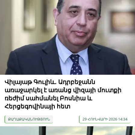
Վիլայաթ Գուլիև. Ադրբեջանն
առաջարկել է առանց վիզայի մուտքի
ռեժիմ սահմանել Բոսնիա և
Հերցեգովինայի հետ
ՔԱՂԱՔԱԿԱՆՈՒԹՅՈՒՆ
29 ՀՈՒՆՎԱՐԻ 2026 14:34