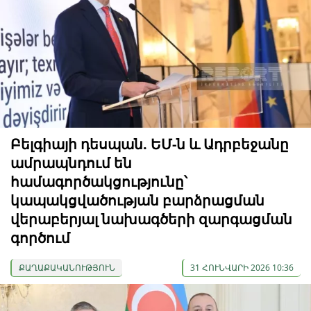
Բելգիայի դեսպան. ԵՄ-ն և Ադրբեջանը
ամրապնդում են
համագործակցությունը՝
կապակցվածության բարձրացման
վերաբերյալ նախագծերի զարգացման
գործում
ՔԱՂԱՔԱԿԱՆՈՒԹՅՈՒՆ
31 ՀՈՒՆՎԱՐԻ 2026 10:36