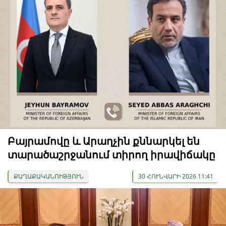
Բայրամովը և Արաղչին քննարկել են
տարածաշրջանում տիրող իրավիճակը
ՔԱՂԱՔԱԿԱՆՈՒԹՅՈՒՆ
30 ՀՈՒՆՎԱՐԻ 2026 11:41