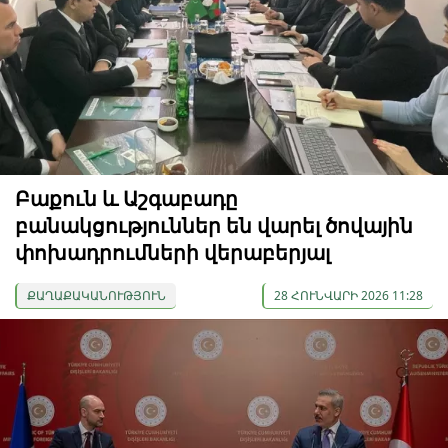
Բաքուն և Աշգաբադը
բանակցություններ են վարել ծովային
փոխադրումների վերաբերյալ
ՔԱՂԱՔԱԿԱՆՈՒԹՅՈՒՆ
28 ՀՈՒՆՎԱՐԻ 2026 11:28