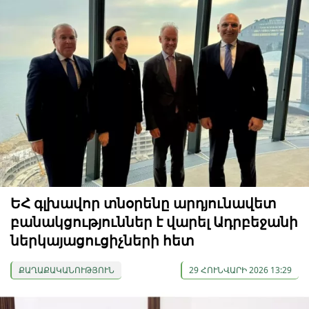
ԵՀ գլխավոր տնօրենը արդյունավետ
բանակցություններ է վարել Ադրբեջանի
ներկայացուցիչների հետ
ՔԱՂԱՔԱԿԱՆՈՒԹՅՈՒՆ
29 ՀՈՒՆՎԱՐԻ 2026 13:29