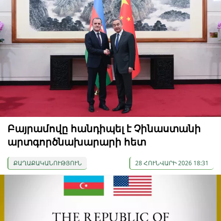
Բայրամովը հանդիպել է Չինաստանի
արտգործնախարարի հետ
ՔԱՂԱՔԱԿԱՆՈՒԹՅՈՒՆ
28 ՀՈՒՆՎԱՐԻ 2026 18:31