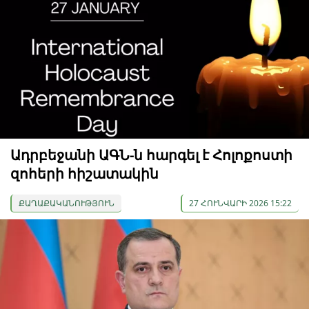
Ադրբեջանի ԱԳՆ-ն հարգել է Հոլոքոստի
զոհերի հիշատակին
ՔԱՂԱՔԱԿԱՆՈՒԹՅՈՒՆ
27 ՀՈՒՆՎԱՐԻ 2026 15:22