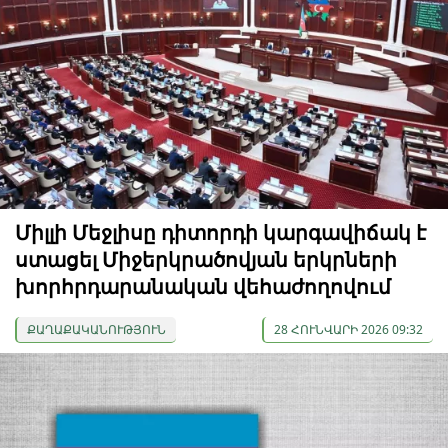
Միլլի Մեջլիսը դիտորդի կարգավիճակ է
ստացել Միջերկրածովյան երկրների
խորհրդարանական վեհաժողովում
ՔԱՂԱՔԱԿԱՆՈՒԹՅՈՒՆ
28 ՀՈՒՆՎԱՐԻ 2026 09:32