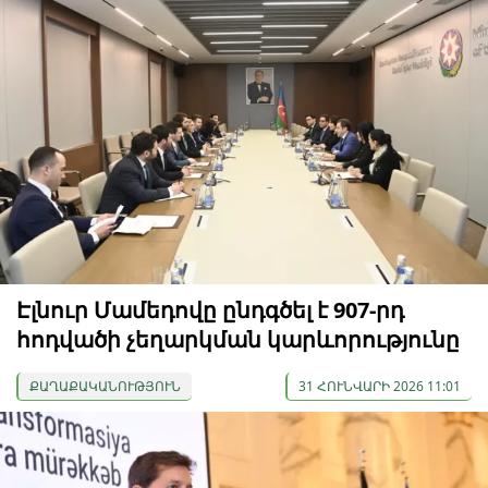
Էլնուր Մամեդովը ընդգծել է 907-րդ
հոդվածի չեղարկման կարևորությունը
ՔԱՂԱՔԱԿԱՆՈՒԹՅՈՒՆ
31 ՀՈՒՆՎԱՐԻ 2026 11:01