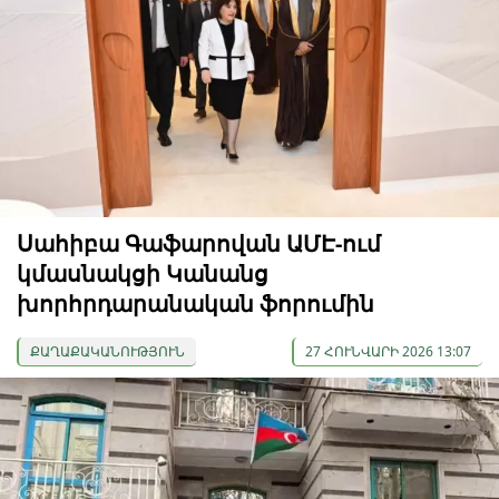
Սահիբա Գաֆարովան ԱՄԷ-ում
կմասնակցի Կանանց
խորհրդարանական ֆորումին
ՔԱՂԱՔԱԿԱՆՈՒԹՅՈՒՆ
27 ՀՈՒՆՎԱՐԻ 2026 13:07