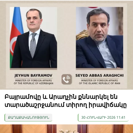
Բայրամովը և Արաղչին քննարկել են
տարածաշրջանում տիրող իրավիճակը
ՔԱՂԱՔԱԿԱՆՈՒԹՅՈՒՆ
30 ՀՈՒՆՎԱՐԻ 2026 11:41