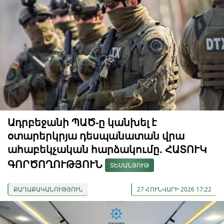
Ադրբեջանի ՊԱԾ-ը կանխել է
օտարերկրյա դեսպանատան վրա
ահաբեկչական հարձակումը. ՀԱՏՈՒԿ
ԳՈՐԾՈՂՈՒԹՅՈՒՆ
ՏԵՍԱՆՅՈՒԹ
ՔԱՂԱՔԱԿԱՆՈՒԹՅՈՒՆ
27 ՀՈՒՆՎԱՐԻ 2026 17:22