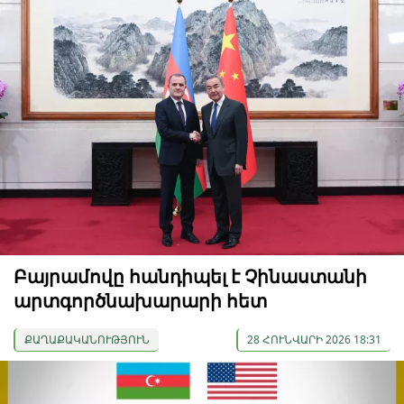
Բայրամովը հանդիպել է Չինաստանի
արտգործնախարարի հետ
ՔԱՂԱՔԱԿԱՆՈՒԹՅՈՒՆ
28 ՀՈՒՆՎԱՐԻ 2026 18:31