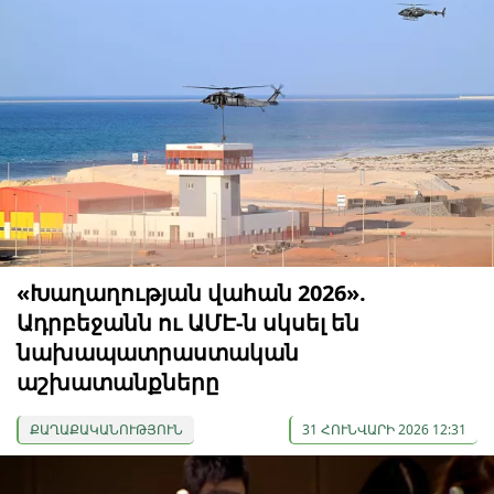
«Խաղաղության վահան 2026».
Ադրբեջանն ու ԱՄԷ-ն սկսել են
նախապատրաստական ​​
աշխատանքները
ՔԱՂԱՔԱԿԱՆՈՒԹՅՈՒՆ
31 ՀՈՒՆՎԱՐԻ 2026 12:31