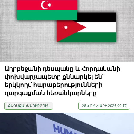
Ադրբեջանի դեսպանը և Հորդանանի
փոխվարչապետը քննարկել են՝
երկկողմ հարաբերությունների
զարգացման հեռանկարները
ՔԱՂԱՔԱԿԱՆՈՒԹՅՈՒՆ
28 ՀՈՒՆՎԱՐԻ 2026 09:17