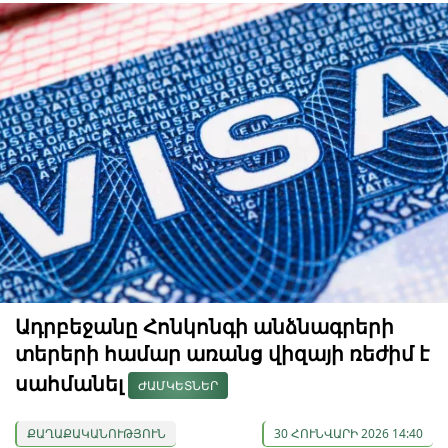
Ադրբեջանը Հոնկոնգի անձնագրերի
տերերի համար առանց վիզայի ռեժիմ է
սահմանել
ԺԱՄԿԵՏՆԵՐ
ՔԱՂԱՔԱԿԱՆՈՒԹՅՈՒՆ
30 ՀՈՒՆՎԱՐԻ 2026 14:40