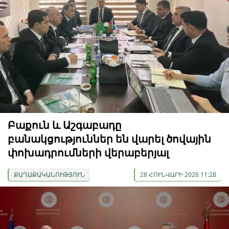
Բաքուն և Աշգաբադը
բանակցություններ են վարել ծովային
փոխադրումների վերաբերյալ
ՔԱՂԱՔԱԿԱՆՈՒԹՅՈՒՆ
28 ՀՈՒՆՎԱՐԻ 2026 11:28