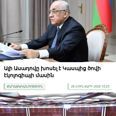
Ալի Ասադովը խոսել է Կասպից ծովի
էկոլոգիայի մասին
ՔԱՂԱՔԱԿԱՆՈՒԹՅՈՒՆ
28 ՀՈՒՆՎԱՐԻ 2026 10:25