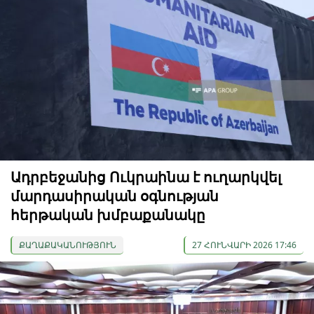
Ադրբեջանից Ուկրաինա է ուղարկվել
մարդասիրական օգնության
հերթական խմբաքանակը
ՔԱՂԱՔԱԿԱՆՈՒԹՅՈՒՆ
27 ՀՈՒՆՎԱՐԻ 2026 17:46