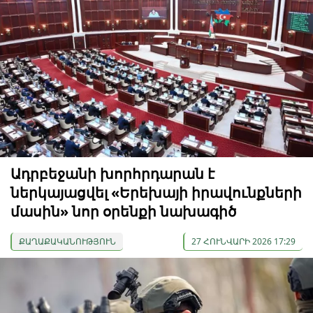
Ադրբեջանի խորհրդարան է
ներկայացվել «Երեխայի իրավունքների
մասին» նոր օրենքի նախագիծ
ՔԱՂԱՔԱԿԱՆՈՒԹՅՈՒՆ
27 ՀՈՒՆՎԱՐԻ 2026 17:29