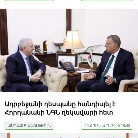
Ադրբեջանի դեսպանը հանդիպել է
Հորդանանի ՆԳՆ ղեկավարի հետ
ՔԱՂԱՔԱԿԱՆՈՒԹՅՈՒՆ
29 ՀՈՒՆՎԱՐԻ 2026 10:48