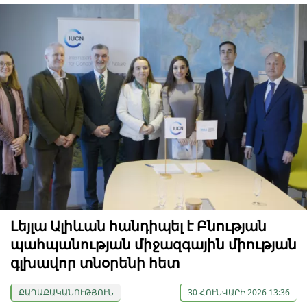
Լեյլա Ալիևան հանդիպել է Բնության
պահպանության միջազգային միության
գլխավոր տնօրենի հետ
ՔԱՂԱՔԱԿԱՆՈՒԹՅՈՒՆ
30 ՀՈՒՆՎԱՐԻ 2026 13:36