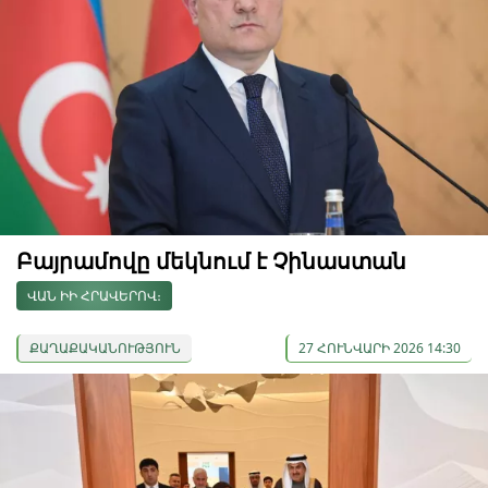
Բայրամովը մեկնում է Չինաստան
ՎԱՆ ԻԻ ՀՐԱՎԵՐՈՎ։
ՔԱՂԱՔԱԿԱՆՈՒԹՅՈՒՆ
27 ՀՈՒՆՎԱՐԻ 2026 14:30