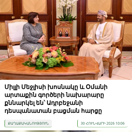
Միլլի Մեջլիսի խոսնակը և Օմանի
արտաքին գործերի նախարարը
քննարկել են՝ Ադրբեջանի
դեսպանատան բացման հարցը
ՔԱՂԱՔԱԿԱՆՈՒԹՅՈՒՆ
30 ՀՈՒՆՎԱՐԻ 2026 10:06