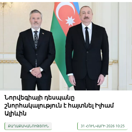
Նորվեգիայի դեսպանը
շնորհակալություն է հայտնել Իլհամ
Ալիևին
ՔԱՂԱՔԱԿԱՆՈՒԹՅՈՒՆ
31 ՀՈՒՆՎԱՐԻ 2026 10:25