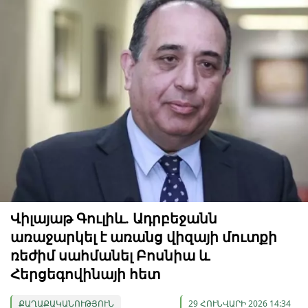
Վիլայաթ Գուլիև. Ադրբեջանն
առաջարկել է առանց վիզայի մուտքի
ռեժիմ սահմանել Բոսնիա և
Հերցեգովինայի հետ
ՔԱՂԱՔԱԿԱՆՈՒԹՅՈՒՆ
29 ՀՈՒՆՎԱՐԻ 2026 14:34