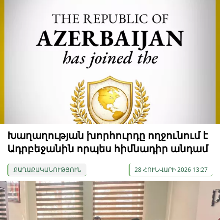
Խաղաղության խորհուրդը ողջունում է
Ադրբեջանին որպես հիմնադիր անդամ
ՔԱՂԱՔԱԿԱՆՈՒԹՅՈՒՆ
28 ՀՈՒՆՎԱՐԻ 2026 13:27