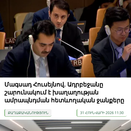
Մագսադ Հուսեյնով. Ադրբեջանը
շարունակում է խաղաղության
ամրապնդման հետևողական ջանքերը
ՔԱՂԱՔԱԿԱՆՈՒԹՅՈՒՆ
31 ՀՈՒՆՎԱՐԻ 2026 11:30