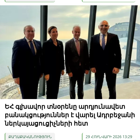
ԵՀ գլխավոր տնօրենը արդյունավետ
բանակցություններ է վարել Ադրբեջանի
ներկայացուցիչների հետ
ՔԱՂԱՔԱԿԱՆՈՒԹՅՈՒՆ
29 ՀՈՒՆՎԱՐԻ 2026 13:29