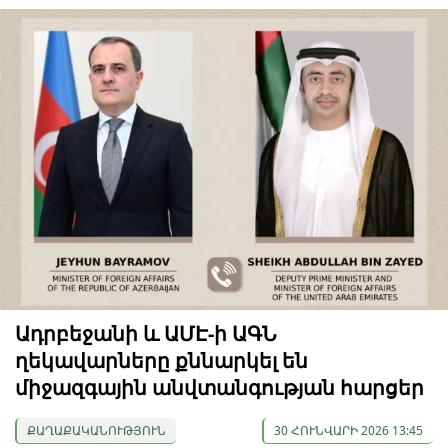
Ադրբեջանի և ԱՄԷ-ի ԱԳՆ
ղեկավարները քննարկել են
միջազգային անվտանգության հարցեր
ՔԱՂԱՔԱԿԱՆՈՒԹՅՈՒՆ
30 ՀՈՒՆՎԱՐԻ 2026 13:45