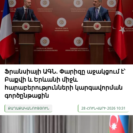
Ֆրանսիայի ԱԳՆ. Փարիզը աջակցում է՝
Բաքվի և Երևանի միջև
հարաբերությունների կարգավորման
գործընթացին
ՔԱՂԱՔԱԿԱՆՈՒԹՅՈՒՆ
28 ՀՈՒՆՎԱՐԻ 2026 10:31