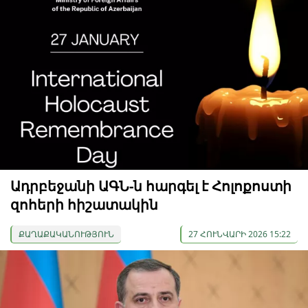
Ադրբեջանի ԱԳՆ-ն հարգել է Հոլոքոստի
զոհերի հիշատակին
ՔԱՂԱՔԱԿԱՆՈՒԹՅՈՒՆ
27 ՀՈՒՆՎԱՐԻ 2026 15:22