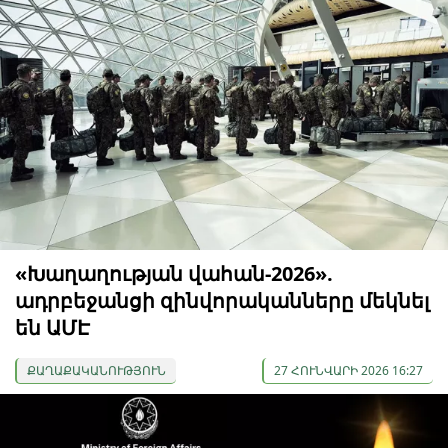
«Խաղաղության վահան-2026».
ադրբեջանցի զինվորականները մեկնել
են ԱՄԷ
ՔԱՂԱՔԱԿԱՆՈՒԹՅՈՒՆ
27 ՀՈՒՆՎԱՐԻ 2026 16:27