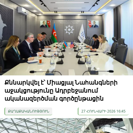
Քննարկվել է՝ Միացյալ Նահանգների
աջակցությունը Ադրբեջանում
ականազերծման գործընթացին
ՔԱՂԱՔԱԿԱՆՈՒԹՅՈՒՆ
27 ՀՈՒՆՎԱՐԻ 2026 16:45