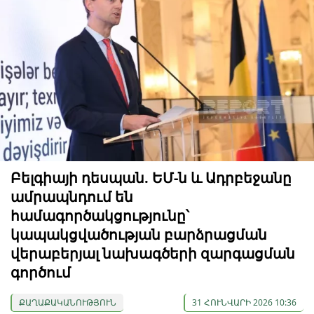
Բելգիայի դեսպան. ԵՄ-ն և Ադրբեջանը
ամրապնդում են
համագործակցությունը՝
կապակցվածության բարձրացման
վերաբերյալ նախագծերի զարգացման
գործում
ՔԱՂԱՔԱԿԱՆՈՒԹՅՈՒՆ
31 ՀՈՒՆՎԱՐԻ 2026 10:36