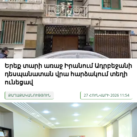
Երեք տարի առաջ Իրանում Ադրբեջանի
դեսպանատան վրա հարձակում տեղի
ունեցավ
ՔԱՂԱՔԱԿԱՆՈՒԹՅՈՒՆ
27 ՀՈՒՆՎԱՐԻ 2026 11:54