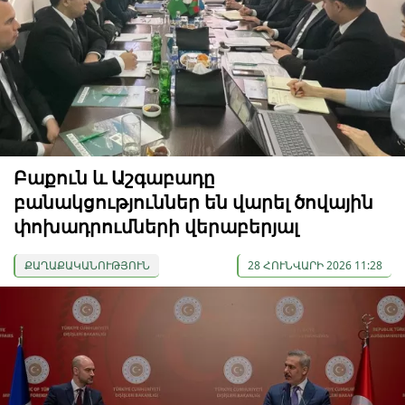
Բաքուն և Աշգաբադը
բանակցություններ են վարել ծովային
փոխադրումների վերաբերյալ
ՔԱՂԱՔԱԿԱՆՈՒԹՅՈՒՆ
28 ՀՈՒՆՎԱՐԻ 2026 11:28