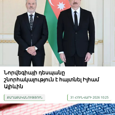
Նորվեգիայի դեսպանը
շնորհակալություն է հայտնել Իլհամ
Ալիևին
ՔԱՂԱՔԱԿԱՆՈՒԹՅՈՒՆ
31 ՀՈՒՆՎԱՐԻ 2026 10:25