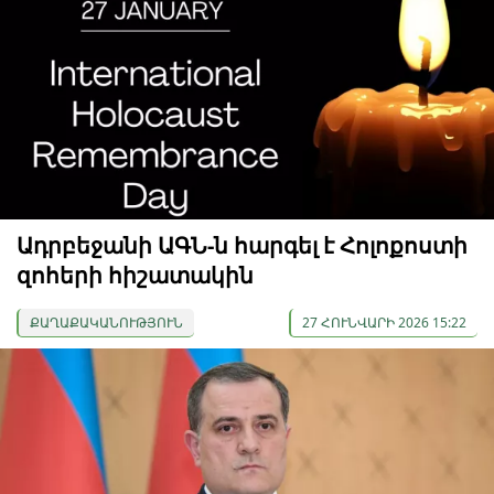
Ադրբեջանի ԱԳՆ-ն հարգել է Հոլոքոստի
զոհերի հիշատակին
ՔԱՂԱՔԱԿԱՆՈՒԹՅՈՒՆ
27 ՀՈՒՆՎԱՐԻ 2026 15:22