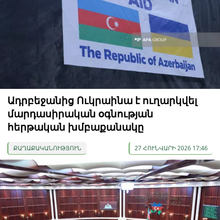
Ադրբեջանից Ուկրաինա է ուղարկվել
մարդասիրական օգնության
հերթական խմբաքանակը
ՔԱՂԱՔԱԿԱՆՈՒԹՅՈՒՆ
27 ՀՈՒՆՎԱՐԻ 2026 17:46