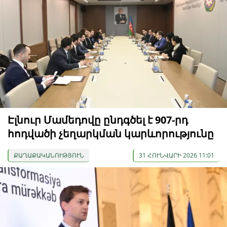
Էլնուր Մամեդովը ընդգծել է 907-րդ
հոդվածի չեղարկման կարևորությունը
ՔԱՂԱՔԱԿԱՆՈՒԹՅՈՒՆ
31 ՀՈՒՆՎԱՐԻ 2026 11:01