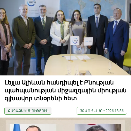
Լեյլա Ալիևան հանդիպել է Բնության
պահպանության միջազգային միության
գլխավոր տնօրենի հետ
ՔԱՂԱՔԱԿԱՆՈՒԹՅՈՒՆ
30 ՀՈՒՆՎԱՐԻ 2026 13:36