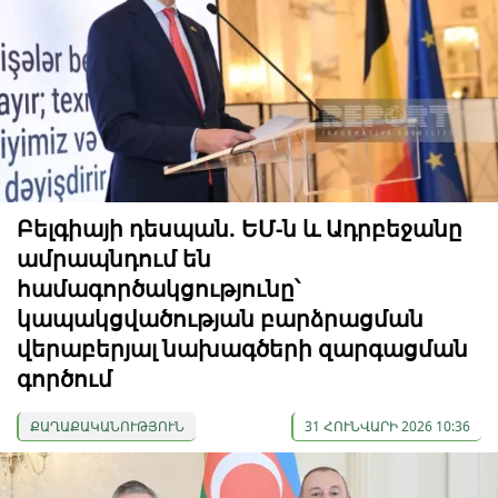
Բելգիայի դեսպան. ԵՄ-ն և Ադրբեջանը
ամրապնդում են
համագործակցությունը՝
կապակցվածության բարձրացման
վերաբերյալ նախագծերի զարգացման
գործում
ՔԱՂԱՔԱԿԱՆՈՒԹՅՈՒՆ
31 ՀՈՒՆՎԱՐԻ 2026 10:36