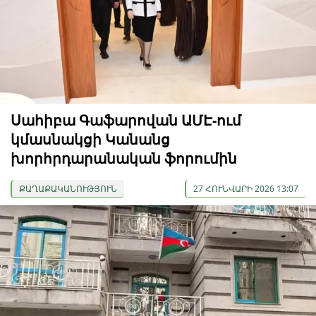
Սահիբա Գաֆարովան ԱՄԷ-ում
կմասնակցի Կանանց
խորհրդարանական ֆորումին
ՔԱՂԱՔԱԿԱՆՈՒԹՅՈՒՆ
27 ՀՈՒՆՎԱՐԻ 2026 13:07