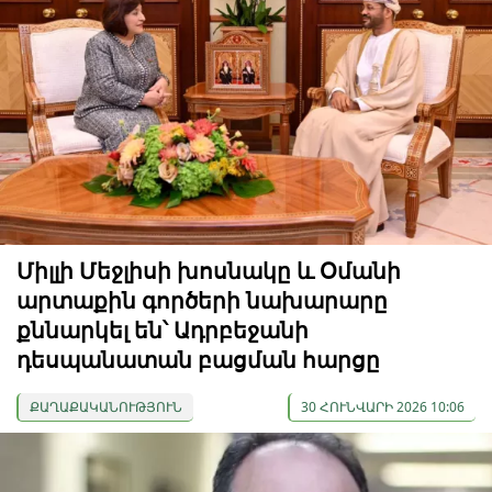
Միլլի Մեջլիսի խոսնակը և Օմանի
արտաքին գործերի նախարարը
քննարկել են՝ Ադրբեջանի
դեսպանատան բացման հարցը
ՔԱՂԱՔԱԿԱՆՈՒԹՅՈՒՆ
30 ՀՈՒՆՎԱՐԻ 2026 10:06