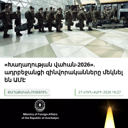
«Խաղաղության վահան-2026».
ադրբեջանցի զինվորականները մեկնել
են ԱՄԷ
ՔԱՂԱՔԱԿԱՆՈՒԹՅՈՒՆ
27 ՀՈՒՆՎԱՐԻ 2026 16:27