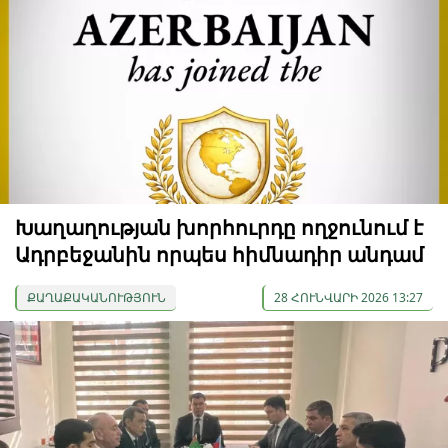
Խաղաղության խորհուրդը ողջունում է
Ադրբեջանին որպես հիմնադիր անդամ
ՔԱՂԱՔԱԿԱՆՈՒԹՅՈՒՆ
28 ՀՈՒՆՎԱՐԻ 2026 13:27