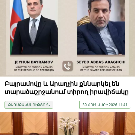
Բայրամովը և Արաղչին քննարկել են
տարածաշրջանում տիրող իրավիճակը
ՔԱՂԱՔԱԿԱՆՈՒԹՅՈՒՆ
30 ՀՈՒՆՎԱՐԻ 2026 11:41