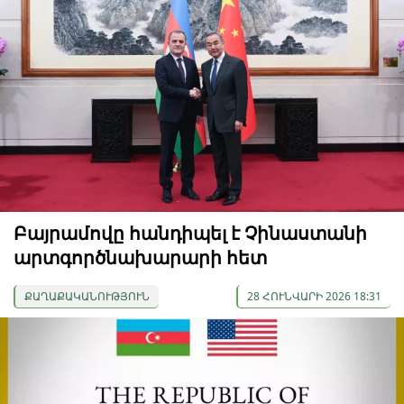
Բայրամովը հանդիպել է Չինաստանի
արտգործնախարարի հետ
ՔԱՂԱՔԱԿԱՆՈՒԹՅՈՒՆ
28 ՀՈՒՆՎԱՐԻ 2026 18:31