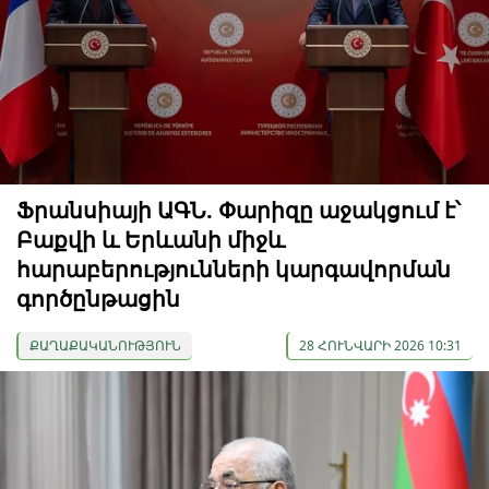
Ֆրանսիայի ԱԳՆ. Փարիզը աջակցում է՝
Բաքվի և Երևանի միջև
հարաբերությունների կարգավորման
գործընթացին
ՔԱՂԱՔԱԿԱՆՈՒԹՅՈՒՆ
28 ՀՈՒՆՎԱՐԻ 2026 10:31