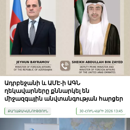
Ադրբեջանի և ԱՄԷ-ի ԱԳՆ
ղեկավարները քննարկել են
միջազգային անվտանգության հարցեր
ՔԱՂԱՔԱԿԱՆՈՒԹՅՈՒՆ
30 ՀՈՒՆՎԱՐԻ 2026 13:45