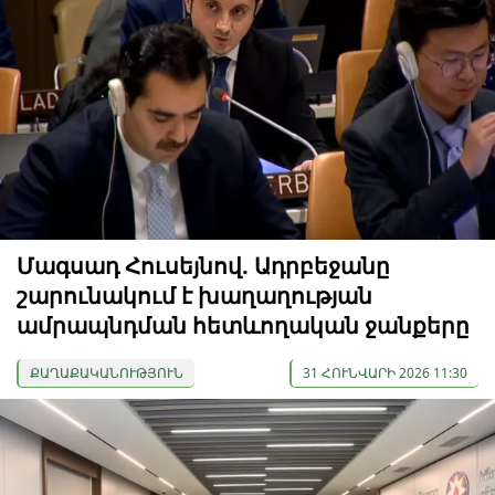
Մագսադ Հուսեյնով. Ադրբեջանը
շարունակում է խաղաղության
ամրապնդման հետևողական ջանքերը
ՔԱՂԱՔԱԿԱՆՈՒԹՅՈՒՆ
31 ՀՈՒՆՎԱՐԻ 2026 11:30