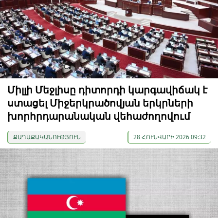
Միլլի Մեջլիսը դիտորդի կարգավիճակ է
ստացել Միջերկրածովյան երկրների
խորհրդարանական վեհաժողովում
ՔԱՂԱՔԱԿԱՆՈՒԹՅՈՒՆ
28 ՀՈՒՆՎԱՐԻ 2026 09:32