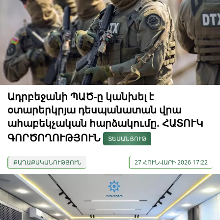
Ադրբեջանի ՊԱԾ-ը կանխել է
օտարերկրյա դեսպանատան վրա
ահաբեկչական հարձակումը. ՀԱՏՈՒԿ
ԳՈՐԾՈՂՈՒԹՅՈՒՆ
ՏԵՍԱՆՅՈՒԹ
ՔԱՂԱՔԱԿԱՆՈՒԹՅՈՒՆ
27 ՀՈՒՆՎԱՐԻ 2026 17:22