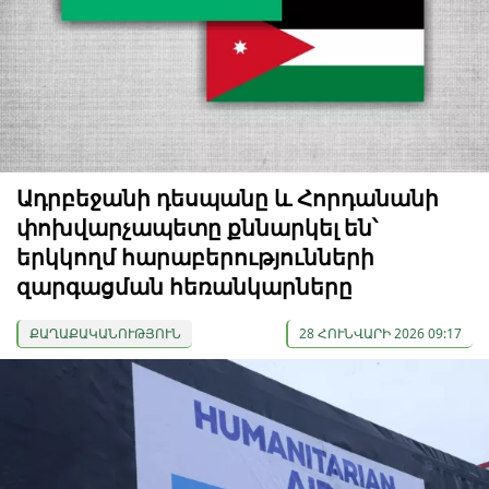
Ադրբեջանի դեսպանը և Հորդանանի
փոխվարչապետը քննարկել են՝
երկկողմ հարաբերությունների
զարգացման հեռանկարները
ՔԱՂԱՔԱԿԱՆՈՒԹՅՈՒՆ
28 ՀՈՒՆՎԱՐԻ 2026 09:17