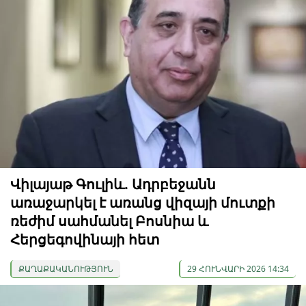
Վիլայաթ Գուլիև. Ադրբեջանն
առաջարկել է առանց վիզայի մուտքի
ռեժիմ սահմանել Բոսնիա և
Հերցեգովինայի հետ
ՔԱՂԱՔԱԿԱՆՈՒԹՅՈՒՆ
29 ՀՈՒՆՎԱՐԻ 2026 14:34