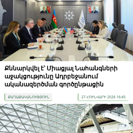
Քննարկվել է՝ Միացյալ Նահանգների
աջակցությունը Ադրբեջանում
ականազերծման գործընթացին
ՔԱՂԱՔԱԿԱՆՈՒԹՅՈՒՆ
27 ՀՈՒՆՎԱՐԻ 2026 16:45