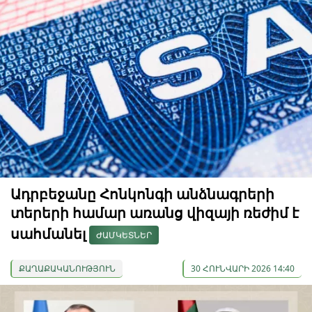
Ադրբեջանը Հոնկոնգի անձնագրերի
տերերի համար առանց վիզայի ռեժիմ է
սահմանել
ԺԱՄԿԵՏՆԵՐ
ՔԱՂԱՔԱԿԱՆՈՒԹՅՈՒՆ
30 ՀՈՒՆՎԱՐԻ 2026 14:40