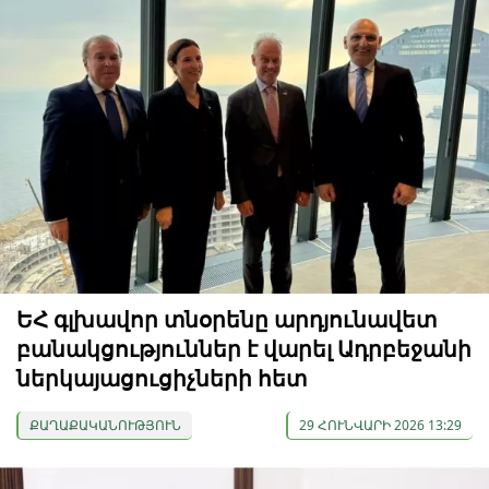
ԵՀ գլխավոր տնօրենը արդյունավետ
բանակցություններ է վարել Ադրբեջանի
ներկայացուցիչների հետ
ՔԱՂԱՔԱԿԱՆՈՒԹՅՈՒՆ
29 ՀՈՒՆՎԱՐԻ 2026 13:29