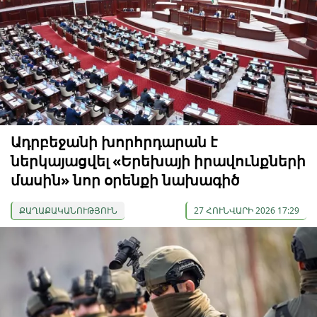
Ադրբեջանի խորհրդարան է
ներկայացվել «Երեխայի իրավունքների
մասին» նոր օրենքի նախագիծ
ՔԱՂԱՔԱԿԱՆՈՒԹՅՈՒՆ
27 ՀՈՒՆՎԱՐԻ 2026 17:29