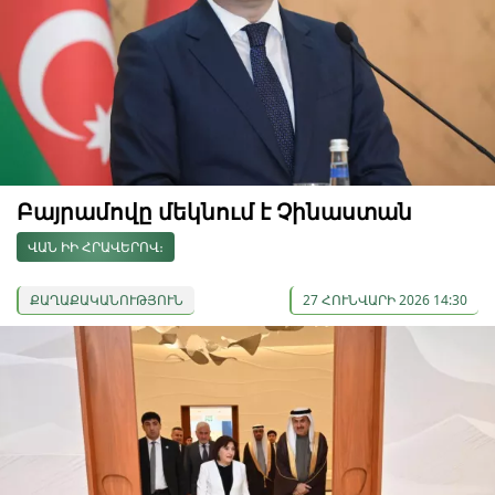
Բայրամովը մեկնում է Չինաստան
ՎԱՆ ԻԻ ՀՐԱՎԵՐՈՎ։
ՔԱՂԱՔԱԿԱՆՈՒԹՅՈՒՆ
27 ՀՈՒՆՎԱՐԻ 2026 14:30