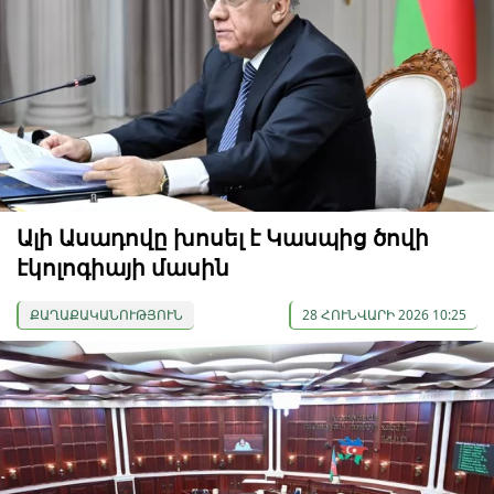
Ալի Ասադովը խոսել է Կասպից ծովի
էկոլոգիայի մասին
ՔԱՂԱՔԱԿԱՆՈՒԹՅՈՒՆ
28 ՀՈՒՆՎԱՐԻ 2026 10:25