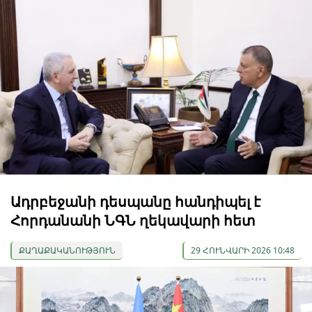
Ադրբեջանի դեսպանը հանդիպել է
Հորդանանի ՆԳՆ ղեկավարի հետ
ՔԱՂԱՔԱԿԱՆՈՒԹՅՈՒՆ
29 ՀՈՒՆՎԱՐԻ 2026 10:48