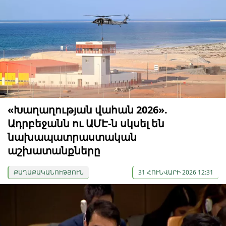
«Խաղաղության վահան 2026».
Ադրբեջանն ու ԱՄԷ-ն սկսել են
նախապատրաստական ​​
աշխատանքները
ՔԱՂԱՔԱԿԱՆՈՒԹՅՈՒՆ
31 ՀՈՒՆՎԱՐԻ 2026 12:31