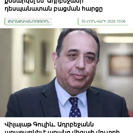
քննարկել են՝ Ադրբեջանի
դեսպանատան բացման հարցը
ՔԱՂԱՔԱԿԱՆՈՒԹՅՈՒՆ
30 ՀՈՒՆՎԱՐԻ 2026 10:06
Վիլայաթ Գուլիև. Ադրբեջանն
առաջարկել է առանց վիզայի մուտքի