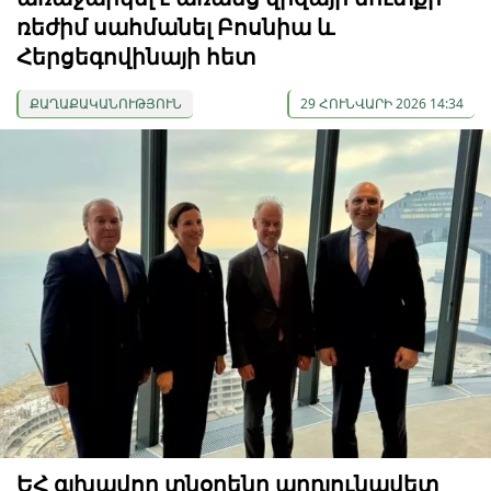
ռեժիմ սահմանել Բոսնիա և
Հերցեգովինայի հետ
ՔԱՂԱՔԱԿԱՆՈՒԹՅՈՒՆ
29 ՀՈՒՆՎԱՐԻ 2026 14:34
ԵՀ գլխավոր տնօրենը արդյունավետ