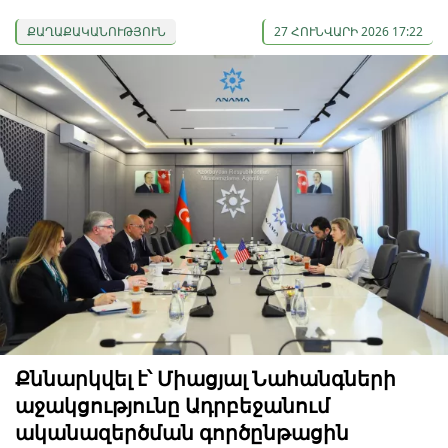
ՔԱՂԱՔԱԿԱՆՈՒԹՅՈՒՆ
27 ՀՈՒՆՎԱՐԻ 2026 17:22
Քննարկվել է՝ Միացյալ Նահանգների
աջակցությունը Ադրբեջանում
ականազերծման գործընթացին