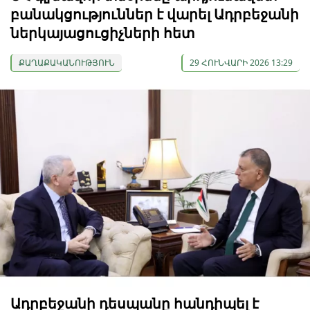
բանակցություններ է վարել Ադրբեջանի
ներկայացուցիչների հետ
ՔԱՂԱՔԱԿԱՆՈՒԹՅՈՒՆ
29 ՀՈՒՆՎԱՐԻ 2026 13:29
Ադրբեջանի դեսպանը հանդիպել է