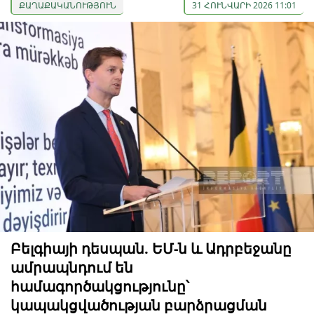
ՔԱՂԱՔԱԿԱՆՈՒԹՅՈՒՆ
31 ՀՈՒՆՎԱՐԻ 2026 11:01
Բելգիայի դեսպան. ԵՄ-ն և Ադրբեջանը
ամրապնդում են
համագործակցությունը՝
կապակցվածության բարձրացման