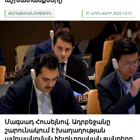
ՔԱՂԱՔԱԿԱՆՈՒԹՅՈՒՆ
31 ՀՈՒՆՎԱՐԻ 2026 12:31
Մագսադ Հուսեյնով. Ադրբեջանը
շարունակում է խաղաղության
ամրապնդման հետևողական ջանքերը