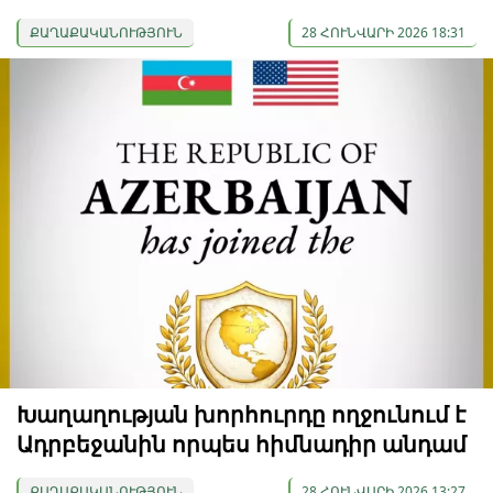
ՔԱՂԱՔԱԿԱՆՈՒԹՅՈՒՆ
28 ՀՈՒՆՎԱՐԻ 2026 18:31
Խաղաղության խորհուրդը ողջունում է
Ադրբեջանին որպես հիմնադիր անդամ
ՔԱՂԱՔԱԿԱՆՈՒԹՅՈՒՆ
28 ՀՈՒՆՎԱՐԻ 2026 13:27