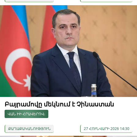
Բայրամովը մեկնում է Չինաստան
ՎԱՆ ԻԻ ՀՐԱՎԵՐՈՎ։
ՔԱՂԱՔԱԿԱՆՈՒԹՅՈՒՆ
27 ՀՈՒՆՎԱՐԻ 2026 14:30