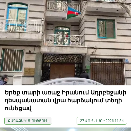
Երեք տարի առաջ Իրանում Ադրբեջանի
դեսպանատան վրա հարձակում տեղի
ունեցավ
ՔԱՂԱՔԱԿԱՆՈՒԹՅՈՒՆ
27 ՀՈՒՆՎԱՐԻ 2026 11:54