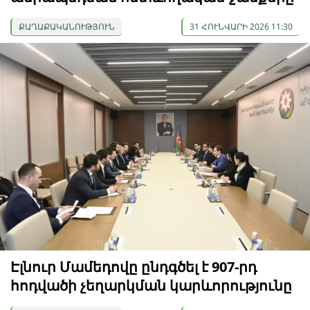
ՔԱՂԱՔԱԿԱՆՈՒԹՅՈՒՆ
31 ՀՈՒՆՎԱՐԻ 2026 11:30
Էլնուր Մամեդովը ընդգծել է 907-րդ
հոդվածի չեղարկման կարևորությունը