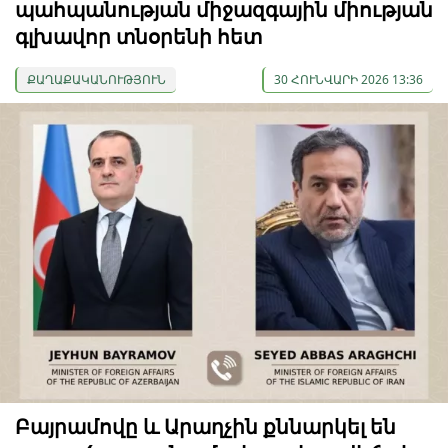
պահպանության միջազգային միության
գլխավոր տնօրենի հետ
ՔԱՂԱՔԱԿԱՆՈՒԹՅՈՒՆ
30 ՀՈՒՆՎԱՐԻ 2026 13:36
Բայրամովը և Արաղչին քննարկել են