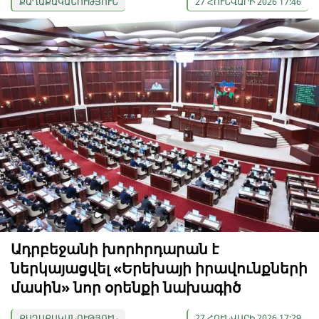
ՔԱՂԱՔԱԿԱՆՈՒԹՅՈՒՆ
27 ՀՈՒՆՎԱՐԻ 2026 17:46
Ադրբեջանի խորհրդարան է
ներկայացվել «Երեխայի իրավունքների
մասին» նոր օրենքի նախագիծ
ՔԱՂԱՔԱԿԱՆՈՒԹՅՈՒՆ
27 ՀՈՒՆՎԱՐԻ 2026 17:29