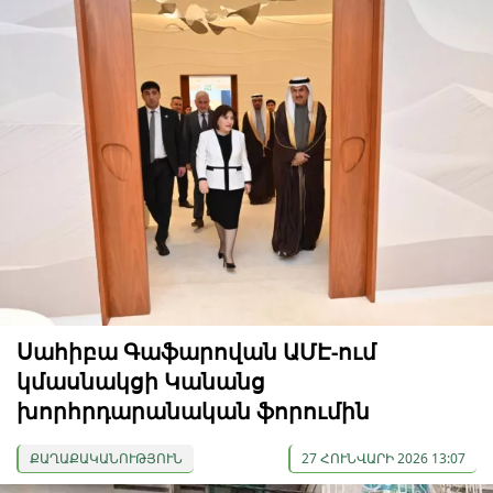
Սահիբա Գաֆարովան ԱՄԷ-ում
կմասնակցի Կանանց
խորհրդարանական ֆորումին
ՔԱՂԱՔԱԿԱՆՈՒԹՅՈՒՆ
27 ՀՈՒՆՎԱՐԻ 2026 13:07