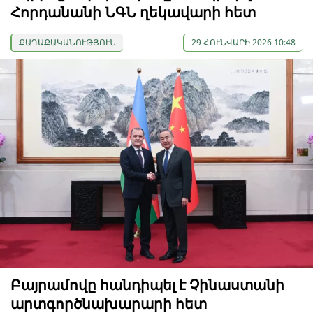
Հորդանանի ՆԳՆ ղեկավարի հետ
ՔԱՂԱՔԱԿԱՆՈՒԹՅՈՒՆ
29 ՀՈՒՆՎԱՐԻ 2026 10:48
Բայրամովը հանդիպել է Չինաստանի
արտգործնախարարի հետ