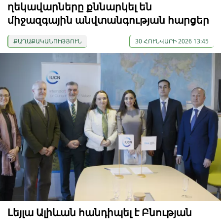
ղեկավարները քննարկել են
միջազգային անվտանգության հարցեր
ՔԱՂԱՔԱԿԱՆՈՒԹՅՈՒՆ
30 ՀՈՒՆՎԱՐԻ 2026 13:45
Լեյլա Ալիևան հանդիպել է Բնության