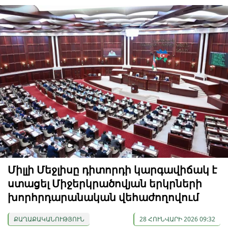
Միլլի Մեջլիսը դիտորդի կարգավիճակ է
ստացել Միջերկրածովյան երկրների
խորհրդարանական վեհաժողովում
ՔԱՂԱՔԱԿԱՆՈՒԹՅՈՒՆ
28 ՀՈՒՆՎԱՐԻ 2026 09:32