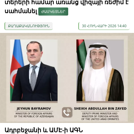
տերերի համար առանց վիզայի ռեժիմ է
սահմանել
ԺԱՄԿԵՏՆԵՐ
ՔԱՂԱՔԱԿԱՆՈՒԹՅՈՒՆ
30 ՀՈՒՆՎԱՐԻ 2026 14:40
Ադրբեջանի և ԱՄԷ-ի ԱԳՆ