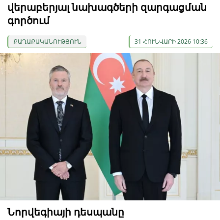
վերաբերյալ նախագծերի զարգացման
գործում
ՔԱՂԱՔԱԿԱՆՈՒԹՅՈՒՆ
31 ՀՈՒՆՎԱՐԻ 2026 10:36
Նորվեգիայի դեսպանը