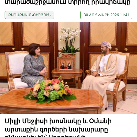
տարածաշրջանում տիրող իրավիճակը
ՔԱՂԱՔԱԿԱՆՈՒԹՅՈՒՆ
30 ՀՈՒՆՎԱՐԻ 2026 11:41
Միլլի Մեջլիսի խոսնակը և Օմանի
արտաքին գործերի նախարարը