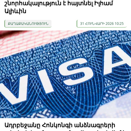
շնորհակալություն է հայտնել Իլհամ
Ալիևին
ՔԱՂԱՔԱԿԱՆՈՒԹՅՈՒՆ
31 ՀՈՒՆՎԱՐԻ 2026 10:25
Ադրբեջանը Հոնկոնգի անձնագրերի