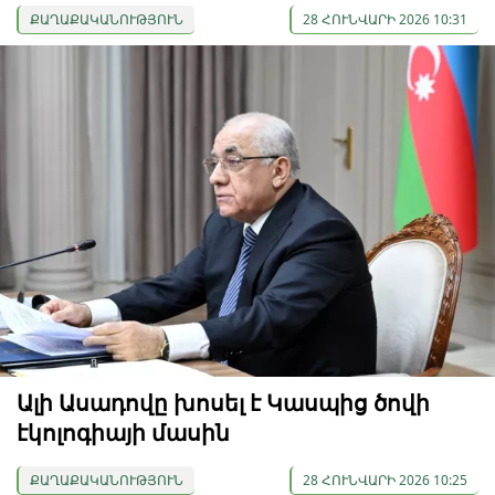
ՔԱՂԱՔԱԿԱՆՈՒԹՅՈՒՆ
28 ՀՈՒՆՎԱՐԻ 2026 10:31
Ալի Ասադովը խոսել է Կասպից ծովի
էկոլոգիայի մասին
ՔԱՂԱՔԱԿԱՆՈՒԹՅՈՒՆ
28 ՀՈՒՆՎԱՐԻ 2026 10:25