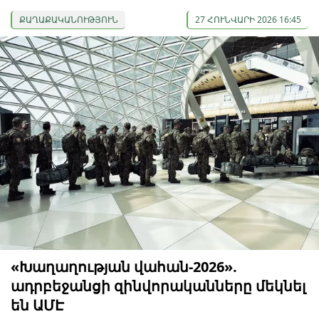
ՔԱՂԱՔԱԿԱՆՈՒԹՅՈՒՆ
27 ՀՈՒՆՎԱՐԻ 2026 16:45
«Խաղաղության վահան-2026».
ադրբեջանցի զինվորականները մեկնել
են ԱՄԷ