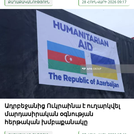
ՔԱՂԱՔԱԿԱՆՈՒԹՅՈՒՆ
28 ՀՈՒՆՎԱՐԻ 2026 09:17
Ադրբեջանից Ուկրաինա է ուղարկվել
մարդասիրական օգնության
հերթական խմբաքանակը