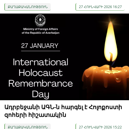
ՔԱՂԱՔԱԿԱՆՈՒԹՅՈՒՆ
27 ՀՈՒՆՎԱՐԻ 2026 16:27
Ադրբեջանի ԱԳՆ-ն հարգել է Հոլոքոստի
զոհերի հիշատակին
ՔԱՂԱՔԱԿԱՆՈՒԹՅՈՒՆ
27 ՀՈՒՆՎԱՐԻ 2026 15:22