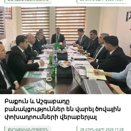
Բաքուն և Աշգաբադը
բանակցություններ են վարել ծովային
փոխադրումների վերաբերյալ
ՔԱՂԱՔԱԿԱՆՈՒԹՅՈՒՆ
28 ՀՈՒՆՎԱՐԻ 2026 11:28