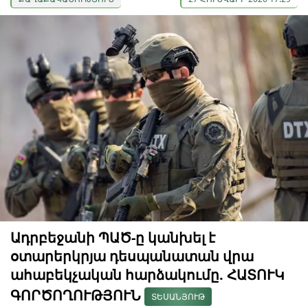
Ադրբեջանի ՊԱԾ-ը կանխել է
օտարերկրյա դեսպանատան վրա
ահաբեկչական հարձակումը. ՀԱՏՈՒԿ
ԳՈՐԾՈՂՈՒԹՅՈՒՆ
ՏԵՍԱՆՅՈՒԹ