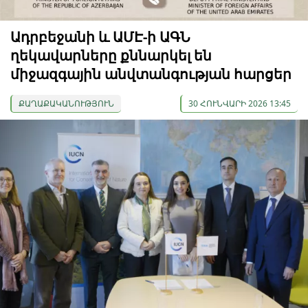
Ադրբեջանի և ԱՄԷ-ի ԱԳՆ
ղեկավարները քննարկել են
միջազգային անվտանգության հարցեր
ՔԱՂԱՔԱԿԱՆՈՒԹՅՈՒՆ
30 ՀՈՒՆՎԱՐԻ 2026 13:45