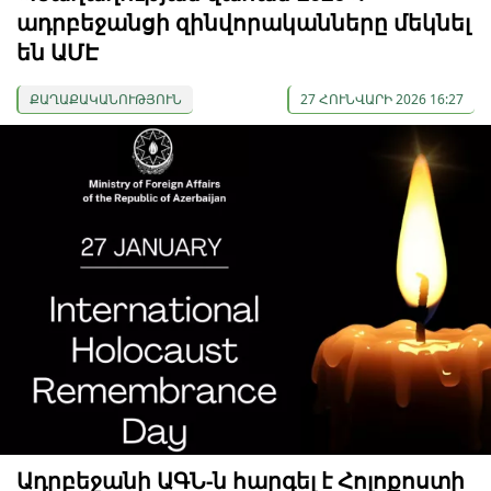
ադրբեջանցի զինվորականները մեկնել
են ԱՄԷ
ՔԱՂԱՔԱԿԱՆՈՒԹՅՈՒՆ
27 ՀՈՒՆՎԱՐԻ 2026 16:27
Ադրբեջանի ԱԳՆ-ն հարգել է Հոլոքոստի