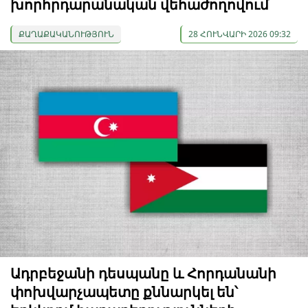
խորհրդարանական վեհաժողովում
ՔԱՂԱՔԱԿԱՆՈՒԹՅՈՒՆ
28 ՀՈՒՆՎԱՐԻ 2026 09:32
Ադրբեջանի դեսպանը և Հորդանանի
փոխվարչապետը քննարկել են՝