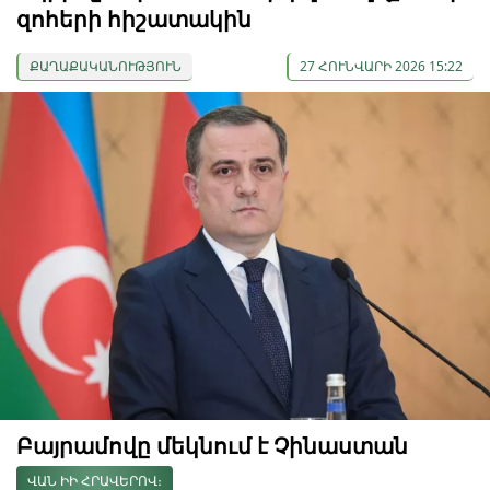
զոհերի հիշատակին
ՔԱՂԱՔԱԿԱՆՈՒԹՅՈՒՆ
27 ՀՈՒՆՎԱՐԻ 2026 15:22
Բայրամովը մեկնում է Չինաստան
ՎԱՆ ԻԻ ՀՐԱՎԵՐՈՎ։