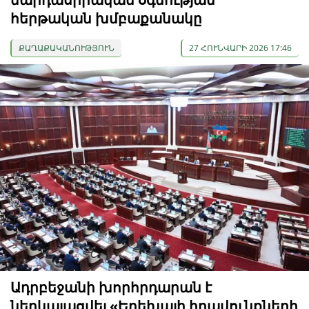
հերթական խմբաքանակը
ՔԱՂԱՔԱԿԱՆՈՒԹՅՈՒՆ
27 ՀՈՒՆՎԱՐԻ 2026 17:46
Ադրբեջանի խորհրդարան է
ներկայացվել «Երեխայի իրավունքների