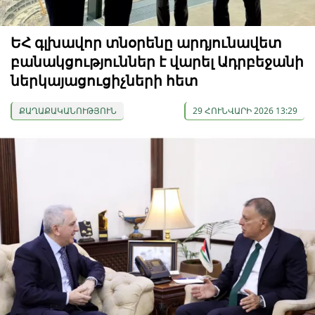
ԵՀ գլխավոր տնօրենը արդյունավետ
բանակցություններ է վարել Ադրբեջանի
ներկայացուցիչների հետ
ՔԱՂԱՔԱԿԱՆՈՒԹՅՈՒՆ
29 ՀՈՒՆՎԱՐԻ 2026 13:29