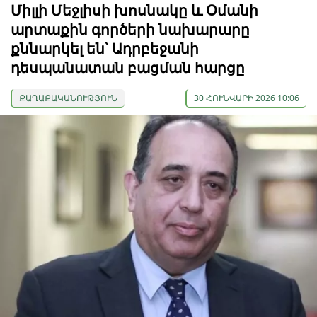
Միլլի Մեջլիսի խոսնակը և Օմանի
արտաքին գործերի նախարարը
քննարկել են՝ Ադրբեջանի
դեսպանատան բացման հարցը
ՔԱՂԱՔԱԿԱՆՈՒԹՅՈՒՆ
30 ՀՈՒՆՎԱՐԻ 2026 10:06