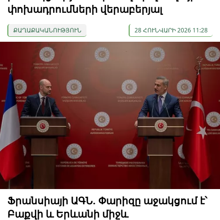
փոխադրումների վերաբերյալ
ՔԱՂԱՔԱԿԱՆՈՒԹՅՈՒՆ
28 ՀՈՒՆՎԱՐԻ 2026 11:28
Ֆրանսիայի ԱԳՆ. Փարիզը աջակցում է՝
Բաքվի և Երևանի միջև