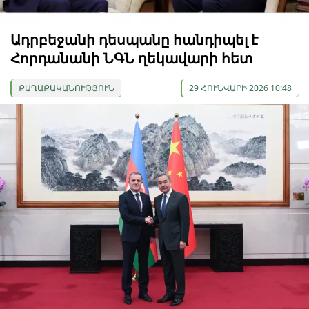
Ադրբեջանի դեսպանը հանդիպել է
Հորդանանի ՆԳՆ ղեկավարի հետ
ՔԱՂԱՔԱԿԱՆՈՒԹՅՈՒՆ
29 ՀՈՒՆՎԱՐԻ 2026 10:48