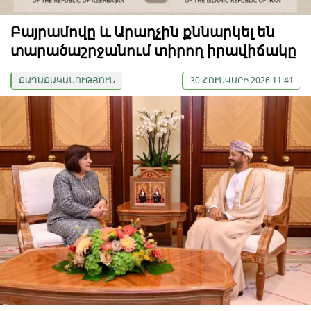
Բայրամովը և Արաղչին քննարկել են
տարածաշրջանում տիրող իրավիճակը
ՔԱՂԱՔԱԿԱՆՈՒԹՅՈՒՆ
30 ՀՈՒՆՎԱՐԻ 2026 11:41