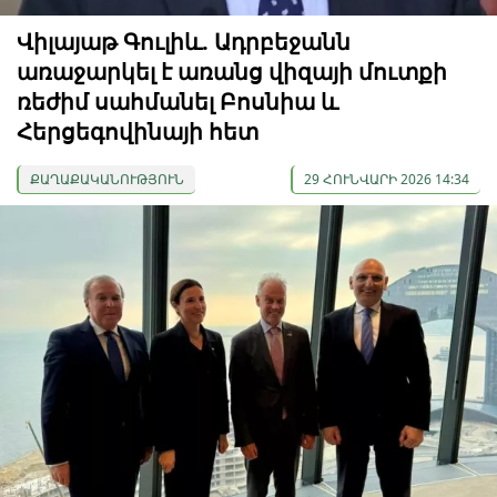
Վիլայաթ Գուլիև. Ադրբեջանն
առաջարկել է առանց վիզայի մուտքի
ռեժիմ սահմանել Բոսնիա և
Հերցեգովինայի հետ
ՔԱՂԱՔԱԿԱՆՈՒԹՅՈՒՆ
29 ՀՈՒՆՎԱՐԻ 2026 14:34