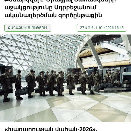
աջակցությունը Ադրբեջանում
ականազերծման գործընթացին
ՔԱՂԱՔԱԿԱՆՈՒԹՅՈՒՆ
27 ՀՈՒՆՎԱՐԻ 2026 16:45
«Խաղաղության վահան-2026».