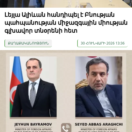
Լեյլա Ալիևան հանդիպել է Բնության
պահպանության միջազգային միության
գլխավոր տնօրենի հետ
ՔԱՂԱՔԱԿԱՆՈՒԹՅՈՒՆ
30 ՀՈՒՆՎԱՐԻ 2026 13:36