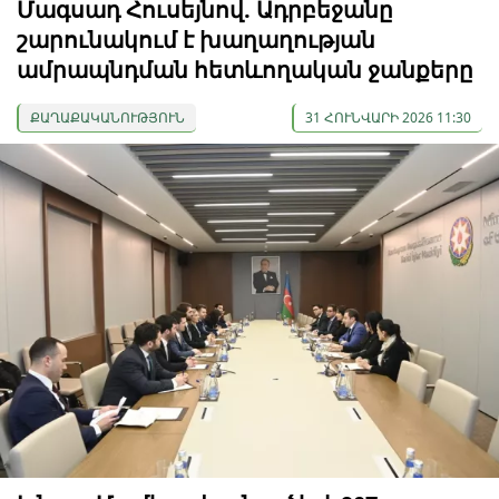
Մագսադ Հուսեյնով. Ադրբեջանը
շարունակում է խաղաղության
ամրապնդման հետևողական ջանքերը
ՔԱՂԱՔԱԿԱՆՈՒԹՅՈՒՆ
31 ՀՈՒՆՎԱՐԻ 2026 11:30