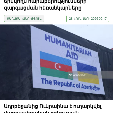
երկկողմ հարաբերությունների
զարգացման հեռանկարները
ՔԱՂԱՔԱԿԱՆՈՒԹՅՈՒՆ
28 ՀՈՒՆՎԱՐԻ 2026 09:17
Ադրբեջանից Ուկրաինա է ուղարկվել
մարդասիրական օգնության