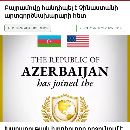
Բայրամովը հանդիպել է Չինաստանի
արտգործնախարարի հետ
ՔԱՂԱՔԱԿԱՆՈՒԹՅՈՒՆ
28 ՀՈՒՆՎԱՐԻ 2026 18:31
Խաղաղության խորհուրդը ողջունում է