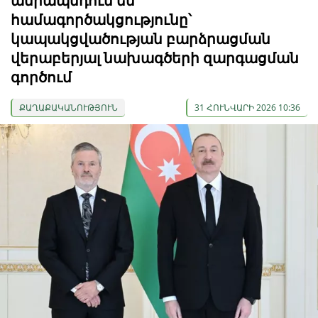
ամրապնդում են
համագործակցությունը՝
կապակցվածության բարձրացման
վերաբերյալ նախագծերի զարգացման
գործում
ՔԱՂԱՔԱԿԱՆՈՒԹՅՈՒՆ
31 ՀՈՒՆՎԱՐԻ 2026 10:36