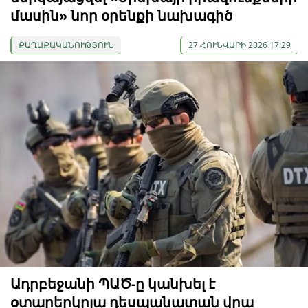
մասին» նոր օրենքի նախագիծ
ՔԱՂԱՔԱԿԱՆՈՒԹՅՈՒՆ
27 ՀՈՒՆՎԱՐԻ 2026 17:29
Ադրբեջանի ՊԱԾ-ը կանխել է
օտարերկրյա դեսպանատան վրա