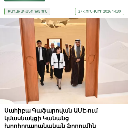
ՔԱՂԱՔԱԿԱՆՈՒԹՅՈՒՆ
27 ՀՈՒՆՎԱՐԻ 2026 14:30
Սահիբա Գաֆարովան ԱՄԷ-ում
կմասնակցի Կանանց
խորհրդարանական ֆորումին