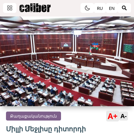
RU
EN
A+
A-
Քաղաքականություն
Միլլի Մեջլիսը դիտորդի