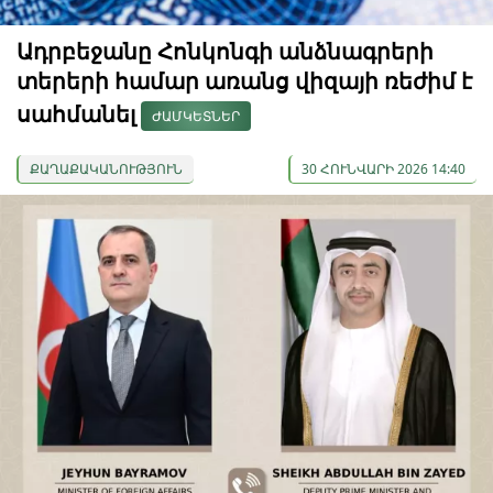
Ադրբեջանը Հոնկոնգի անձնագրերի
տերերի համար առանց վիզայի ռեժիմ է
սահմանել
ԺԱՄԿԵՏՆԵՐ
ՔԱՂԱՔԱԿԱՆՈՒԹՅՈՒՆ
30 ՀՈՒՆՎԱՐԻ 2026 14:40