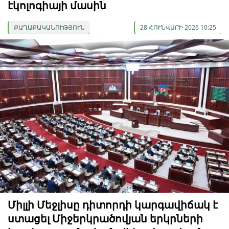
էկոլոգիայի մասին
ՔԱՂԱՔԱԿԱՆՈՒԹՅՈՒՆ
28 ՀՈՒՆՎԱՐԻ 2026 10:25
Միլլի Մեջլիսը դիտորդի կարգավիճակ է
ստացել Միջերկրածովյան երկրների