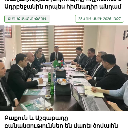
Ադրբեջանին որպես հիմնադիր անդամ
ՔԱՂԱՔԱԿԱՆՈՒԹՅՈՒՆ
28 ՀՈՒՆՎԱՐԻ 2026 13:27
Բաքուն և Աշգաբադը
բանակցություններ են վարել ծովային