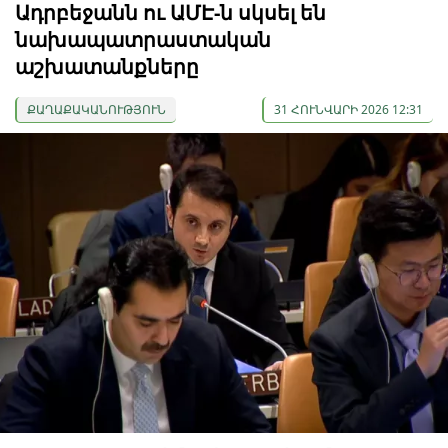
Ադրբեջանն ու ԱՄԷ-ն սկսել են
նախապատրաստական ​​
աշխատանքները
ՔԱՂԱՔԱԿԱՆՈՒԹՅՈՒՆ
31 ՀՈՒՆՎԱՐԻ 2026 12:31