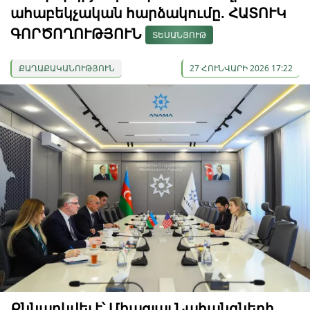
ահաբեկչական հարձակումը. ՀԱՏՈՒԿ
ԳՈՐԾՈՂՈՒԹՅՈՒՆ
ՏԵՍԱՆՅՈՒԹ
ՔԱՂԱՔԱԿԱՆՈՒԹՅՈՒՆ
27 ՀՈՒՆՎԱՐԻ 2026 17:22
Քննարկվել է՝ Միացյալ Նահանգների