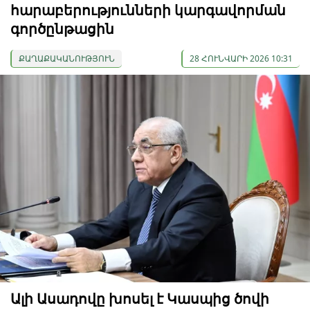
հարաբերությունների կարգավորման
գործընթացին
ՔԱՂԱՔԱԿԱՆՈՒԹՅՈՒՆ
28 ՀՈՒՆՎԱՐԻ 2026 10:31
Ալի Ասադովը խոսել է Կասպից ծովի