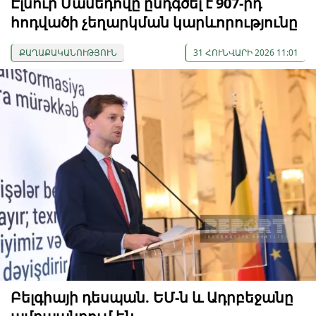
Էլնուր Մամեդովը ընդգծել է 907-րդ
հոդվածի չեղարկման կարևորությունը
ՔԱՂԱՔԱԿԱՆՈՒԹՅՈՒՆ
31 ՀՈՒՆՎԱՐԻ 2026 11:01
Բելգիայի դեսպան. ԵՄ-ն և Ադրբեջանը