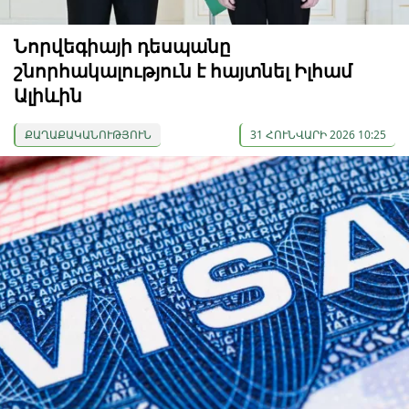
Նորվեգիայի դեսպանը
շնորհակալություն է հայտնել Իլհամ
Ալիևին
ՔԱՂԱՔԱԿԱՆՈՒԹՅՈՒՆ
31 ՀՈՒՆՎԱՐԻ 2026 10:25