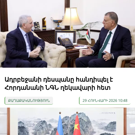
Ադրբեջանի դեսպանը հանդիպել է
Հորդանանի ՆԳՆ ղեկավարի հետ
ՔԱՂԱՔԱԿԱՆՈՒԹՅՈՒՆ
29 ՀՈՒՆՎԱՐԻ 2026 10:48