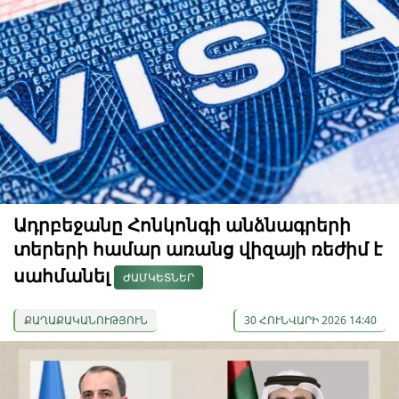
Ադրբեջանը Հոնկոնգի անձնագրերի
տերերի համար առանց վիզայի ռեժիմ է
սահմանել
ԺԱՄԿԵՏՆԵՐ
ՔԱՂԱՔԱԿԱՆՈՒԹՅՈՒՆ
30 ՀՈՒՆՎԱՐԻ 2026 14:40