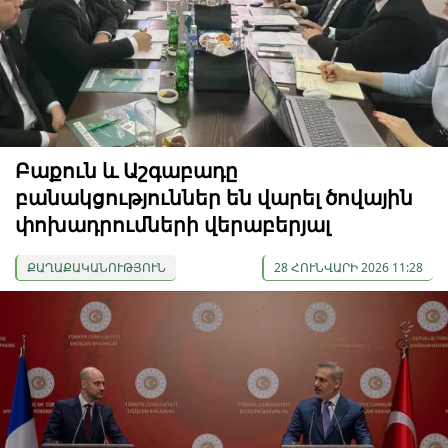
Բաքուն և Աշգաբադը
բանակցություններ են վարել ծովային
փոխադրումների վերաբերյալ
ՔԱՂԱՔԱԿԱՆՈՒԹՅՈՒՆ
28 ՀՈՒՆՎԱՐԻ 2026 11:28