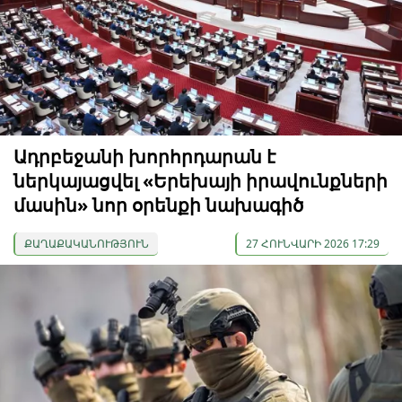
Ադրբեջանի խորհրդարան է
ներկայացվել «Երեխայի իրավունքների
մասին» նոր օրենքի նախագիծ
ՔԱՂԱՔԱԿԱՆՈՒԹՅՈՒՆ
27 ՀՈՒՆՎԱՐԻ 2026 17:29