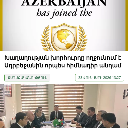
Խաղաղության խորհուրդը ողջունում է
Ադրբեջանին որպես հիմնադիր անդամ
ՔԱՂԱՔԱԿԱՆՈՒԹՅՈՒՆ
28 ՀՈՒՆՎԱՐԻ 2026 13:27