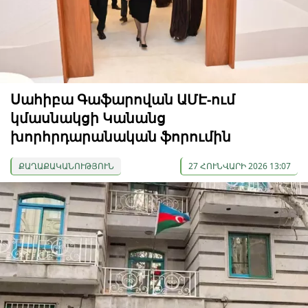
Սահիբա Գաֆարովան ԱՄԷ-ում
կմասնակցի Կանանց
խորհրդարանական ֆորումին
ՔԱՂԱՔԱԿԱՆՈՒԹՅՈՒՆ
27 ՀՈՒՆՎԱՐԻ 2026 13:07