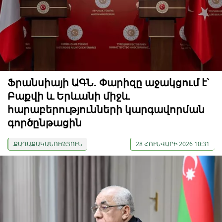
Ֆրանսիայի ԱԳՆ. Փարիզը աջակցում է՝
Բաքվի և Երևանի միջև
հարաբերությունների կարգավորման
գործընթացին
ՔԱՂԱՔԱԿԱՆՈՒԹՅՈՒՆ
28 ՀՈՒՆՎԱՐԻ 2026 10:31