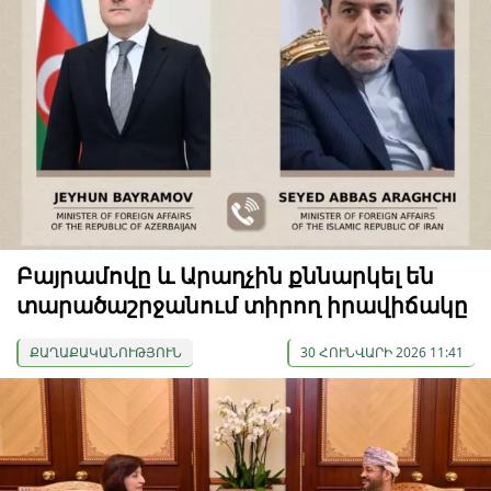
Բայրամովը և Արաղչին քննարկել են
տարածաշրջանում տիրող իրավիճակը
ՔԱՂԱՔԱԿԱՆՈՒԹՅՈՒՆ
30 ՀՈՒՆՎԱՐԻ 2026 11:41