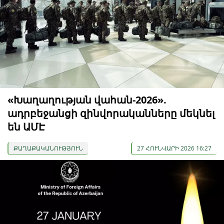
«Խաղաղության վահան-2026».
ադրբեջանցի զինվորականները մեկնել
են ԱՄԷ
ՔԱՂԱՔԱԿԱՆՈՒԹՅՈՒՆ
27 ՀՈՒՆՎԱՐԻ 2026 16:27