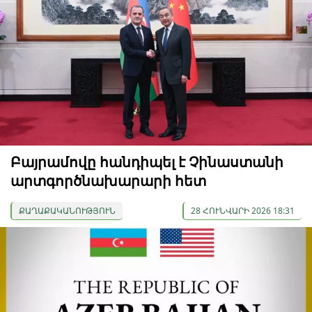
Բայրամովը հանդիպել է Չինաստանի
արտգործնախարարի հետ
ՔԱՂԱՔԱԿԱՆՈՒԹՅՈՒՆ
28 ՀՈՒՆՎԱՐԻ 2026 18:31