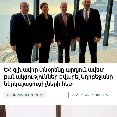
ԵՀ գլխավոր տնօրենը արդյունավետ
բանակցություններ է վարել Ադրբեջանի
ներկայացուցիչների հետ
ՔԱՂԱՔԱԿԱՆՈՒԹՅՈՒՆ
29 ՀՈՒՆՎԱՐԻ 2026 13:29