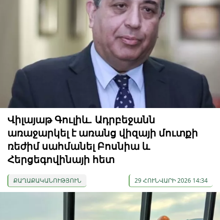
Վիլայաթ Գուլիև. Ադրբեջանն
առաջարկել է առանց վիզայի մուտքի
ռեժիմ սահմանել Բոսնիա և
Հերցեգովինայի հետ
ՔԱՂԱՔԱԿԱՆՈՒԹՅՈՒՆ
29 ՀՈՒՆՎԱՐԻ 2026 14:34