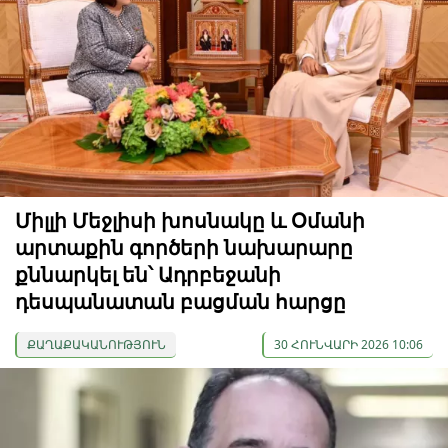
Միլլի Մեջլիսի խոսնակը և Օմանի
արտաքին գործերի նախարարը
քննարկել են՝ Ադրբեջանի
դեսպանատան բացման հարցը
ՔԱՂԱՔԱԿԱՆՈՒԹՅՈՒՆ
30 ՀՈՒՆՎԱՐԻ 2026 10:06