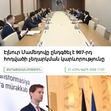
Էլնուր Մամեդովը ընդգծել է 907-րդ
հոդվածի չեղարկման կարևորությունը
ՔԱՂԱՔԱԿԱՆՈՒԹՅՈՒՆ
31 ՀՈՒՆՎԱՐԻ 2026 11:01