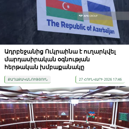
Ադրբեջանից Ուկրաինա է ուղարկվել
մարդասիրական օգնության
հերթական խմբաքանակը
ՔԱՂԱՔԱԿԱՆՈՒԹՅՈՒՆ
27 ՀՈՒՆՎԱՐԻ 2026 17:46