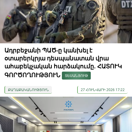
Ադրբեջանի ՊԱԾ-ը կանխել է
օտարերկրյա դեսպանատան վրա
ահաբեկչական հարձակումը. ՀԱՏՈՒԿ
ԳՈՐԾՈՂՈՒԹՅՈՒՆ
ՏԵՍԱՆՅՈՒԹ
ՔԱՂԱՔԱԿԱՆՈՒԹՅՈՒՆ
27 ՀՈՒՆՎԱՐԻ 2026 17:22