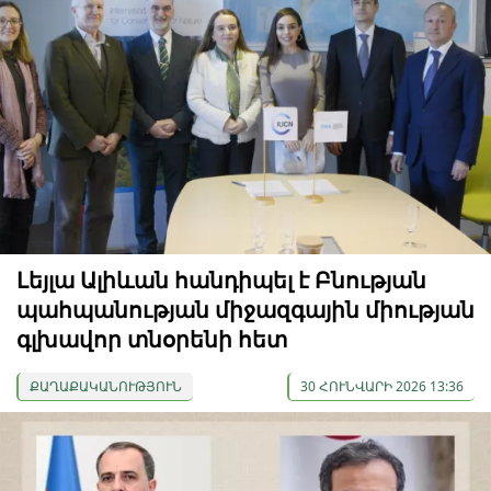
Լեյլա Ալիևան հանդիպել է Բնության
պահպանության միջազգային միության
գլխավոր տնօրենի հետ
ՔԱՂԱՔԱԿԱՆՈՒԹՅՈՒՆ
30 ՀՈՒՆՎԱՐԻ 2026 13:36