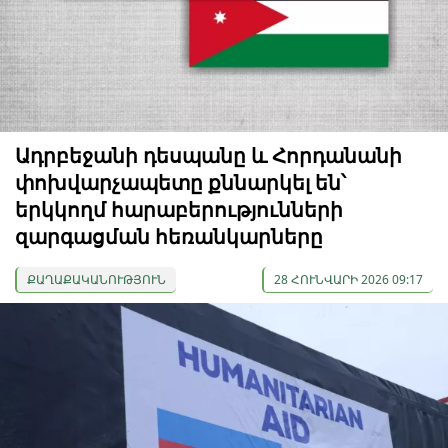
Ադրբեջանի դեսպանը և Հորդանանի
փոխվարչապետը քննարկել են՝
երկկողմ հարաբերությունների
զարգացման հեռանկարները
ՔԱՂԱՔԱԿԱՆՈՒԹՅՈՒՆ
28 ՀՈՒՆՎԱՐԻ 2026 09:17