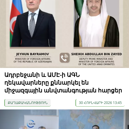
Ադրբեջանի և ԱՄԷ-ի ԱԳՆ
ղեկավարները քննարկել են
միջազգային անվտանգության հարցեր
ՔԱՂԱՔԱԿԱՆՈՒԹՅՈՒՆ
30 ՀՈՒՆՎԱՐԻ 2026 13:45