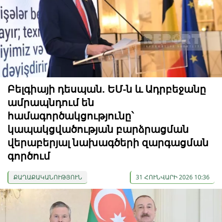
Բելգիայի դեսպան. ԵՄ-ն և Ադրբեջանը
ամրապնդում են
համագործակցությունը՝
կապակցվածության բարձրացման
վերաբերյալ նախագծերի զարգացման
գործում
ՔԱՂԱՔԱԿԱՆՈՒԹՅՈՒՆ
31 ՀՈՒՆՎԱՐԻ 2026 10:36