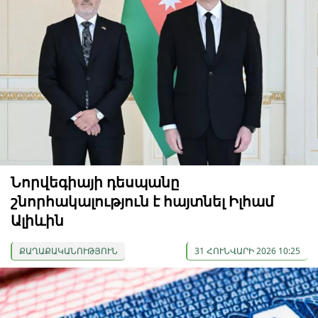
Նորվեգիայի դեսպանը
շնորհակալություն է հայտնել Իլհամ
Ալիևին
ՔԱՂԱՔԱԿԱՆՈՒԹՅՈՒՆ
31 ՀՈՒՆՎԱՐԻ 2026 10:25