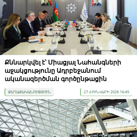
Քննարկվել է՝ Միացյալ Նահանգների
աջակցությունը Ադրբեջանում
ականազերծման գործընթացին
ՔԱՂԱՔԱԿԱՆՈՒԹՅՈՒՆ
27 ՀՈՒՆՎԱՐԻ 2026 16:45