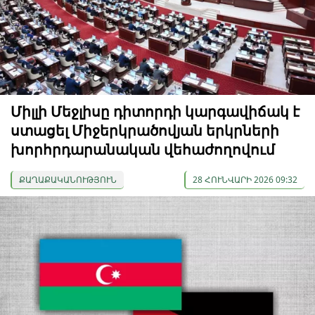
Միլլի Մեջլիսը դիտորդի կարգավիճակ է
ստացել Միջերկրածովյան երկրների
խորհրդարանական վեհաժողովում
ՔԱՂԱՔԱԿԱՆՈՒԹՅՈՒՆ
28 ՀՈՒՆՎԱՐԻ 2026 09:32