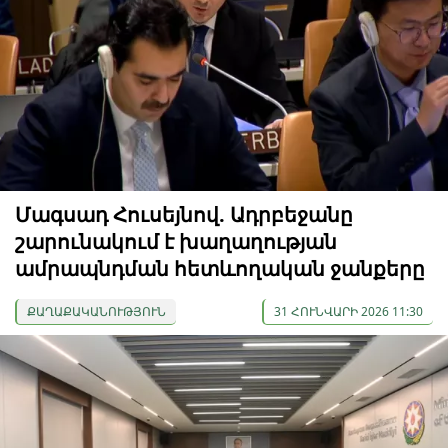
Մագսադ Հուսեյնով. Ադրբեջանը
շարունակում է խաղաղության
ամրապնդման հետևողական ջանքերը
ՔԱՂԱՔԱԿԱՆՈՒԹՅՈՒՆ
31 ՀՈՒՆՎԱՐԻ 2026 11:30