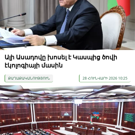
Ալի Ասադովը խոսել է Կասպից ծովի
էկոլոգիայի մասին
ՔԱՂԱՔԱԿԱՆՈՒԹՅՈՒՆ
28 ՀՈՒՆՎԱՐԻ 2026 10:25