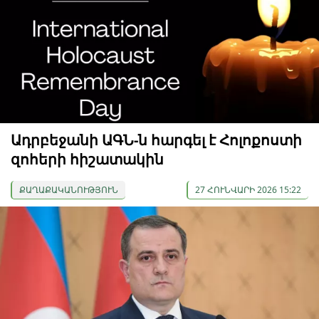
Ադրբեջանի ԱԳՆ-ն հարգել է Հոլոքոստի
զոհերի հիշատակին
ՔԱՂԱՔԱԿԱՆՈՒԹՅՈՒՆ
27 ՀՈՒՆՎԱՐԻ 2026 15:22