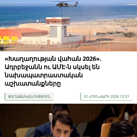
«Խաղաղության վահան 2026».
Ադրբեջանն ու ԱՄԷ-ն սկսել են
նախապատրաստական ​​
աշխատանքները
ՔԱՂԱՔԱԿԱՆՈՒԹՅՈՒՆ
31 ՀՈՒՆՎԱՐԻ 2026 12:31