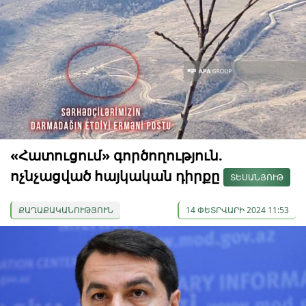
«Հատուցում» գործողություն.
ոչնչացված հայկական դիրքը
ՏԵՍԱՆՅՈՒԹ
ՔԱՂԱՔԱԿԱՆՈՒԹՅՈՒՆ
14 ՓԵՏՐՎԱՐԻ 2024 11:53