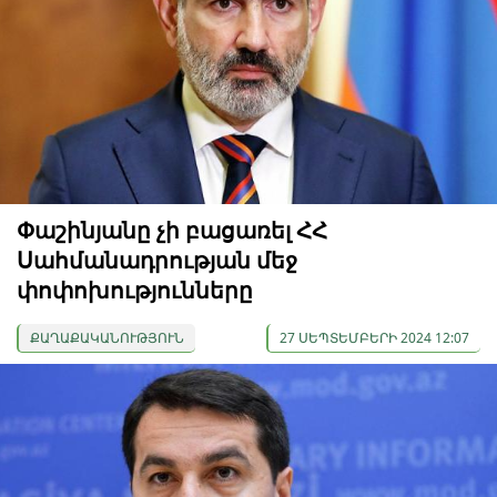
Փաշինյանը չի բացառել ՀՀ
Սահմանադրության մեջ
փոփոխությունները
ՔԱՂԱՔԱԿԱՆՈՒԹՅՈՒՆ
27 ՍԵՊՏԵՄԲԵՐԻ 2024 12:07