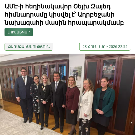
ԱՄԷ-ի հեղինակավոր Շեյխ Զայեդ
հիմնադրամը կիսվել է՝ Ադրբեջանի
նախագահի մասին հրապարակմամբ
ԼՈՒՍԱՆԿԱՐ
ՔԱՂԱՔԱԿԱՆՈՒԹՅՈՒՆ
23 ՀՈՒՆՎԱՐԻ 2026 22:54