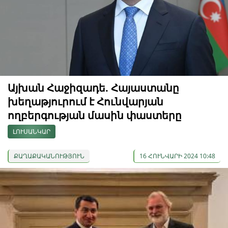
Այխան Հաջիզադե. Հայաստանը
խեղաթյուրում է Հունվարյան
ողբերգության մասին փաստերը
ԼՈՒՍԱՆԿԱՐ
ՔԱՂԱՔԱԿԱՆՈՒԹՅՈՒՆ
16 ՀՈՒՆՎԱՐԻ 2024 10:48