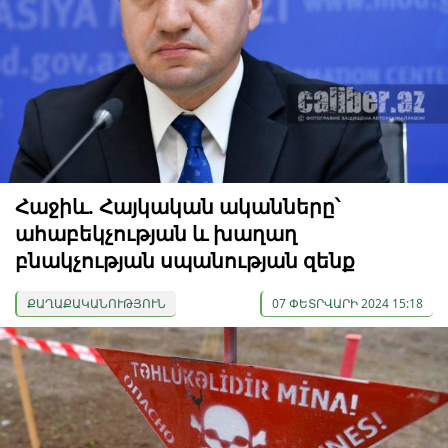
Հաջիև. Հայկական ականները՝
ահաբեկչության և խաղաղ
բնակչության սպանության զենք
ՔԱՂԱՔԱԿԱՆՈՒԹՅՈՒՆ
07 ՓԵՏՐՎԱՐԻ 2024 15:18