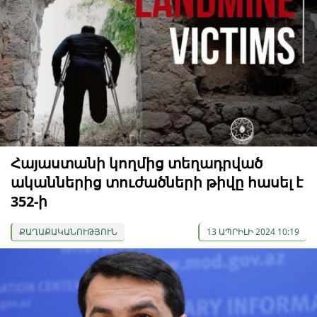
Հայաստանի կողմից տեղադրված
ականներից տուժածների թիվը հասել է
352-ի
ՔԱՂԱՔԱԿԱՆՈՒԹՅՈՒՆ
13 ԱՊՐԻԼԻ 2024 10:19