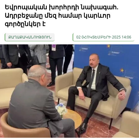
Եվրոպական խորհրդի նախագահ.
Ադրբեջանը մեզ համար կարևոր
գործընկեր է
ՔԱՂԱՔԱԿԱՆՈՒԹՅՈՒՆ
02 0ՀՈԿՏԵՄԲԵՐԻ 2025 14:06