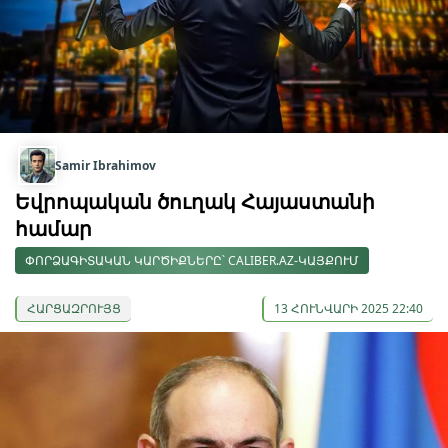
Samir Ibrahimov
Եվրոպական ծուղակ Հայաստանի
համար
ՓՈՐՁԱԳԻՏԱԿԱՆ ԿԱՐԾԻՔՆԵՐԸ՝ CALIBER.AZ-ԿԱՅՔՈՒՄ
ՀԱՐՑԱԶՐՈՒՅՑ
13 ՀՈՒՆՎԱՐԻ 2025 22:40