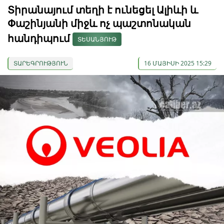
Տիրանայում տեղի է ունեցել Ալիևի և
Փաշինյանի միջև ոչ պաշտոնական
հանդիպում
ՏԵՍԱՆՅՈՒԹ
ՏԱՐԵԳՐՈՒԹՅՈՒՆ
16 ՄԱՅԻՍԻ 2025 15:29