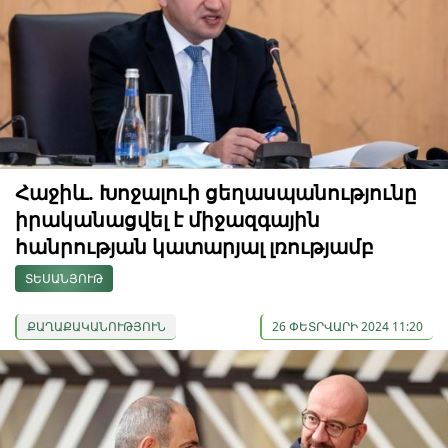
Հաջիև. Խոջալուի ցեղասպանությունը
իրականացվել է միջազգային
հանրության կատարյալ լռությամբ
ՏԵՍԱՆՅՈՒԹ
ՔԱՂԱՔԱԿԱՆՈՒԹՅՈՒՆ
26 ՓԵՏՐՎԱՐԻ 2024 11:20