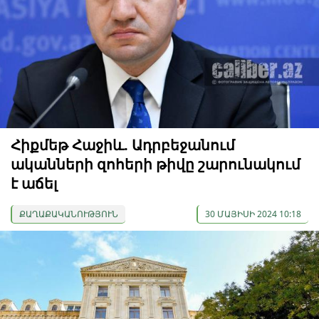
Հիքմեթ Հաջիև. Ադրբեջանում
ականների զոհերի թիվը շարունակում
է աճել
ՔԱՂԱՔԱԿԱՆՈՒԹՅՈՒՆ
30 ՄԱՅԻՍԻ 2024 10:18