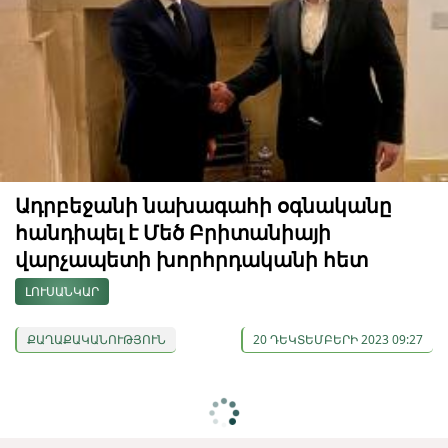
Ադրբեջանի նախագահի օգնականը
հանդիպել է Մեծ Բրիտանիայի
վարչապետի խորհրդականի հետ
ԼՈՒՍԱՆԿԱՐ
ՔԱՂԱՔԱԿԱՆՈՒԹՅՈՒՆ
20 ԴԵԿՏԵՄԲԵՐԻ 2023 09:27