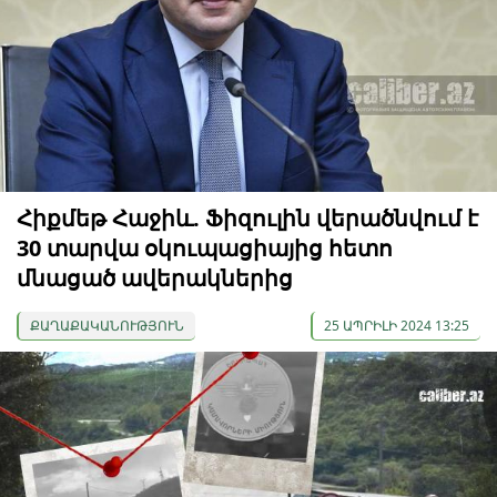
Հիքմեթ Հաջիև. Ֆիզուլին վերածնվում է
30 տարվա օկուպացիայից հետո
մնացած ավերակներից
ՔԱՂԱՔԱԿԱՆՈՒԹՅՈՒՆ
25 ԱՊՐԻԼԻ 2024 13:25