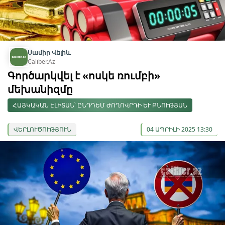
Սամիր Վելիև
Caliber.Az
Գործարկվել է «ոսկե ռումբի»
մեխանիզմը
ՀԱՅԿԱԿԱՆ ԷԼԻՏԱՆ՝ ԸՆԴԴԵՄ ԺՈՂՈՎՐԴԻ ԵՒ ԲՆՈՒԹՅԱՆ
ՎԵՐԼՈՒԾՈՒԹՅՈՒՆ
04 ԱՊՐԻԼԻ 2025 13:30