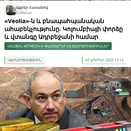
Աքբեր Հասանով
Caliber.az
«Veolia»-ն և բնապահպանական
ահաբեկչությունը. Կոլումբիայի փորձը
և վտանգը Ադրբեջանի համար
«GLOBAL WITNESS»-Ի ՓԱՍՏԵՐ ԵՒ ՀԵՏԱԶՈՏՈՒԹՅՈՒՆՆԵՐ
ՎԵՐԼՈՒԾՈՒԹՅՈՒՆ
07 ԱՊՐԻԼԻ 2025 17:12