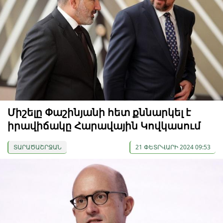
Միշելը Փաշինյանի հետ քննարկել է
իրավիճակը Հարավային Կովկասում
ՏԱՐԱԾԱՇՐՋԱՆ
21 ՓԵՏՐՎԱՐԻ 2024 09:53