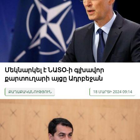
Մեկնարկել է ՆԱՏՕ-ի գլխավոր
քարտուղարի այցը Ադրբեջան
ՔԱՂԱՔԱԿԱՆՈՒԹՅՈՒՆ
18 ՄԱՐՏԻ 2024 09:14