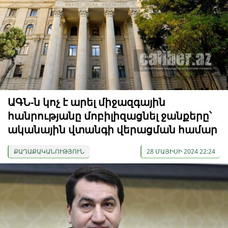
ԱԳՆ-ն կոչ է արել միջազգային
հանրությանը մոբիլիզացնել ջանքերը՝
ականային վտանգի վերացման համար
ՔԱՂԱՔԱԿԱՆՈՒԹՅՈՒՆ
28 ՄԱՅԻՍԻ 2024 22:24