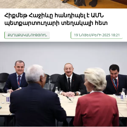
Հիքմեթ Հաջիևը հանդիպել է ԱՄՆ
պետքարտուղարի տեղակալի հետ
ՔԱՂԱՔԱԿԱՆՈՒԹՅՈՒՆ
19 ՆՈՅԵՄԲԵՐԻ 2025 18:21