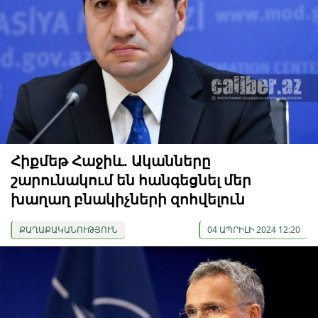
Հիքմեթ Հաջիև. Ականները
շարունակում են հանգեցնել մեր
խաղաղ բնակիչների զոհվելուն
ՔԱՂԱՔԱԿԱՆՈՒԹՅՈՒՆ
04 ԱՊՐԻԼԻ 2024 12:20