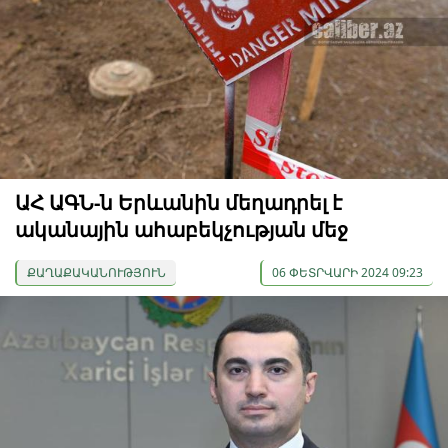
ԱՀ ԱԳՆ-ն Երևանին մեղադրել է
ականային ահաբեկչության մեջ
ՔԱՂԱՔԱԿԱՆՈՒԹՅՈՒՆ
06 ՓԵՏՐՎԱՐԻ 2024 09:23