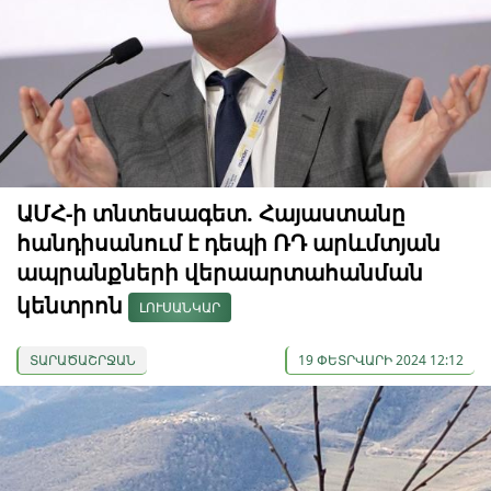
ԱՄՀ-ի տնտեսագետ. Հայաստանը
հանդիսանում է դեպի ՌԴ արևմտյան
ապրանքների վերաարտահանման
կենտրոն
ԼՈՒՍԱՆԿԱՐ
ՏԱՐԱԾԱՇՐՋԱՆ
19 ՓԵՏՐՎԱՐԻ 2024 12:12