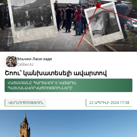
Эльчин Ласи-заде
Caliber.Az
Շոու՝ կանխատեսելի ավարտով
ՀԱՅԱՍՏԱՆԸ ՊԱՐՏԱՎՈՐ Է ԿԱՏԱՐԵԼ
ՊԱՅՄԱՆԱՎՈՐՎԱԾՈՒԹՅՈՒՆՆԵՐԸ
ՎԵՐԼՈՒԾՈՒԹՅՈՒՆ
22 ԱՊՐԻԼԻ 2024 17:38