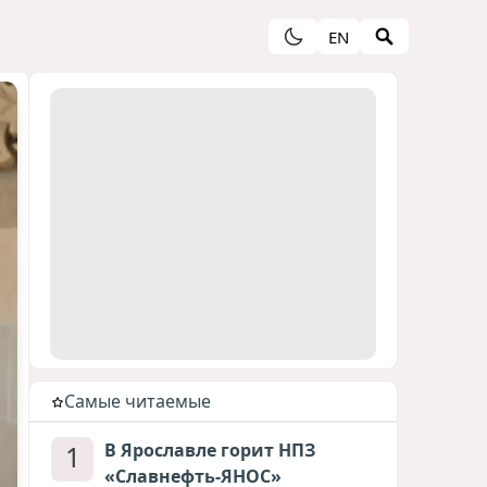
EN
Cамые читаемые
1
В Ярославле горит НПЗ
«Славнефть-ЯНОС»