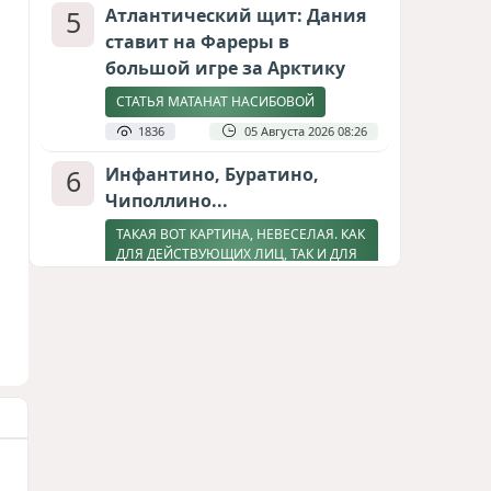
5
Атлантический щит: Дания
ставит на Фареры в
большой игре за Арктику
СТАТЬЯ МАТАНАТ НАСИБОВОЙ
1836
05 Августа 2026 08:26
6
Инфантино, Буратино,
Чиполлино...
ТАКАЯ ВОТ КАРТИНА, НЕВЕСЕЛАЯ. КАК
ДЛЯ ДЕЙСТВУЮЩИХ ЛИЦ, ТАК И ДЛЯ
ЗРИТЕЛЕЙ
1635
05 Августа 2026 10:15
7
Зять главкома ВКС РФ погиб
при взрыве у ресторана в
Москве
ВИДЕО / ФОТО
1306
05 Августа 2026 16:31
8
Тень биткоина над Грузией: