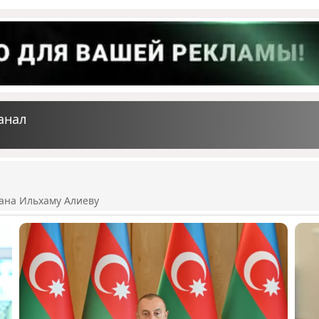
анал
ана Ильхаму Алиеву