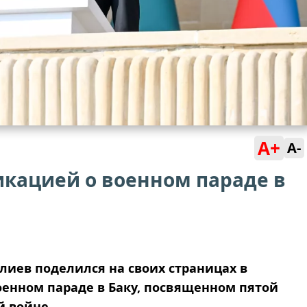
A+
A-
икацией о военном параде в
иев поделился на своих страницах в
оенном параде в Баку, посвященном пятой
й войне.