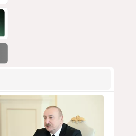
блэкауты и проблемы
майнинга
СТАТЬЯ ВЛАДИМИРА ЦХВЕДИАНИ
1153
05 Августа 2026 17:46
9
Можно ли предсказать
конец войны переходного
периода?
УКРАИНСКИЕ ЭКСПЕРТЫ О ДЕДЛАЙНЕ
ЗЕЛЕНСКОГО НА МИР
1050
05 Августа 2026 19:49
10
Америка сворачивает
флаги: Вашингтон
сокращает свою
дипломатическую сеть
СТАТЬЯ МАТАНАТ НАСИБОВОЙ
1008
06 Августа 2026 10:21