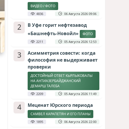
ВИДЕО / ФОТО
4836
06 Августа 2026 09:06
2
В Уфе горит нефтезавод
«Башнефть-Новойл»
ФОТО
2211
05 Августа 2026 12:53
3
Асимметрия совести: когда
философия не выдерживает
проверки
ДОСТОЙНЫЙ ОТВЕТ КЫРЛЫКОВАЛЫ
НА АНТИАЗЕРБАЙДЖАНСКИЙ
ДЕМАРШ ТАЛЕБА
2209
05 Августа 2026 11:49
4
Меценат Юрского периода
САМВЕЛ КАРАПЕТЯН И ЕГО ПЛАНЫ
1895
06 Августа 2026 22:00