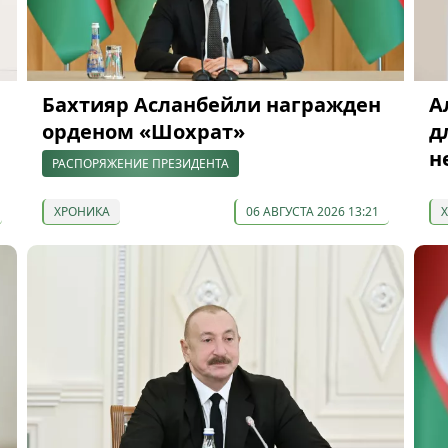
Бахтияр Асланбейли награжден
А
орденом «Шохрат»
д
н
РАСПОРЯЖЕНИЕ ПРЕЗИДЕНТА
ХРОНИКА
06 АВГУСТА 2026 13:21