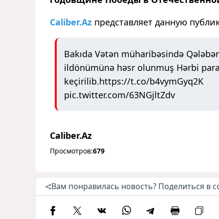
Caliber.Az
представляет данную публи
Bakıda Vətən müharibəsində Qələbən
ildönümünə həsr olunmuş Hərbi par
keçirilib.
https://t.co/b4vymGyq2K
pic.twitter.com/63NGjltZdv
Caliber.Az
Просмотров:
679
Вам понравилась новость? Поделиться в с