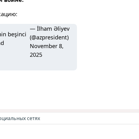
кацию:
— İlham Əliyev
in beşinci
(@azpresident)
ad
November 8,
2025
оциальных сетях