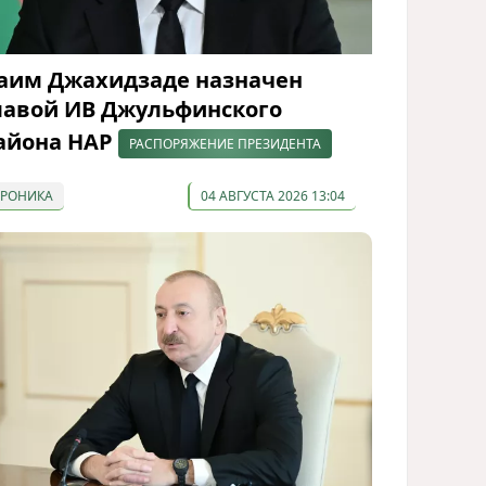
аим Джахидзаде назначен
лавой ИВ Джульфинского
айона НАР
РАСПОРЯЖЕНИЕ ПРЕЗИДЕНТА
ХРОНИКА
04 АВГУСТА 2026 13:04