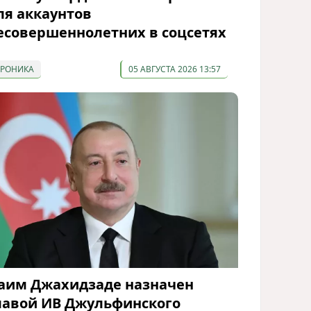
ля аккаунтов
есовершеннолетних в соцсетях
ХРОНИКА
05 АВГУСТА 2026 13:57
аим Джахидзаде назначен
лавой ИВ Джульфинского