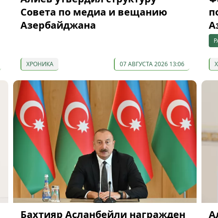
Совета по медиа и вещанию
п
Азербайджана
А
Р
ХРОНИКА
07 АВГУСТА 2026 13:06
Бахтияр Асланбейли награжден
А