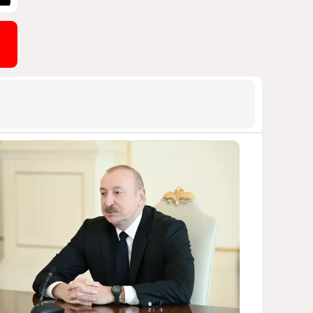
СТАТЬЯ МАТАНАТ НАСИБОВОЙ
1773
05 Августа 2026 08:26
9
Европарламент без маски
АРМЯНСКОЕ ЛОББИ, РОССИЙСКИЙ
СЛЕД И КРИЗИС ЕВРОПЕЙСКОЙ
МОРАЛИ
1725
04 Августа 2026 14:14
10
Инфантино, Буратино,
Чиполлино...
ТАКАЯ ВОТ КАРТИНА, НЕВЕСЕЛАЯ. КАК
ДЛЯ ДЕЙСТВУЮЩИХ ЛИЦ, ТАК И ДЛЯ
ЗРИТЕЛЕЙ
1451
05 Августа 2026 10:15