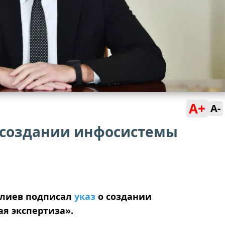
A+
A-
о создании инфосистемы
Алиев подписал
указ
о создании
я экспертиза».