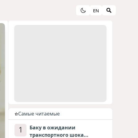
EN
Cамые читаемые
1
Баку в ожидании
транспортного шока...