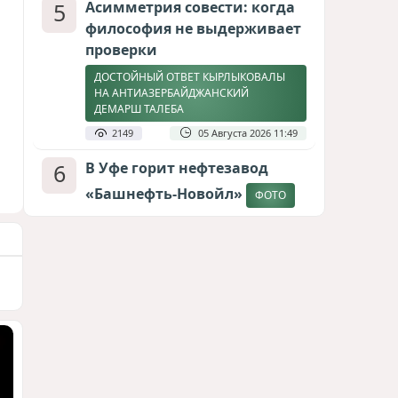
5
Асимметрия совести: когда
философия не выдерживает
проверки
ДОСТОЙНЫЙ ОТВЕТ КЫРЛЫКОВАЛЫ
НА АНТИАЗЕРБАЙДЖАНСКИЙ
ДЕМАРШ ТАЛЕБА
2149
05 Августа 2026 11:49
6
В Уфе горит нефтезавод
«Башнефть-Новойл»
ФОТО
2123
05 Августа 2026 12:53
7
Меценат Юрского периода
САМВЕЛ КАРАПЕТЯН И ЕГО ПЛАНЫ
1825
06 Августа 2026 22:00
8
Атлантический щит: Дания
ставит на Фареры в
большой игре за Арктику