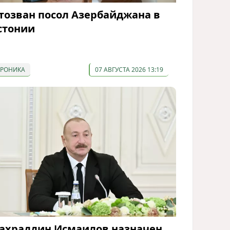
тозван посол Азербайджана в
стонии
ХРОНИКА
07 АВГУСТА 2026 13:19
ахраддин Исмаилов назначен