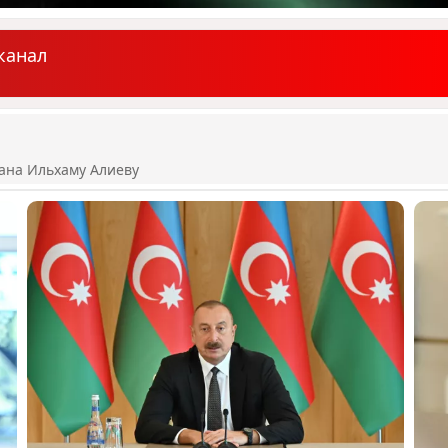
канал
ана Ильхаму Алиеву