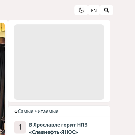
EN
Cамые читаемые
1
В Ярославле горит НПЗ
«Славнефть-ЯНОС»