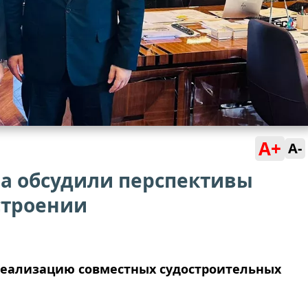
A+
A-
а обсудили перспективы
строении
реализацию совместных судостроительных