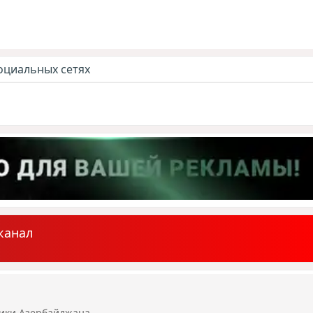
оциальных сетях
канал
ики Азербайджана