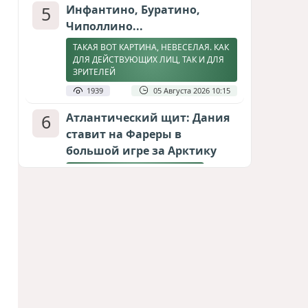
5
Инфантино, Буратино,
Чиполлино...
ТАКАЯ ВОТ КАРТИНА, НЕВЕСЕЛАЯ. КАК
ДЛЯ ДЕЙСТВУЮЩИХ ЛИЦ, ТАК И ДЛЯ
ЗРИТЕЛЕЙ
1939
05 Августа 2026 10:15
6
Атлантический щит: Дания
ставит на Фареры в
большой игре за Арктику
СТАТЬЯ МАТАНАТ НАСИБОВОЙ
1899
05 Августа 2026 08:26
7
Горит Сызранский НПЗ
ВИДЕО / ФОТО
1595
08 Августа 2026 09:02
8
Зять главкома ВКС РФ погиб
при взрыве у ресторана в