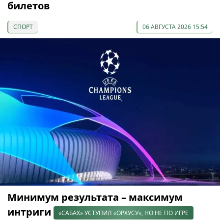
билетов
СПОРТ
06 АВГУСТА 2026 15:54
Минимум результата – максимум
интриги
«САБАХ» УСТУПИЛ «ОРХУСУ», НО НЕ ПО ИГРЕ