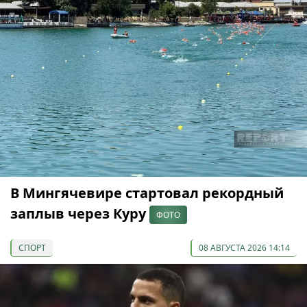
В Мингячевире стартовал рекордный
заплыв через Куру
ФОТО
СПОРТ
08 АВГУСТА 2026 14:14