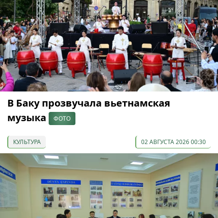
В Баку прозвучала вьетнамская
музыка
ФОТО
КУЛЬТУРА
02 АВГУСТА 2026 00:30