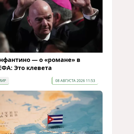
нфантино — о «романе» в
ЕФА: Это клевета
МИР
08 АВГУСТА 2026 11:53