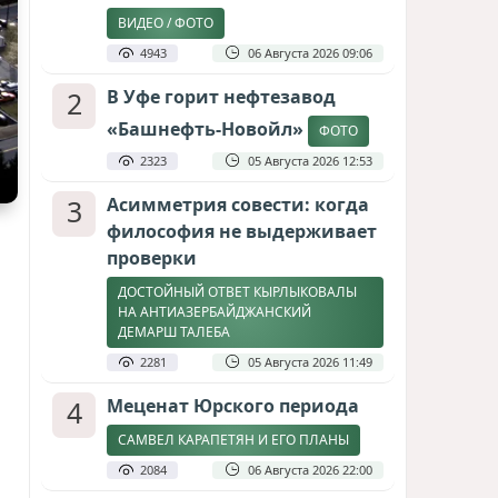
ВИДЕО / ФОТО
4943
06 Августа 2026 09:06
2
В Уфе горит нефтезавод
«Башнефть-Новойл»
ФОТО
2323
05 Августа 2026 12:53
3
Асимметрия совести: когда
философия не выдерживает
проверки
ДОСТОЙНЫЙ ОТВЕТ КЫРЛЫКОВАЛЫ
НА АНТИАЗЕРБАЙДЖАНСКИЙ
ДЕМАРШ ТАЛЕБА
2281
05 Августа 2026 11:49
4
Меценат Юрского периода
САМВЕЛ КАРАПЕТЯН И ЕГО ПЛАНЫ
2084
06 Августа 2026 22:00