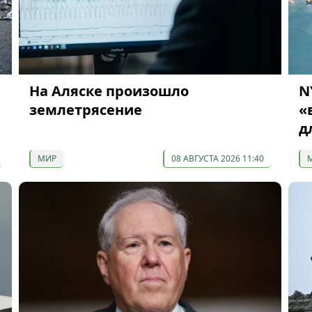
На Аляске произошло
N
землетрясение
«
д
МИР
08 АВГУСТА 2026 11:40