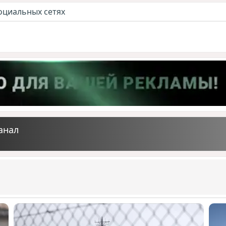
оциальных сетях
анал