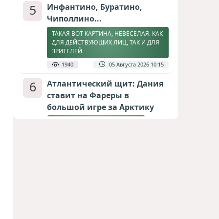
5
Инфантино, Буратино,
Чиполлино...
ТАКАЯ ВОТ КАРТИНА, НЕВЕСЕЛАЯ. КАК
ДЛЯ ДЕЙСТВУЮЩИХ ЛИЦ, ТАК И ДЛЯ
ЗРИТЕЛЕЙ
1940
05 Августа 2026 10:15
6
Атлантический щит: Дания
ставит на Фареры в
большой игре за Арктику
СТАТЬЯ МАТАНАТ НАСИБОВОЙ
1899
05 Августа 2026 08:26
7
Горит Сызранский НПЗ
ВИДЕО / ФОТО
1609
08 Августа 2026 09:02
8
Зять главкома ВКС РФ погиб
при взрыве у ресторана в