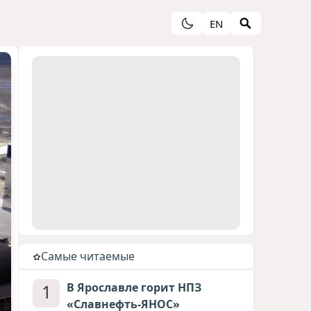
EN
Cамые читаемые
1
В Ярославле горит НПЗ
«Славнефть-ЯНОС»