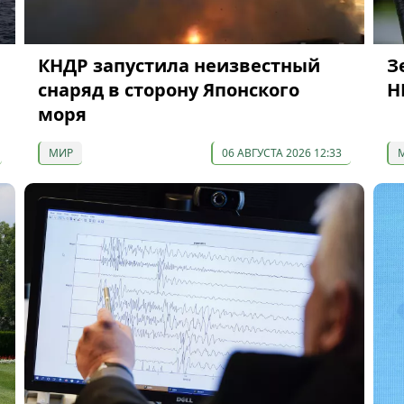
КНДР запустила неизвестный
З
снаряд в сторону Японского
Н
моря
МИР
06 АВГУСТА 2026 12:33