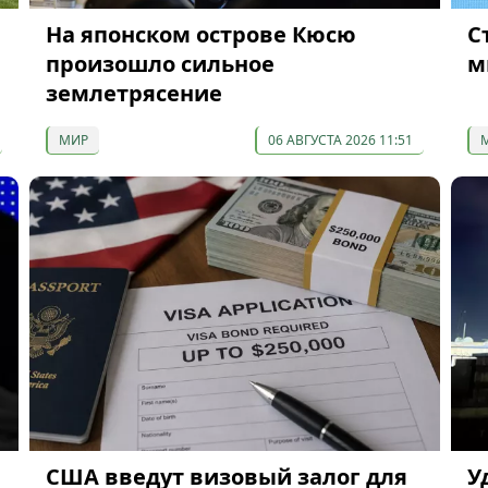
На японском острове Кюсю
С
произошло сильное
м
землетрясение
МИР
06 АВГУСТА 2026 11:51
США введут визовый залог для
У