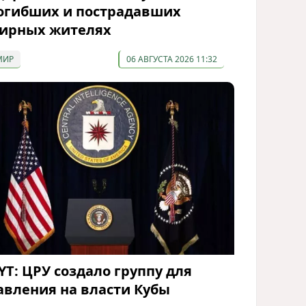
огибших и пострадавших
ирных жителях
МИР
06 АВГУСТА 2026 11:32
YT: ЦРУ создало группу для
авления на власти Кубы