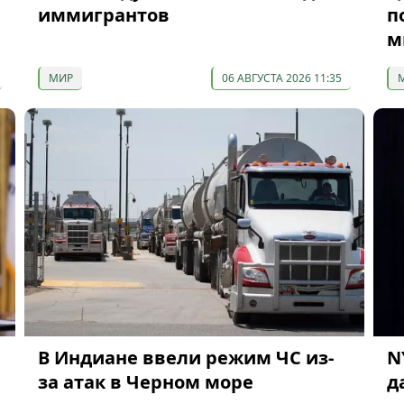
иммигрантов
п
м
МИР
06 АВГУСТА 2026 11:35
В Индиане ввели режим ЧС из-
N
за атак в Черном море
д