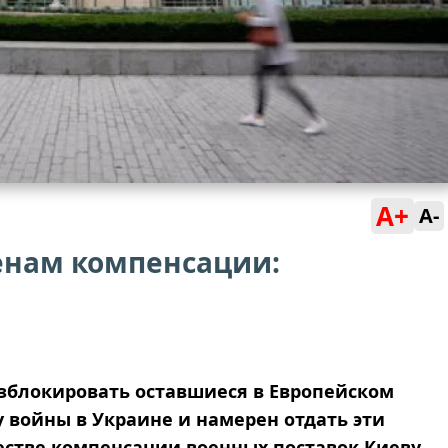
A+
A-
енам компенсации:
азблокировать оставшиеся в Европейском
 войны в Украине и намерен отдать эти
естве компенсации военных поставок Киеву.