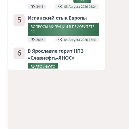
3448
03 Августа 2026 08:24
5
Испанский стык Европы
ВОПРОСЫ МИГРАЦИИ В ПРИОРИТЕТЕ
ЕС
2816
04 Августа 2026 17:31
6
В Ярославле горит НПЗ
«Славнефть-ЯНОС»
ВИДЕО / ФОТО
2669
06 Августа 2026 09:06
7
Дедлайн от Зеленского
ЗАКОНЧИТСЯ ЛИ ВОЙНА К ЗИМЕ?
2404
04 Августа 2026 19:46
8
Стена в океане
КИТАЙ ПРОВЕЛ УЧЕНИЯ В ЮЖНО-
КИТАЙСКОМ МОРЕ