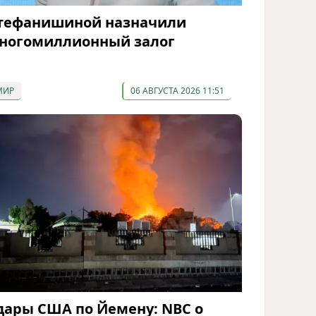
тефанишиной назначили
ногомиллионный залог
МИР
06 АВГУСТА 2026 11:51
дары США по Йемену: NBC о