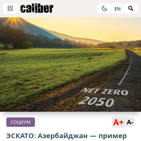
EN
A+
A-
СОЦИУМ
ЭСКАТО: Азербайджан — пример