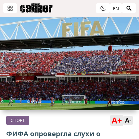
EN
A+
A-
СПОРТ
ФИФА опровергла слухи о