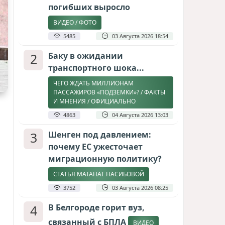
погибших выросло
ВИДЕО / ФОТО
5485
03 Августа 2026 18:54
2
Баку в ожидании
транспортного шока...
ЧЕГО ЖДАТЬ МИЛЛИОНАМ
ПАССАЖИРОВ «ПОДЗЕМКИ»? / ФАКТЫ
И МНЕНИЯ / ОФИЦИАЛЬНО
4863
04 Августа 2026 13:03
3
Шенген под давлением:
почему ЕС ужесточает
миграционную политику?
СТАТЬЯ МАТАНАТ НАСИБОВОЙ
3752
03 Августа 2026 08:25
4
В Белгороде горит вуз,
связанный с БПЛА
ВИДЕО