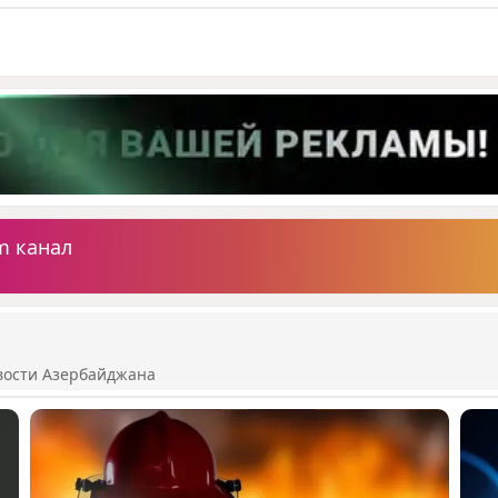
m канал
вости Азербайджана