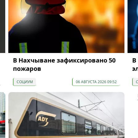
В Нахчыване зафиксировано 50
В
пожаров
э
СОЦИУМ
06 АВГУСТА 2026 09:52