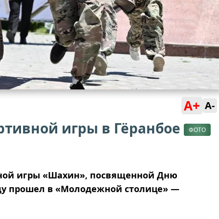
A+
A-
ртивной игры в Гёранбое
ФОТО
вной игры
«
Шахин
»
, посвященной Дню
ду прошел в
«
Молодежной столице
»
—