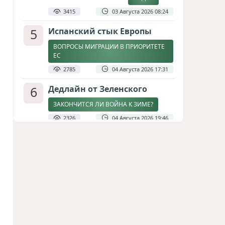
3415
03 Августа 2026 08:24
5
Испанский стык Европы
ВОПРОСЫ МИГРАЦИИ В ПРИОРИТЕТЕ
ЕС
2785
04 Августа 2026 17:31
6
Дедлайн от Зеленского
ЗАКОНЧИТСЯ ЛИ ВОЙНА К ЗИМЕ?
2326
04 Августа 2026 19:46
7
Стена в океане
КИТАЙ ПРОВЕЛ УЧЕНИЯ В ЮЖНО-
КИТАЙСКОМ МОРЕ
1840
03 Августа 2026 20:23
8
Асимметрия совести: когда
философия не выдерживает
проверки