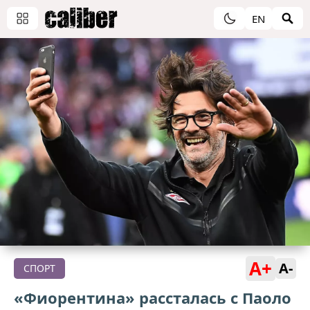
EN
A+
A-
СПОРТ
«Фиорентина» рассталась с Паоло