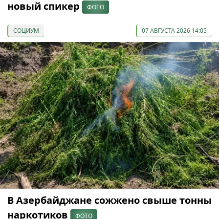
новый спикер
ФОТО
СОЦИУМ
07 АВГУСТА 2026 14:05
В Азербайджане сожжено свыше тонны
наркотиков
ФОТО