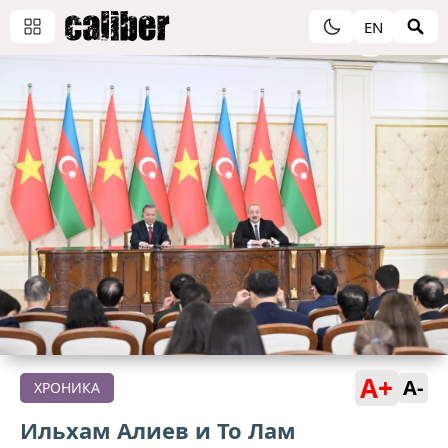
EN
A+
A-
ХРОНИКА
Ильхам Алиев и То Лам