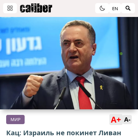
EN
A+
A-
МИР
Кац: Израиль не покинет Ливан