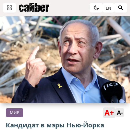
EN
A+
A-
МИР
Кандидат в мэры Нью-Йорка