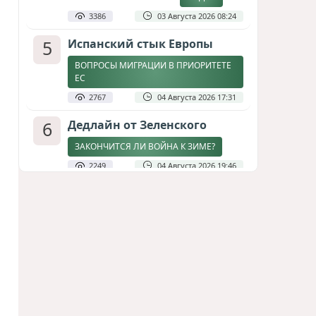
3386
03 Августа 2026 08:24
5
Испанский стык Европы
ВОПРОСЫ МИГРАЦИИ В ПРИОРИТЕТЕ
ЕС
2767
04 Августа 2026 17:31
6
Дедлайн от Зеленского
ЗАКОНЧИТСЯ ЛИ ВОЙНА К ЗИМЕ?
2249
04 Августа 2026 19:46
7
Стена в океане
КИТАЙ ПРОВЕЛ УЧЕНИЯ В ЮЖНО-
КИТАЙСКОМ МОРЕ
1829
03 Августа 2026 20:23
8
Асимметрия совести: когда
философия не выдерживает
проверки