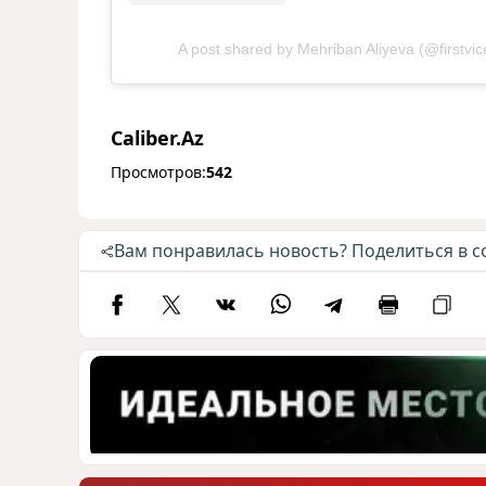
A post shared by Mehriban Aliyeva (@firstvic
Caliber.Az
Просмотров:
542
Вам понравилась новость? Поделиться в с