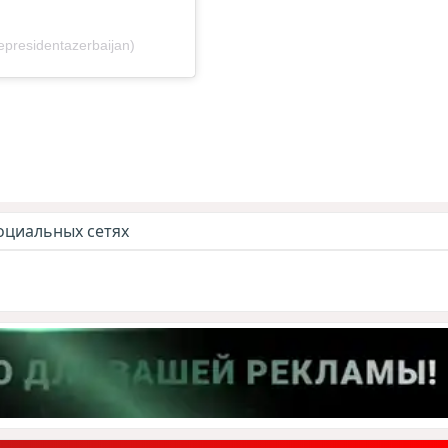
epresidentazerbaijan)
оциальных сетях