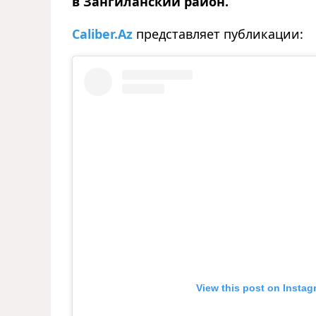
в Зангиланский район.
Caliber.Az
п
редставляет публикации:
View this post on Instag