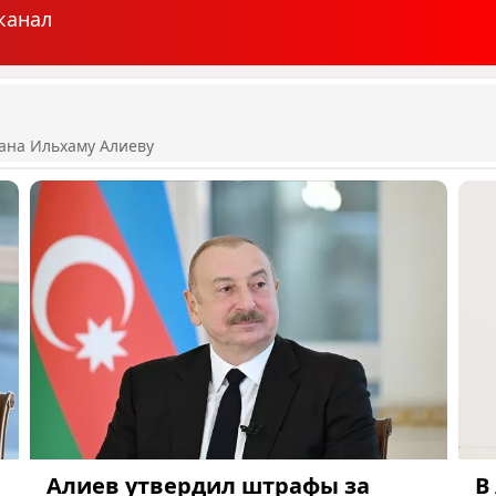
канал
ана Ильхаму Алиеву
Алиев утвердил штрафы за
В