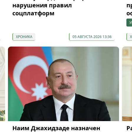
нарушения правил
п
соцплатформ
о
У
ХРОНИКА
05 АВГУСТА 2026 13:36
Наим Джахидзаде назначен
Р