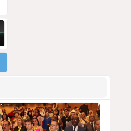
ДОСТОЙНЫЙ ОТВЕТ КЫРЛЫКОВАЛЫ
НА АНТИАЗЕРБАЙДЖАНСКИЙ
ДЕМАРШ ТАЛЕБА
1767
05 Августа 2026 11:49
9
Россия продвигается,
проблемы Украины
нарастают
ПОЧЕМУ ИЮЛЬСКИЕ ИТОГИ НЕ ДАЮТ
КИЕВУ ПОВОДОВ ДЛЯ ОПТИМИЗМА?
1712
03 Августа 2026 12:30
10
Атлантический щит: Дания
ставит на Фареры в
большой игре за Арктику
СТАТЬЯ МАТАНАТ НАСИБОВОЙ
1567
05 Августа 2026 08:26