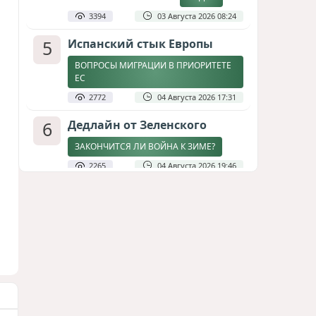
3394
03 Августа 2026 08:24
5
Испанский стык Европы
ВОПРОСЫ МИГРАЦИИ В ПРИОРИТЕТЕ
ЕС
2772
04 Августа 2026 17:31
6
Дедлайн от Зеленского
ЗАКОНЧИТСЯ ЛИ ВОЙНА К ЗИМЕ?
2265
04 Августа 2026 19:46
7
Стена в океане
КИТАЙ ПРОВЕЛ УЧЕНИЯ В ЮЖНО-
КИТАЙСКОМ МОРЕ
1832
03 Августа 2026 20:23
8
Асимметрия совести: когда
философия не выдерживает
проверки