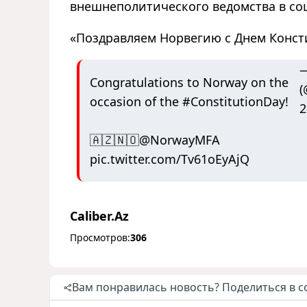
внешнеполитического ведомства в соц
«Поздравляем Норвегию с Днем Консти
—
Congratulations to Norway on the
(
occasion of the
#ConstitutionDay
!
2
🇦🇿🇳🇴
@NorwayMFA
pic.twitter.com/Tv61oEyAjQ
Caliber.Az
Просмотров:
306
Вам понравилась новость? Поделиться в с