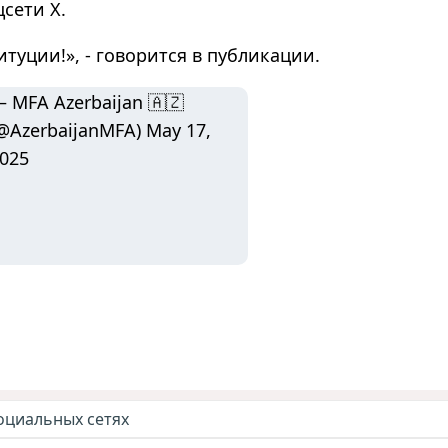
сети Х.
туции!», - говорится в публикации.
 MFA Azerbaijan 🇦🇿
@AzerbaijanMFA)
May 17,
025
оциальных сетях