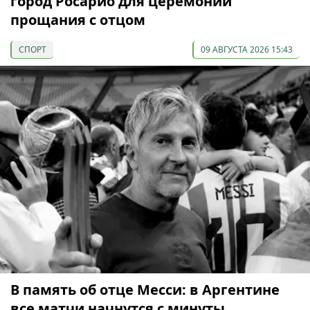
город Росарио для церемонии
прощания с отцом
СПОРТ
09 АВГУСТА 2026 15:43
В память об отце Месси: в Аргентине
все матчи начнутся с минуты