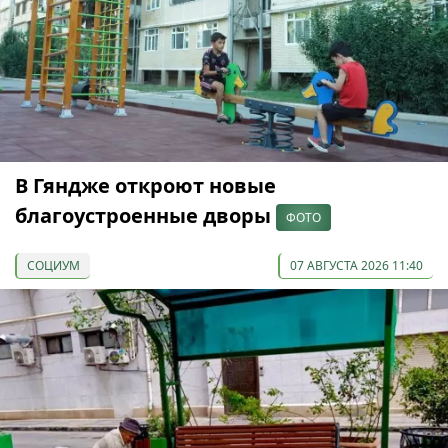
В Гяндже откроют новые
благоустроенные дворы
ФОТО
СОЦИУМ
07 АВГУСТА 2026 11:40