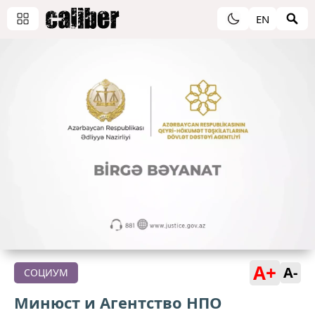
EN
A+
A-
СОЦИУМ
Минюст и Агентство НПО