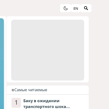
EN
Cамые читаемые
1
Баку в ожидании
транспортного шока...