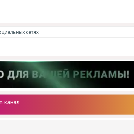
оциальных сетях
m канал