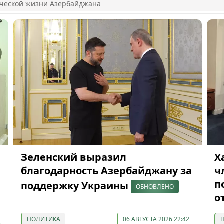
ической жизни Азербайджана
Зеленский выразил
Х
благодарность Азербайджану за
ч
п
поддержку Украины
ОБНОВЛЕНО
о
ПОЛИТИКА
06 АВГУСТА 2026 22:42