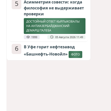
5
Асимметрия совести: когда
философия не выдерживает
проверки
ДОСТОЙНЫЙ ОТВЕТ КЫРЛЫКОВАЛЫ
НА АНТИАЗЕРБАЙДЖАНСКИЙ
ДЕМАРШ ТАЛЕБА
1999
05 Августа 2026 11:49
6
В Уфе горит нефтезавод
«Башнефть-Новойл»
ФОТО
1865
05 Августа 2026 12:53
7
Атлантический щит: Дания
ставит на Фареры в
большой игре за Арктику
СТАТЬЯ МАТАНАТ НАСИБОВОЙ
1661
05 Августа 2026 08:26
8
Европарламент без маски