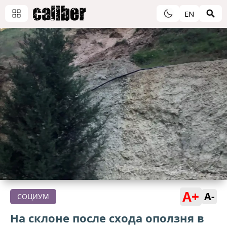
EN
A+
A-
СОЦИУМ
На склоне после схода оползня в