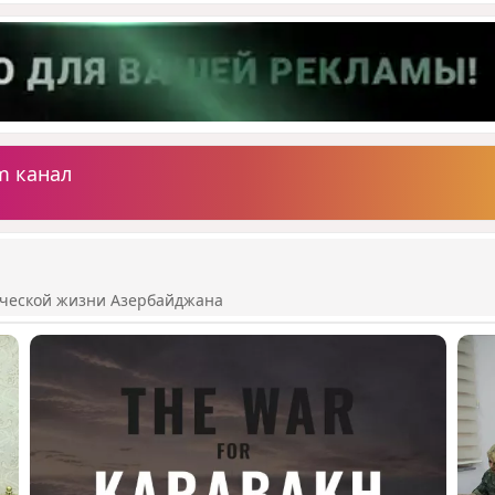
m канал
ической жизни Азербайджана