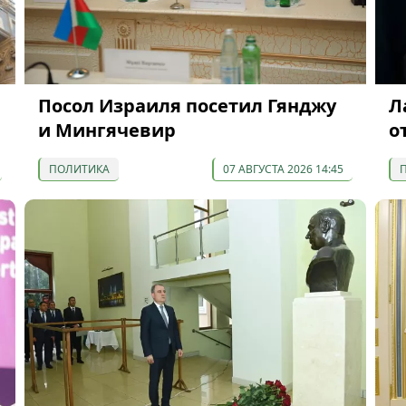
Посол Израиля посетил Гянджу
Л
и Мингячевир
о
ПОЛИТИКА
07 АВГУСТА 2026 14:45