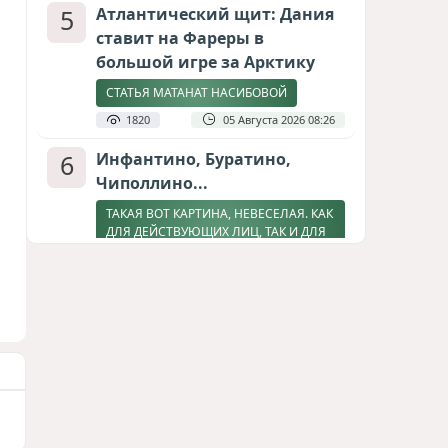
5
Атлантический щит: Дания
ставит на Фареры в
большой игре за Арктику
СТАТЬЯ МАТАНАТ НАСИБОВОЙ
1820
05 Августа 2026 08:26
6
Инфантино, Буратино,
Чиполлино...
ТАКАЯ ВОТ КАРТИНА, НЕВЕСЕЛАЯ. КАК
ДЛЯ ДЕЙСТВУЮЩИХ ЛИЦ, ТАК И ДЛЯ
ЗРИТЕЛЕЙ
1615
05 Августа 2026 10:15
7
Зять главкома ВКС РФ погиб
при взрыве у ресторана в
Москве
ВИДЕО / ФОТО
1289
05 Августа 2026 16:31
8
Тень биткоина над Грузией: