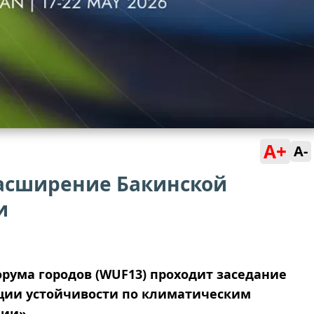
A+
A-
асширение Бакинской
и
орума городов (WUF13) проходит заседание
иции устойчивости по климатическим
ии».