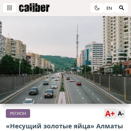
EN
A+
A-
РЕГИОН
«Несущий золотые яйца» Алматы