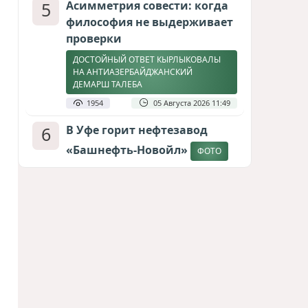
5
Асимметрия совести: когда
философия не выдерживает
проверки
ДОСТОЙНЫЙ ОТВЕТ КЫРЛЫКОВАЛЫ
НА АНТИАЗЕРБАЙДЖАНСКИЙ
ДЕМАРШ ТАЛЕБА
1954
05 Августа 2026 11:49
6
В Уфе горит нефтезавод
«Башнефть-Новойл»
ФОТО
1803
05 Августа 2026 12:53
7
Атлантический щит: Дания
ставит на Фареры в
большой игре за Арктику
СТАТЬЯ МАТАНАТ НАСИБОВОЙ
1627
05 Августа 2026 08:26
8
Европарламент без маски