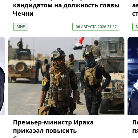
кандидатом на должность главы
а
Чечни
с
МИР
06 АВГУСТА 2026 21:57
Премьер-министр Ирака
П
приказал повысить
п