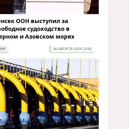
енсек ООН выступил за
вободное судоходство в
ерном и Азовском морях
МИР
06 АВГУСТА 2026 23:50