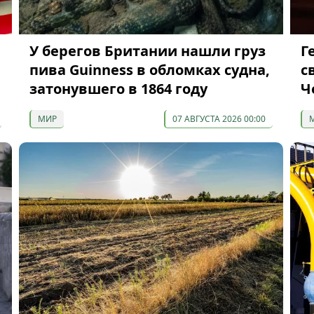
У берегов Британии нашли груз
Г
пива Guinness в обломках судна,
с
затонувшего в 1864 году
Ч
МИР
07 АВГУСТА 2026 00:00