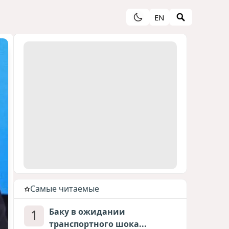
EN
Cамые читаемые
1
Баку в ожидании
транспортного шока...