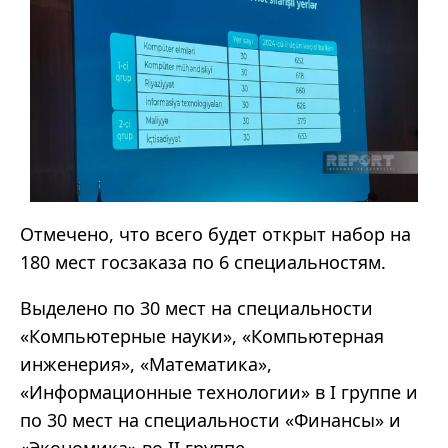
Отмечено, что всего будет открыт набор на
180 мест госзаказа по 6 специальностям.
Выделено по 30 мест на специальности
«
Компьютерные науки
»
,
«
Компьютерная
инженерия
»
,
«
Математика
»
,
«
Информационные технологии
»
в I группе и
по 30 мест на специальности
«
Финансы
»
и
«
Экономика
»
во II группе.