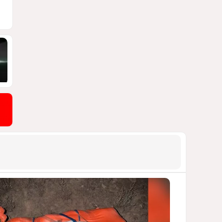
обсудили двусторонние
отношения
1081
06 Августа 2026 20:00
9
Раскол по-
латиноамерикански
ЧТО СТОИТ ЗА ОБОСТРЕНИЕМ
ОТНОШЕНИЙ МЕЖДУ БРАЗИЛИЕЙ И
АРГЕНТИНОЙ?
1059
07 Августа 2026 12:17
10
Формула мира Алиева
СТРАТЕГИЯ СИЛЫ И ДИПЛОМАТИИ
989
07 Августа 2026 16:59