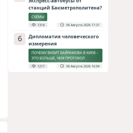
экспресс-автобусы от
станций Бакметрополитена?
СХЕМЫ
1314
06 Августа 2026 17:37
6
Дипломатия человеческого
измерения
ПОЧЕМУ ВИЗИТ БАЙРАМОВА В КИЕВ –
ЭТО БОЛЬШЕ, ЧЕМ ПРОТОКОЛ
1217
06 Августа 2026 16:04
7
Америка сворачивает
флаги: Вашингтон
сокращает свою
дипломатическую сеть
СТАТЬЯ МАТАНАТ НАСИБОВОЙ
1135
06 Августа 2026 10:21
8
Байрамов и Буданов