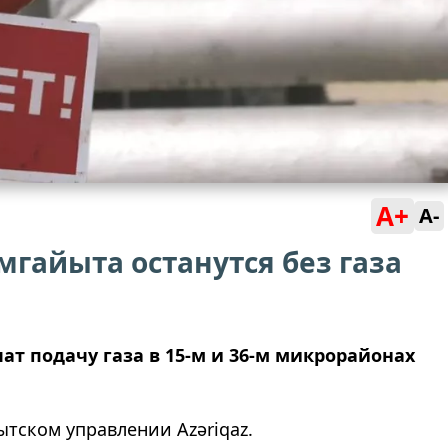
A+
A-
мгайыта останутся без газа
чат подачу газа в 15-м и 36-м микрорайонах
ытском управлении Azəriqaz.