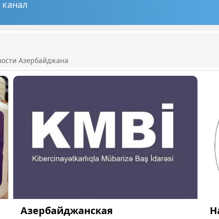
 канал
вости Азербайджана
Азербайджанская
Н