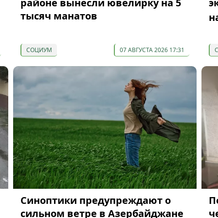
районе вынесли ювелирку на 5
э
тысяч манатов
н
СОЦИУМ
07 АВГУСТА 2026 17:31
Синоптики предупреждают о
П
сильном ветре в Азербайджане
ч