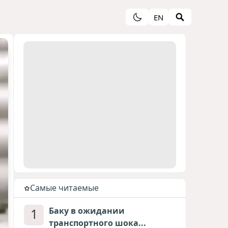
EN
Cамые читаемые
1
Баку в ожидании
транспортного шока...