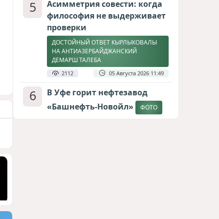
5
Асимметрия совести: когда
философия не выдерживает
проверки
ДОСТОЙНЫЙ ОТВЕТ КЫРЛЫКОВАЛЫ
НА АНТИАЗЕРБАЙДЖАНСКИЙ
ДЕМАРШ ТАЛЕБА
2112
05 Августа 2026 11:49
6
В Уфе горит нефтезавод
«Башнефть-Новойл»
ФОТО
2064
05 Августа 2026 12:53
7
Меценат Юрского периода
САМВЕЛ КАРАПЕТЯН И ЕГО ПЛАНЫ
1777
06 Августа 2026 22:00
8
Атлантический щит: Дания
ставит на Фареры в
большой игре за Арктику