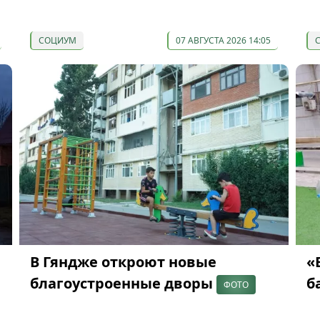
СОЦИУМ
07 АВГУСТА 2026 14:05
В Гяндже откроют новые
«
благоустроенные дворы
б
ФОТО