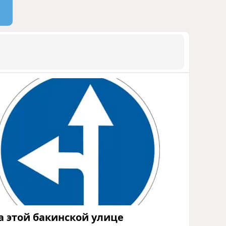
СТАТЬЯ МАТАНАТ НАСИБОВОЙ
1745
05 Августа 2026 08:26
9
Европарламент без маски
АРМЯНСКОЕ ЛОББИ, РОССИЙСКИЙ
СЛЕД И КРИЗИС ЕВРОПЕЙСКОЙ
МОРАЛИ
1670
04 Августа 2026 14:14
10
Инфантино, Буратино,
Чиполлино...
ТАКАЯ ВОТ КАРТИНА, НЕВЕСЕЛАЯ. КАК
ДЛЯ ДЕЙСТВУЮЩИХ ЛИЦ, ТАК И ДЛЯ
ЗРИТЕЛЕЙ
1336
05 Августа 2026 10:15
а этой бакинской улице