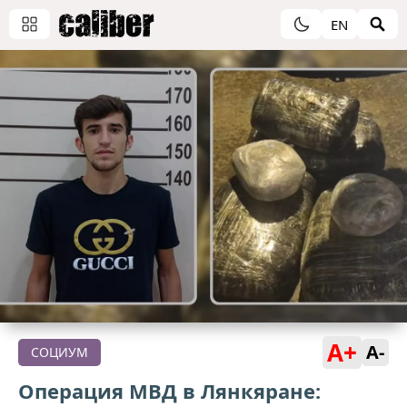
EN
A+
A-
СОЦИУМ
Операция МВД в Лянкяране: