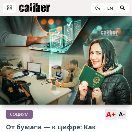
EN
A+
A-
СОЦИУМ
От бумаги — к цифре: Как