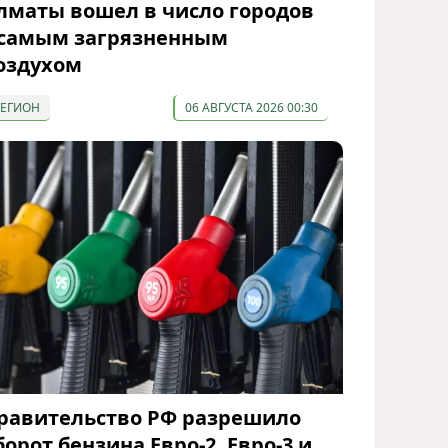
лматы вошел в число городов
 самым загрязненным
оздухом
РЕГИОН
06 АВГУСТА 2026 00:30
равительство РФ разрешило
борот бензина Евро-2, Евро-3 и