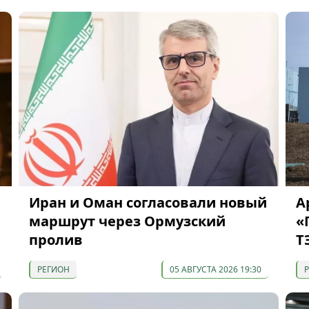
Иран и Оман согласовали новый
А
маршрут через Ормузский
«
пролив
Т
РЕГИОН
05 АВГУСТА 2026 19:30