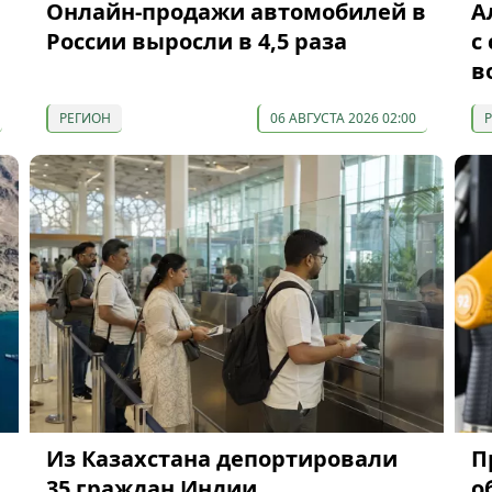
Онлайн-продажи автомобилей в
А
России выросли в 4,5 раза
с
в
РЕГИОН
06 АВГУСТА 2026 02:00
Из Казахстана депортировали
П
35 граждан Индии
о