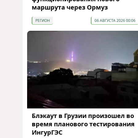
маршрута через Ормуз
РЕГИОН
06 АВГУСТА 2026 00:06
Блэкаут в Грузии произошел во
время планового тестирования
ИнгурГЭС