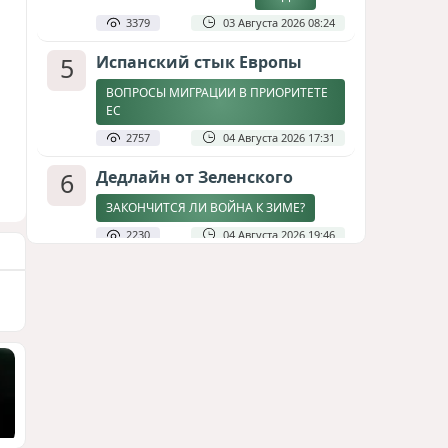
3379
03 Августа 2026 08:24
5
Испанский стык Европы
ВОПРОСЫ МИГРАЦИИ В ПРИОРИТЕТЕ
ЕС
2757
04 Августа 2026 17:31
6
Дедлайн от Зеленского
ЗАКОНЧИТСЯ ЛИ ВОЙНА К ЗИМЕ?
2230
04 Августа 2026 19:46
7
Стена в океане
КИТАЙ ПРОВЕЛ УЧЕНИЯ В ЮЖНО-
КИТАЙСКОМ МОРЕ
1824
03 Августа 2026 20:23
8
Асимметрия совести: когда
философия не выдерживает
проверки