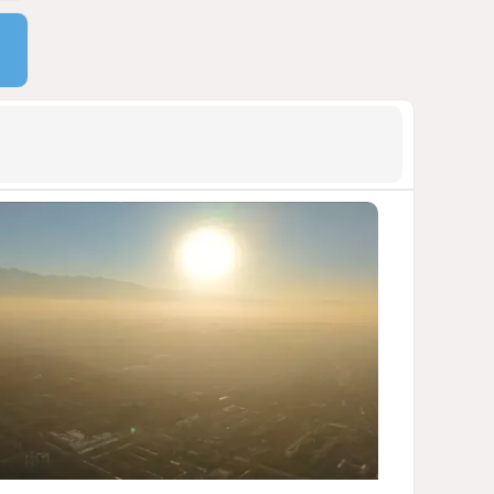
ДОСТОЙНЫЙ ОТВЕТ КЫРЛЫКОВАЛЫ
НА АНТИАЗЕРБАЙДЖАНСКИЙ
ДЕМАРШ ТАЛЕБА
1739
05 Августа 2026 11:49
9
Россия продвигается,
проблемы Украины
нарастают
ПОЧЕМУ ИЮЛЬСКИЕ ИТОГИ НЕ ДАЮТ
КИЕВУ ПОВОДОВ ДЛЯ ОПТИМИЗМА?
1676
03 Августа 2026 12:30
10
Атлантический щит: Дания
ставит на Фареры в
большой игре за Арктику
СТАТЬЯ МАТАНАТ НАСИБОВОЙ
1553
05 Августа 2026 08:26