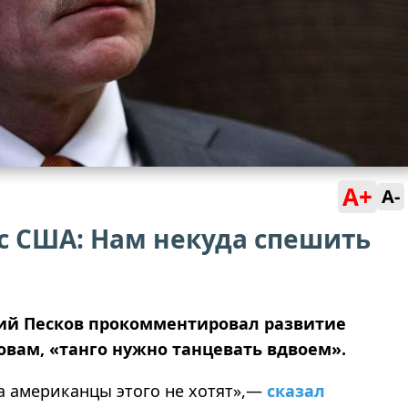
A+
A-
с США: Нам некуда спешить
рий Песков прокомментировал развитие
овам, «танго нужно танцевать вдвоем».
ка американцы этого не хотят»,—
сказал