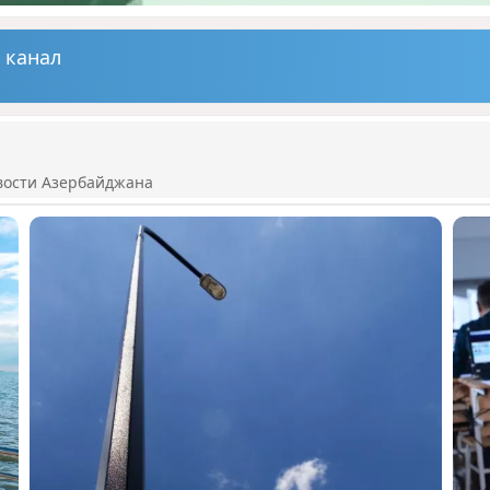
 канал
вости Азербайджана