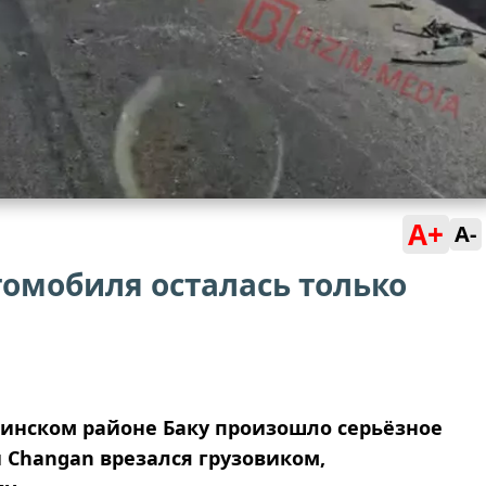
A+
A-
томобиля осталась только
чинском районе Баку произошло серьёзное
 Changan врезался грузовиком,