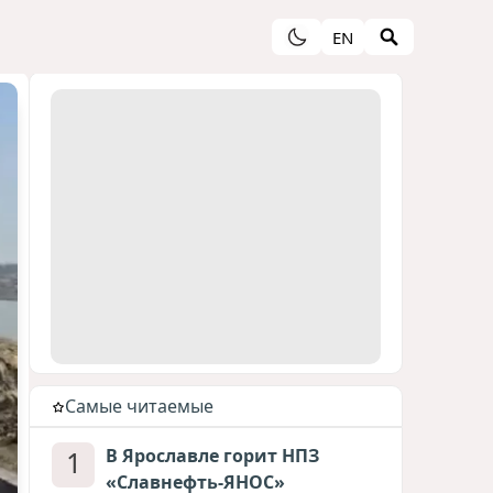
EN
Cамые читаемые
1
В Ярославле горит НПЗ
«Славнефть-ЯНОС»