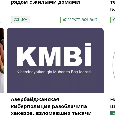
рядом с жилыми домами
т
к
СОЦИУМ
07 АВГУСТА 2026 20:47
Азербайджанская
Н
киберполиция разоблачила
ш
хакеров, взломавших тысячи
Ф