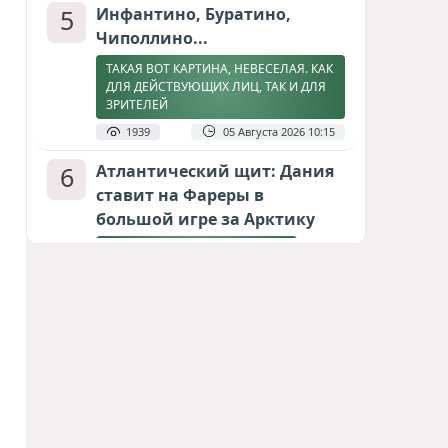
5
Инфантино, Буратино,
Чиполлино...
ТАКАЯ ВОТ КАРТИНА, НЕВЕСЕЛАЯ. КАК
ДЛЯ ДЕЙСТВУЮЩИХ ЛИЦ, ТАК И ДЛЯ
ЗРИТЕЛЕЙ
1939
05 Августа 2026 10:15
6
Атлантический щит: Дания
ставит на Фареры в
большой игре за Арктику
СТАТЬЯ МАТАНАТ НАСИБОВОЙ
1899
05 Августа 2026 08:26
7
Горит Сызранский НПЗ
ВИДЕО / ФОТО
1592
08 Августа 2026 09:02
8
Зять главкома ВКС РФ погиб
при взрыве у ресторана в