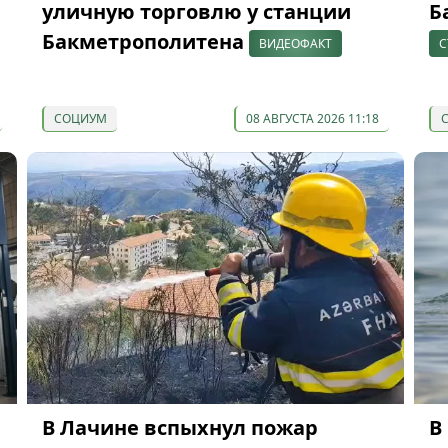
ю
уличную торговлю у станции
Б
Бакметрополитена
ВИДЕОФАКТ
С
СОЦИУМ
08 АВГУСТА 2026 11:18
В Лачине вспыхнул пожар
В